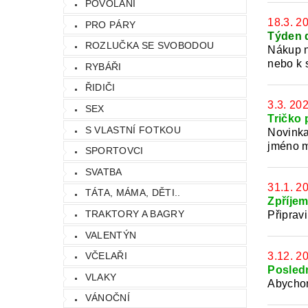
POVOLÁNÍ
18.3. 2
PRO PÁRY
Týden 
ROZLUČKA SE SVOBODOU
Nákup n
nebo k 
RYBÁŘI
ŘIDIČI
3.3. 20
SEX
Tričko 
S VLASTNÍ FOTKOU
Novinka.
jméno m
SPORTOVCI
SVATBA
31.1. 2
TÁTA, MÁMA, DĚTI..
Zpříjem
TRAKTORY A BAGRY
Připravi
VALENTÝN
3.12. 2
VČELAŘI
Posled
VLAKY
Abychom
VÁNOČNÍ