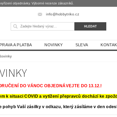
é vyřízení objednávky. Výborné recenze zákazníků.
info@hobbytriko.cz
PRAVA A PLATBA
NOVINKY
SLEVA
KONTAK
Novinky
VINKY
ORUČENÍ DO VÁNOC OBJEDNÁVEJTE DO 13.12.!
m k situaci COVID a vytížení přepravců dochází ke zpožd
e pohyb Vaší zásilky v odkazu, který zásíláme v den odesl