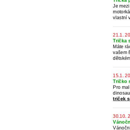
Trička 
Je mezi
motorkář
vlastní
21.1. 2
Trička
Máte rá
vašem š
dětském
15.1. 2
Tričko
Pro mal
dinosau
triček 
30.10. 
Vánočn
Vánoční