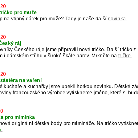
020
tričko pro muže
ip na vtipný dárek pro muže? Tady je naše další
novinka.
020
Český ráj
vníky Českého ráje jsme připravili nové tričko. Další tričko 
 i dámském střihu v široké škále barev. Mrkněte na
tričko.
020
zástěra na vaření
é kuchaře a kuchařky jsme upekli horkou novinku. Dětské zást
vlny francouzského výrobce vytiskneme jméno, které si bude
20
a pro miminka
nová originální dětská body pro mimináče. Na tričko vytisk
.