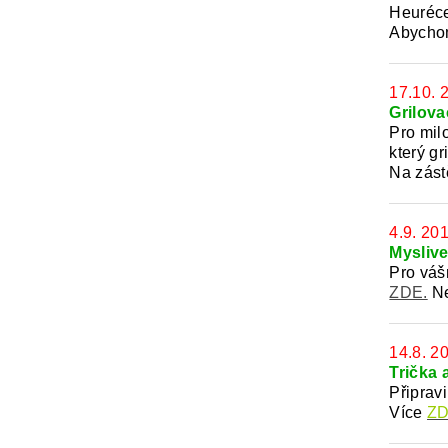
Heuréc
Abychom
17.10. 
Grilova
Pro mil
který gr
Na zást
4.9. 20
Myslive
Pro váš
ZDE.
Ne
14.8. 2
Trička 
Připravi
Více
ZD