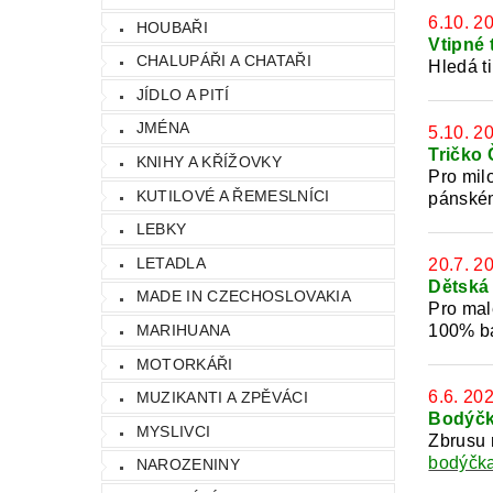
6.10. 2
HOUBAŘI
Vtipné 
CHALUPÁŘI A CHATAŘI
Hledá t
JÍDLO A PITÍ
JMÉNA
5.10. 2
Tričko 
KNIHY A KŘÍŽOVKY
Pro milo
KUTILOVÉ A ŘEMESLNÍCI
pánském
LEBKY
LETADLA
20.7. 2
Dětská 
MADE IN CZECHOSLOVAKIA
Pro mal
100% ba
MARIHUANA
MOTORKÁŘI
6.6. 20
MUZIKANTI A ZPĚVÁCI
Bodýčk
MYSLIVCI
Zbrusu 
bodýčka
NAROZENINY