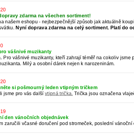
020
dopravy zdarma na všechen sortiment!
a našem eshopu - nejbezpečnější způsob jak aktuálně koupit 
svátku.
Nyní doprava zdarma na celý sortiment. Platí do o
20
pro vášnivé muzikanty
 Pro vášnivé muzikanty, kteří zahrají téměř na cokoliv jsme př
uzikanta. Milý a osobní dárek nejen k narozeninám.
020
něte si pošmourný leden vtipným tričkem
li jsme pro vás další
vtipná trička.
Trička jsou označena vlaje
019
ní den vánočních objednávek
 zaručili včasné doručení pod stromeček, poslední vánoční 