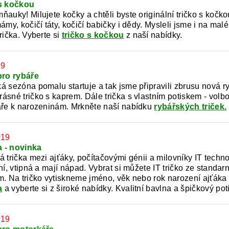
 s kočkou
auky! Milujete kočky a chtěli byste originální tričko s kočko
mámy, kočičí táty, kočičí babičky i dědy. Mysleli jsme i na ma
rička.
Vyberte si
tričko s kočkou
z naší nabídky.
19
pro rybáře
 sezóna pomalu startuje a tak jsme připravili zbrusu nová ryb
ásné tričko s kaprem. Dále trička s vlastním potiskem - vol
áře k narozeninám. Mrkněte naší nabídku
rybářských triček.
019
ka - novinka
 trička mezi ajťáky, počítačovými génii a milovníky IT techno
ní, vtipná a mají nápad. Vybrat si můžete IT tričko ze standar
m. Na tričko vytiskneme jméno, věk nebo rok narození ajťáka
a
a vyberte si z široké nabídky. Kvalitní bavlna a špičkový po
019