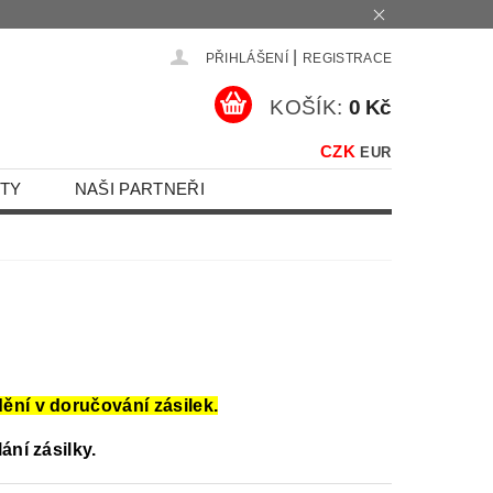
|
PŘIHLÁŠENÍ
REGISTRACE
KOŠÍK:
0 Kč
CZK
EUR
TY
NAŠI PARTNEŘI
ění v doručování zásilek.
ání zásilky.