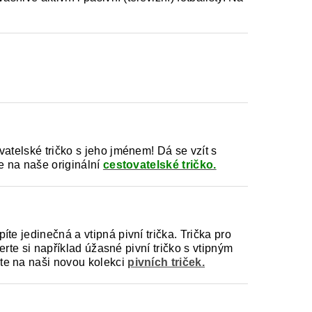
atelské tričko s jeho jménem! Dá se vzít s
e na naše originální
cestovatelské tričko.
te jedinečná a vtipná pivní trička. Trička pro
erte si například úžasné pivní tričko s vtipným
te na naši novou kolekci
pivních triček.