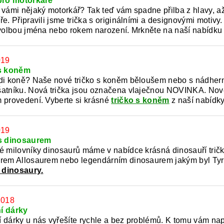
pro motorkáře
 vámi nějaký motorkář? Tak teď vám spadne přilba z hlavy, až 
e. Připravili jsme trička s originálními a designovými motivy.
 volbou jména nebo rokem narození. Mrkněte na naší nabídk
019
 s koněm
di koně? Naše nové tričko s koněm běloušem nebo s nádhern
atníku. Nová trička jsou označena vlaječnou NOVINKA. Nov
 provedení. Vyberte si krásné
tričko s koněm
z naší nabídky
019
 s dinosaurem
é milovníky dinosaurů máme v nabídce krásná dinosauří tričk
rem Allosaurem nebo legendárním dinosaurem jakým byl Tyr
s dinosaury.
2018
í dárky
 dárky u nás vyřešíte rychle a bez problémů. K tomu vám 