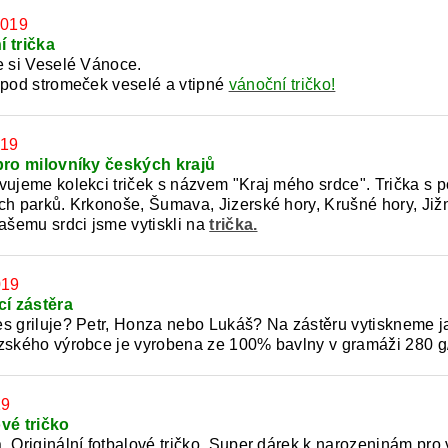
2019
 trička
e si Veselé Vánoce.
 pod stromeček veselé a vtipné
vánoční tričko!
019
pro milovníky českých krajů
vujeme kolekci triček s názvem "Kraj mého srdce". Trička s p
ch parků. Krkonoše, Šumava, Jizerské hory, Krušné hory, Jižní
vašemu srdci jsme vytiskli na
trička.
019
cí zástěra
s griluje? Petr, Honza nebo Lukáš? Na zástěru vytiskneme jak
zského výrobce je vyrobena ze 100% bavlny v gramáži 280 g
19
vé tričko
 Originální fotbalové tričko. Super dárek k narozeninám pro vá