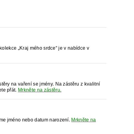
z kolekce „Kraj mého srdce“ je v nabídce v
ěry na vaření se jmény. Na zástěru z kvalitní
te přát.
Mrkněte na zástěru.
neme jméno nebo datum narození.
Mrkněte na