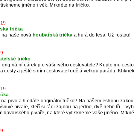
vytiskneme jméno i věk.
Mrkněte na
tričko.
019
ská trička
e na naše nová
houbařská trička
a hurá do lesa. Už rostou!
19
telské tričko
e originální dárek pro vášnivého cestovatele? Kupte mu cestov
a cesty a ještě s ním cestovatel udělá velkou parádu. Kliknět
019
ička
 na pivo a hledáte originální tričko? Na našem eshopu zakoupí
nivé pivaře, kteří si rádi zajdou na jedno, dvě nebo tři... Vyb
m bavorského pivaře, na které vytiskneme vaše jméno. Mrkně
19