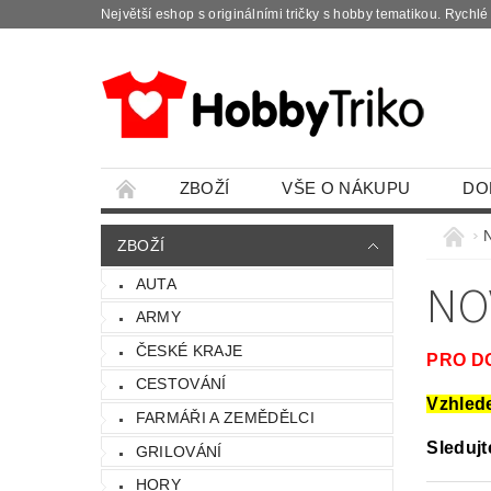
Největší eshop s originálními tričky s hobby tematikou. Rychl
ZBOŽÍ
VŠE O NÁKUPU
DO
ZBOŽÍ
NO
AUTA
ARMY
ČESKÉ KRAJE
PRO D
CESTOVÁNÍ
Vzhlede
FARMÁŘI A ZEMĚDĚLCI
Sledujt
GRILOVÁNÍ
HORY