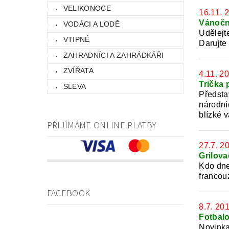
VELIKONOCE
16.11. 
Vánoční
VODÁCI A LODĚ
Udělejt
VTIPNÉ
Darujte
ZAHRADNÍCI A ZAHRÁDKÁŘI
ZVÍŘATA
4.11. 2
Trička 
SLEVA
Předsta
národní
blízké 
PŘIJÍMÁME ONLINE PLATBY
27.7. 2
Grilova
Kdo dne
francou
FACEBOOK
8.7. 20
Fotbalo
Novinka.