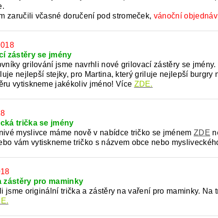
e.
 zaručili včasné doručení pod stromeček,
vánoční objednáv
2018
cí zástěry se jmény
ovníky grilování jsme navrhli nové grilovací zástěry se jmény
iluje nejlepší stejky, pro Martina, který griluje nejlepší burgry
ěru vytiskneme jakékoliv jméno! Více
ZDE.
18
cká trička se jmény
nivé myslivce máme nově v nabídce tričko se jménem
ZDE
ne
bo vám vytiskneme tričko s názvem obce nebo mysliveckého
018
a zástěry pro maminky
li jsme originální trička a zástěry na vaření pro maminky. Na
E.