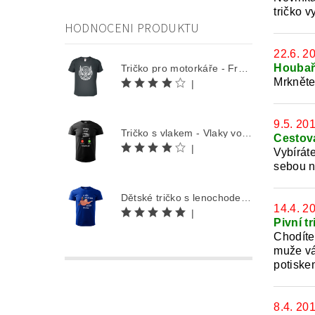
tričko 
HODNOCENI PRODUKTU
22.6. 2
Houbař
Tričko pro motorkáře - Free Rider
Mrknět
|
9.5. 20
Tričko s vlakem - Vlaky volají
Cestova
|
Vybírát
sebou n
Dětské tričko s lenochodem - Co můžu udělat dnes, odložím na zítra
14.4. 2
|
Pivní tr
Chodíte
muže váš
potiske
8.4. 20