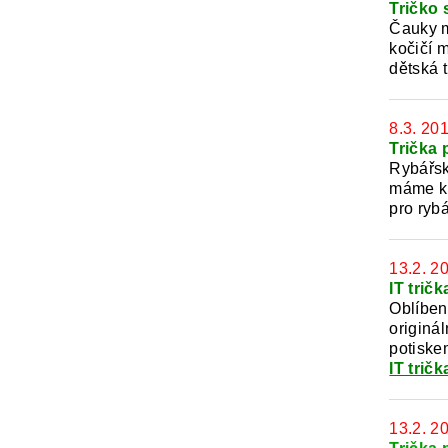
Tričko
Čauky mň
kočičí 
dětská t
8.3. 20
Trička 
Rybářská
máme kr
pro ryb
13.2. 2
IT trič
Oblíbená
originál
potiske
IT tričk
13.2. 2