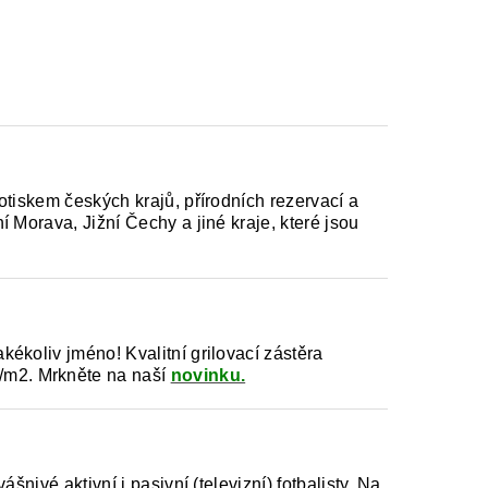
otiskem českých krajů, přírodních rezervací a
 Morava, Jižní Čechy a jiné kraje, které jsou
ékoliv jméno! Kvalitní grilovací zástěra
/m2.
Mrkněte na naší
novinku.
šnivé aktivní i pasivní (televizní) fotbalisty. Na