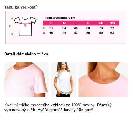
Tabulka velikostí
Detail dámského trička
Kvalitní tričko moderního vzhledu ze 100% bavlny. Dámský
vypasovaný střih. Vyšší gramáž bavlny 185 g/m².