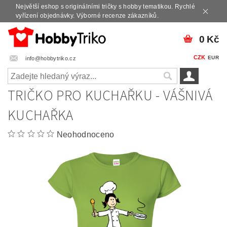
Největší eshop s originálními tričky s hobby tematikou. Rychlé
vyřízení objednávky. Výborné recenze zákazníků.
0 Kč
CZK
EUR
info@hobbytriko.cz
TRIČKO PRO KUCHAŘKU - VÁŠNIVÁ
KUCHAŘKA
Neohodnoceno