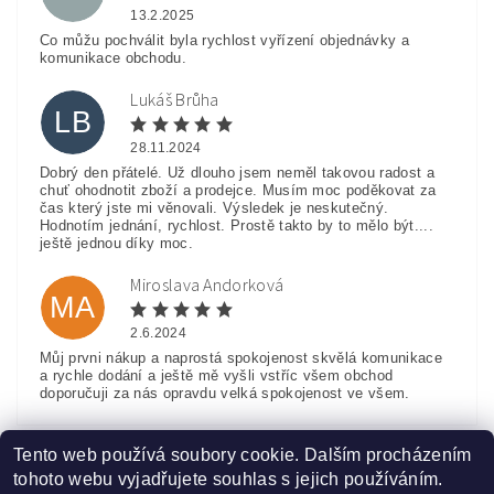
13.2.2025
Co můžu pochválit byla rychlost vyřízení objednávky a
komunikace obchodu.
Lukáš Brůha
LB
28.11.2024
Dobrý den přátelé. Už dlouho jsem neměl takovou radost a
chuť ohodnotit zboží a prodejce. Musím moc poděkovat za
čas který jste mi věnovali. Výsledek je neskutečný.
Hodnotím jednání, rychlost. Prostě takto by to mělo být....
ještě jednou díky moc.
Miroslava Andorková
MA
2.6.2024
Můj prvni nákup a naprostá spokojenost skvělá komunikace
a rychle dodání a ještě mě vyšli vstříc všem obchod
doporučuji za nás opravdu velká spokojenost ve všem.
Zobrazit další hodnocení
Tento web používá soubory cookie. Dalším procházením
tohoto webu vyjadřujete souhlas s jejich používáním.