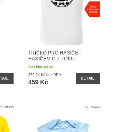
TRIČKO PRO HASIČE -
HASIČEM OD ROKU..
Naskladněno
379,34 Kč bez DPH
TAIL
DETAIL
459 Kč
Kód:
2095/XS
Kód:
2140/0-3