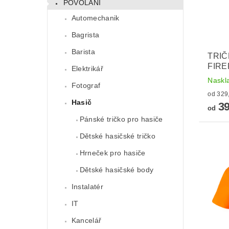
POVOLÁNÍ
Automechanik
Bagrista
Barista
TRIČ
FIRE
Elektrikář
Naskl
Fotograf
Hasič
39
od
Pánské tričko pro hasiče
Dětské hasičské tričko
Hrneček pro hasiče
Dětské hasičské body
Instalatér
IT
Kancelář