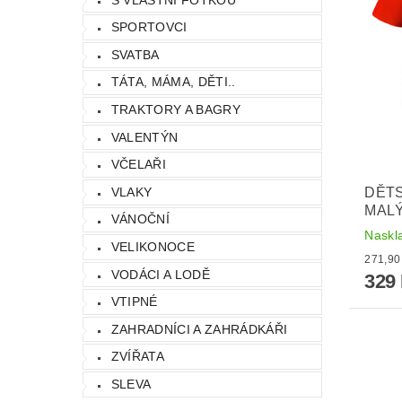
SPORTOVCI
SVATBA
TÁTA, MÁMA, DĚTI..
TRAKTORY A BAGRY
VALENTÝN
VČELAŘI
VLAKY
DĚTS
MALÝ
VÁNOČNÍ
Naskl
VELIKONOCE
VODÁCI A LODĚ
329
VTIPNÉ
ZAHRADNÍCI A ZAHRÁDKÁŘI
ZVÍŘATA
SLEVA