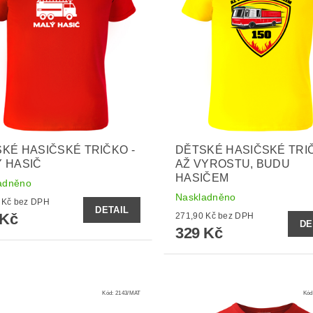
KÉ HASIČSKÉ TRIČKO -
DĚTSKÉ HASIČSKÉ TRIČ
 HASIČ
AŽ VYROSTU, BUDU
HASIČEM
adněno
Naskladněno
271,90 Kč bez DPH
DETAIL
 Kč
271,90 Kč bez DPH
DE
329 Kč
Kód:
2143/MAT
Kód