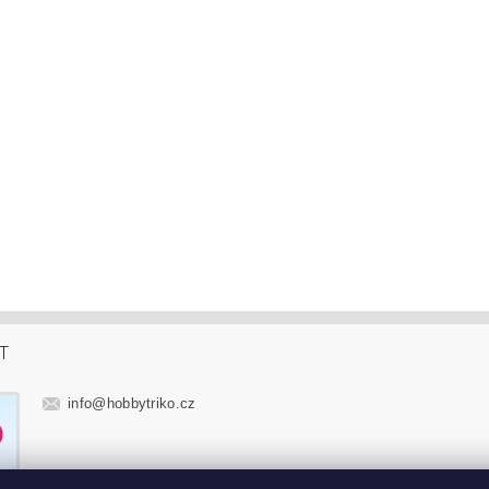
T
info
@
hobbytriko.cz