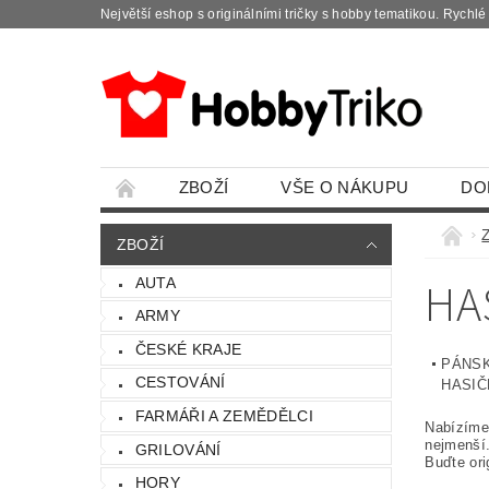
Největší eshop s originálními tričky s hobby tematikou. Rychl
ZBOŽÍ
VŠE O NÁKUPU
DO
ZBOŽÍ
HA
AUTA
ARMY
ČESKÉ KRAJE
PÁNSK
CESTOVÁNÍ
HASIČ
FARMÁŘI A ZEMĚDĚLCI
Nabízíme 
nejmenší
GRILOVÁNÍ
Buďte ori
HORY