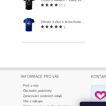
Tričko s vlakem - Vlaky volají
|
Dětské tričko s lenochodem - Co můžu udělat dnes, odložím na zítra
|
INFORMACE PRO VÁS
KONTAK
Proč u nás
Obchodní podmínky
Zpracování osobních údajů
Vše o nákupu