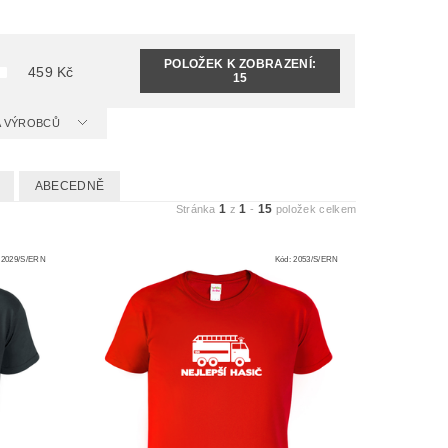
POLOŽEK K ZOBRAZENÍ:
459
Kč
15
 A VÝROBCŮ
ABECEDNĚ
1
1
15
Stránka
z
-
položek celkem
:
2029/S/ERN
Kód:
2053/S/ERN