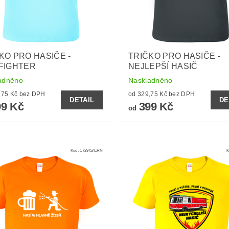
KO PRO HASIČE -
TRIČKO PRO HASIČE -
FIGHTER
NEJLEPŠÍ HASIČ
adněno
Naskladněno
od 329,75 Kč bez DPH
od 329,75 Kč bez DPH
DETAIL
DE
9 Kč
399 Kč
od
Kód:
1729/S/ERN
K