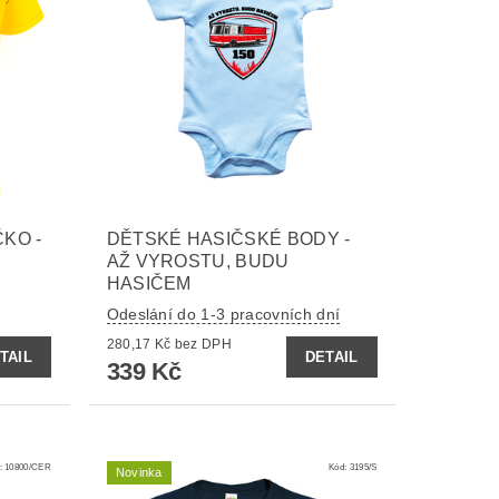
KO -
DĚTSKÉ HASIČSKÉ BODY -
AŽ VYROSTU, BUDU
HASIČEM
Odeslání do 1-3 pracovních dní
280,17 Kč bez DPH
TAIL
DETAIL
339 Kč
:
10800/CER
Kód:
3195/S
Novinka