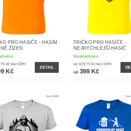
KO PRO HASIČE - HASÍM
TRIČKO PRO HASIČE -
NĚ ŽÍZEŇ
NEJRYCHLEJŠÍ HASIČ
adněno
Naskladněno
od 329,75 Kč bez DPH
od 329,75 Kč bez DPH
DETAIL
DE
9 Kč
399 Kč
od
Kód:
2032/S
Kód