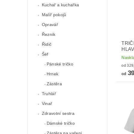
Kuchař a kuchařka
Malíř pokojů
Opravář
Řezník
TRIČ
Řidič
HLAV
Šéf
Naskl
Pánské tričko
39
Hrnek
od
Zástěra
Truhlář
Vinař
Zdravotní sestra
Dámské tričko
Zástěra na vaření