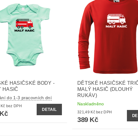
KÉ HASIČSKÉ BODY -
DĚTSKÉ HASIČSKÉ TRIČ
 HASIČ
MALÝ HASIČ (DLOUHÝ
RUKÁV)
ání do 1-3 pracovních dní
Naskladněno
280,17 Kč bez DPH
DETAIL
 Kč
321,49 Kč bez DPH
DE
389 Kč