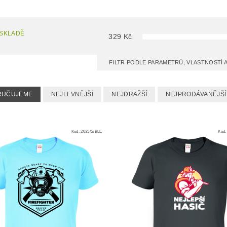
 SKLADĚ
329
Kč
FILTR PODLE PARAMETRŮ, VLASTNOSTÍ
RUČUJEME
NEJLEVNĚJŠÍ
NEJDRAŽŠÍ
NEJPRODÁVANĚJŠÍ
Kód:
2035/S/BLE
Kód