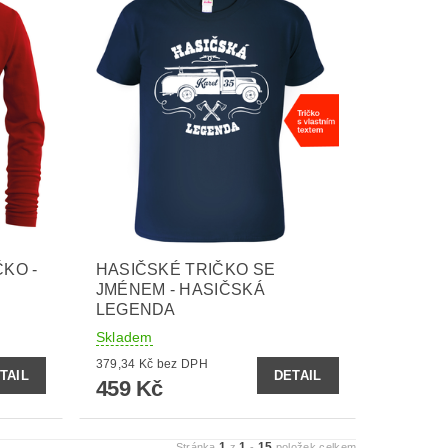
KO -
HASIČSKÉ TRIČKO SE
JMÉNEM - HASIČSKÁ
LEGENDA
Skladem
379,34 Kč bez DPH
TAIL
DETAIL
459 Kč
1
1
15
Stránka
z
-
položek celkem