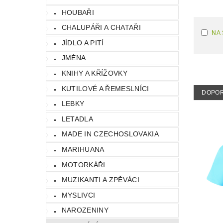
HOUBAŘI
CHALUPÁŘI A CHATAŘI
NA
JÍDLO A PITÍ
JMÉNA
KNIHY A KŘÍŽOVKY
KUTILOVÉ A ŘEMESLNÍCI
DOPO
LEBKY
LETADLA
MADE IN CZECHOSLOVAKIA
MARIHUANA
MOTORKÁŘI
MUZIKANTI A ZPĚVÁCI
MYSLIVCI
NAROZENINY