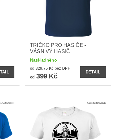
TRIČKO PRO HASIČE -
VÁŠNIVÝ HASIČ
Naskladněno
od 329,75 Kč bez DPH
TAIL
DETAIL
399 Kč
od
:
1732/S/ERN
Kód:
2038/S/BLE