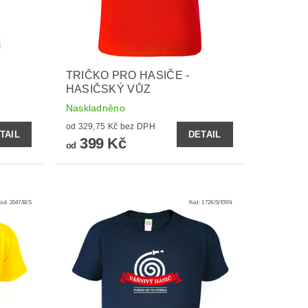
TRIČKO PRO HASIČE -
HASIČSKÝ VŮZ
Naskladněno
od 329,75 Kč bez DPH
TAIL
DETAIL
399 Kč
od
ód:
2047/B/S
Kód:
1726/S/ERN