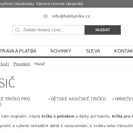
é vyřízení objednávky. Výborné recenze zákazníků.
info@hobbytriko.cz
PRAVA A PLATBA
NOVINKY
SLEVA
KONTAK
Zboží
Povolání
Hasič
SIČ
É TRIČKO PRO
DĚTSKÉ HASIČSKÉ TRIČKO
HRNEČEK
E
vám originální, vtipná
t
rička s potiskem
a dárky pro hasiče,
trička pro
.
ginální a vyberte netradiční dárek k narozeninám, k svátku nebo Vánoců