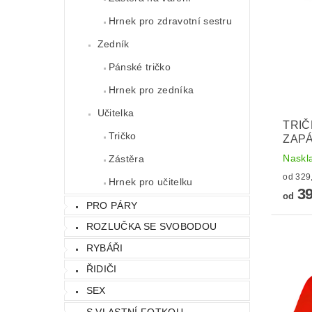
Hrnek pro zdravotní sestru
Zedník
Pánské tričko
Hrnek pro zedníka
Učitelka
TRIČ
Tričko
ZAPÁ
Naskl
Zástěra
Hrnek pro učitelku
39
od
PRO PÁRY
ROZLUČKA SE SVOBODOU
RYBÁŘI
ŘIDIČI
SEX
S VLASTNÍ FOTKOU