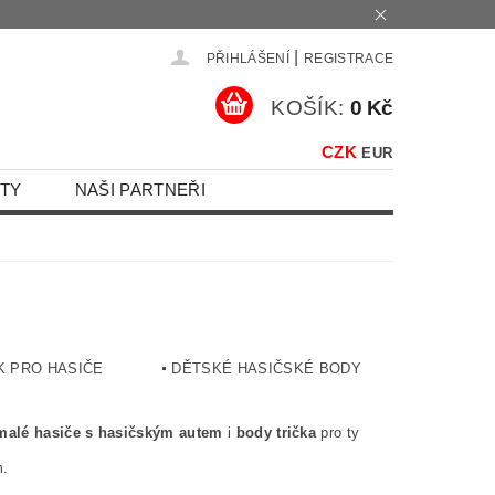
|
PŘIHLÁŠENÍ
REGISTRACE
KOŠÍK:
0 Kč
CZK
EUR
TY
NAŠI PARTNEŘI
 PRO HASIČE
DĚTSKÉ HASIČSKÉ BODY
 malé hasiče s hasičským autem
i
body trička
pro ty
m.