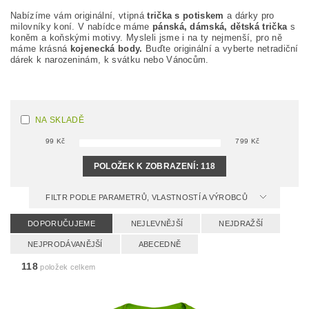
Nabízíme vám originální, vtipná
t
rička s potiskem
a dárky pro
milovníky koní. V nabídce máme
pánská, dámská, dětská trička
s
koněm a koňskými motivy. Mysleli jsme i na ty nejmenší, pro ně
máme krásná
kojenecká body.
Buďte originální a vyberte netradiční
dárek k narozeninám, k svátku nebo Vánocům.
NA SKLADĚ
99
Kč
799
Kč
POLOŽEK K ZOBRAZENÍ:
118
FILTR PODLE PARAMETRŮ, VLASTNOSTÍ A VÝROBCŮ
DOPORUČUJEME
NEJLEVNĚJŠÍ
NEJDRAŽŠÍ
NEJPRODÁVANĚJŠÍ
ABECEDNĚ
118
položek celkem