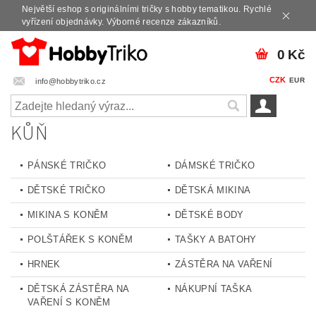
Největší eshop s originálními tričky s hobby tematikou. Rychlé
vyřízení objednávky. Výborné recenze zákazníků.
0 Kč
CZK
EUR
info@hobbytriko.cz
KŮŇ
PÁNSKÉ TRIČKO
DÁMSKÉ TRIČKO
DĚTSKÉ TRIČKO
DĚTSKÁ MIKINA
MIKINA S KONĚM
DĚTSKÉ BODY
POLŠTÁŘEK S KONĚM
TAŠKY A BATOHY
HRNEK
ZÁSTĚRA NA VAŘENÍ
DĚTSKÁ ZÁSTĚRA NA
NÁKUPNÍ TAŠKA
VAŘENÍ S KONĚM