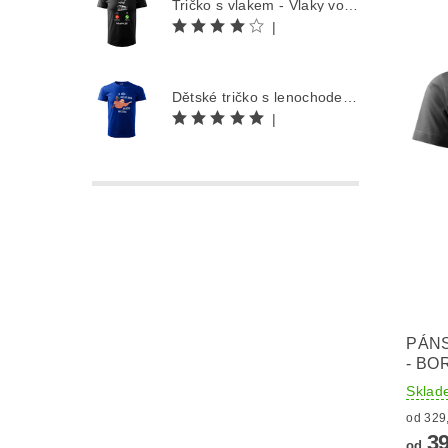
Tričko s vlakem - Vlaky volají
|
Dětské tričko s lenochodem - Co můžu udělat dnes, odložím na zítra
|
PÁNS
- BO
Sklad
39
od