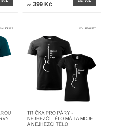
TAIL
DETAIL
399 Kč
od
Kód:
15936/S
Kód:
12208/PET
AROU
TRIČKA PRO PÁRY -
ERVY
NEJHEZČÍ TĚLO MÁ TA MOJE
A NEJHEZČÍ TĚLO