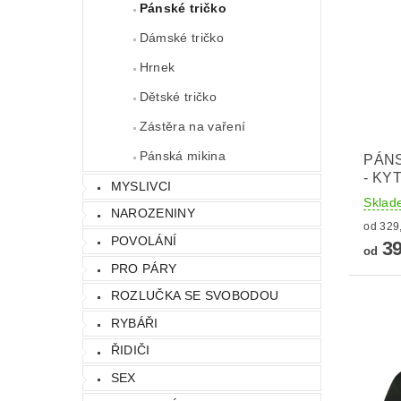
Pánské tričko
Dámské tričko
Hrnek
Dětské tričko
Zástěra na vaření
Pánská mikina
PÁNS
- KY
MYSLIVCI
Sklad
NAROZENINY
POVOLÁNÍ
39
od
PRO PÁRY
ROZLUČKA SE SVOBODOU
RYBÁŘI
ŘIDIČI
SEX