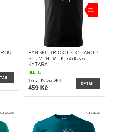
AROU
PÁNSKÉ TRIČKO S KYTAROU
SE JMÉNEM - KLASICKÁ
KYTARA
Skladem
TAIL
379,34 Kč bez DPH
DETAIL
459 Kč
Kód:
21559/S
Kód:
16131/S