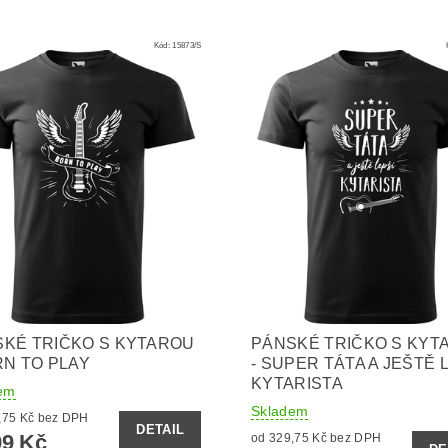
Kód:
15873/S
KÉ TRIČKO S KYTAROU
PÁNSKÉ TRIČKO S KYT
RN TO PLAY
- SUPER TÁTA A JEŠTĚ 
KYTARISTA
em
Skladem
od 329,75 Kč bez DPH
DETAIL
9 Kč
od 329,75 Kč bez DPH