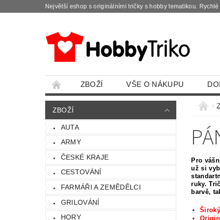
Největší eshop s originálními tričky s hobby tematikou. Rychl
ZBOŽÍ
VŠE O NÁKUPU
DO
ZBOŽÍ
PÁ
AUTA
ARMY
ČESKÉ KRAJE
Pro vášni
už si vy
CESTOVÁNÍ
standart
ruky. Tri
FARMÁŘI A ZEMĚDĚLCI
barvě, t
GRILOVÁNÍ
Široký
HORY
Origin