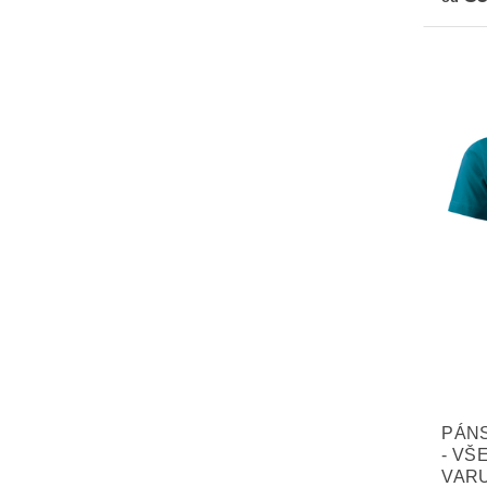
PÁNS
- VŠ
VAR