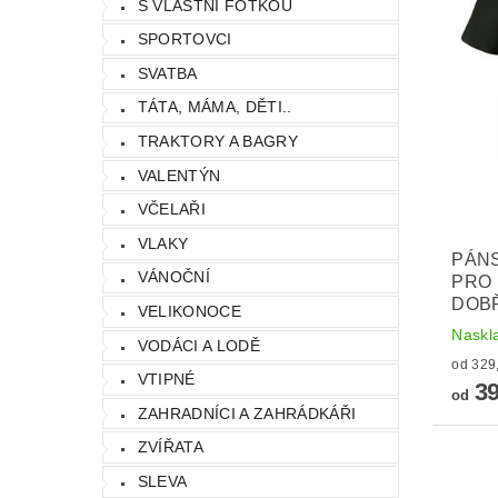
S VLASTNÍ FOTKOU
SPORTOVCI
SVATBA
TÁTA, MÁMA, DĚTI..
TRAKTORY A BAGRY
VALENTÝN
VČELAŘI
VLAKY
PÁNS
VÁNOČNÍ
PRO 
DOB
VELIKONOCE
Naskl
VODÁCI A LODĚ
VTIPNÉ
39
od
ZAHRADNÍCI A ZAHRÁDKÁŘI
ZVÍŘATA
SLEVA