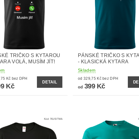
KÉ TRIČKO S KYTAROU
PÁNSKÉ TRIČKO S KYT
TARA VOLÁ, MUSÍM JÍT!
- KLASICKÁ KYTARA
em
Skladem
od 329,75 Kč bez DPH
od 329,75 Kč bez DPH
DETAIL
DE
9 Kč
399 Kč
od
Kód:
761/S/TMA