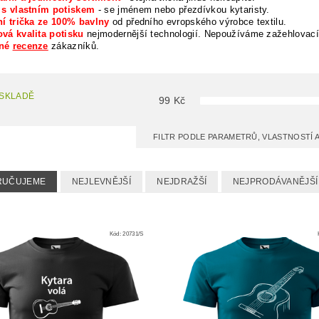
a s vlastním potiskem
- se jménem nebo přezdívkou kytaristy.
ní trička ze 100% bavlny
od předního evropského výrobce textilu.
vá kvalita potisku
nejmodernější technologií. Nepoužíváme zažehlovací
rné
recenze
zákazníků.
 SKLADĚ
99
Kč
FILTR PODLE PARAMETRŮ, VLASTNOSTÍ
RUČUJEME
NEJLEVNĚJŠÍ
NEJDRAŽŠÍ
NEJPRODÁVANĚJŠÍ
Kód:
20731/S