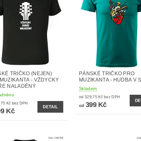
KÉ TRIČKO (NEJEN)
PÁNSKÉ TRIČKO PRO
MUZIKANTA - VŽDYCKY
MUZIKANTA - HUDBA V 
ŘE NALADĚNÝ
Skladem
adněno
od 329,75 Kč bez DPH
DE
399 Kč
od 329,75 Kč bez DPH
od
DETAIL
9 Kč
Kód:
15879/S
Kó