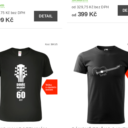
em
od 329,75 Kč bez DPH
DE
399 Kč
od 329,75 Kč bez DPH
od
DETAIL
9 Kč
Kód:
3841/S