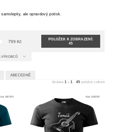
 samolepky, ale opravdový potisk.
POLOŽEK K ZOBRAZENÍ:
799
Kč
45
 A VÝROBCŮ
ABECEDNĚ
1
1
45
Stránka
z
-
položek celkem
Kód:
16074/S
Kód:
20425/S