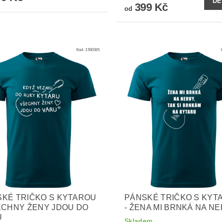
DE
399 Kč
od
Kód:
15939/S
KÉ TRIČKO S KYTAROU
PÁNSKÉ TRIČKO S KYT
ECHNY ŽENY JDOU DO
- ŽENA MI BRNKÁ NA N
U
Skladem