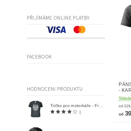
PŘIJÍMÁME ONLINE PLATBY
FACEBOOK
PÁNS
HODNOCENI PRODUKTU
- KA
Sklad
Tričko pro motorkáře - Free Rider
|
39
od