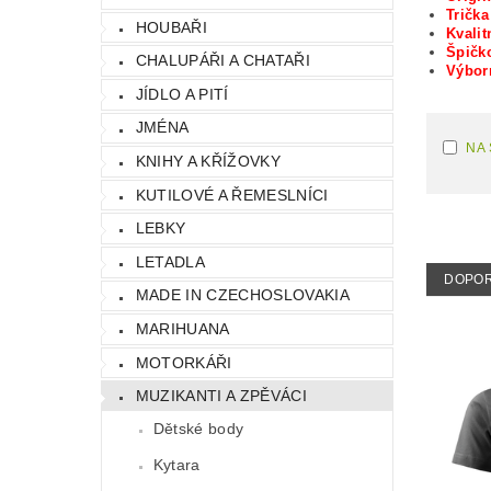
Tričk
HOUBAŘI
Kvalit
Špičko
CHALUPÁŘI A CHATAŘI
Výbo
JÍDLO A PITÍ
JMÉNA
NA
KNIHY A KŘÍŽOVKY
KUTILOVÉ A ŘEMESLNÍCI
LEBKY
LETADLA
DOPO
MADE IN CZECHOSLOVAKIA
MARIHUANA
MOTORKÁŘI
MUZIKANTI A ZPĚVÁCI
Dětské body
Kytara