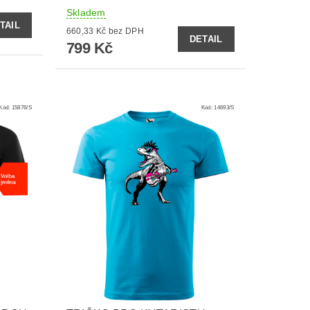
Skladem
TAIL
660,33 Kč bez DPH
DETAIL
799 Kč
Kód:
15876/S
Kód:
14693/S