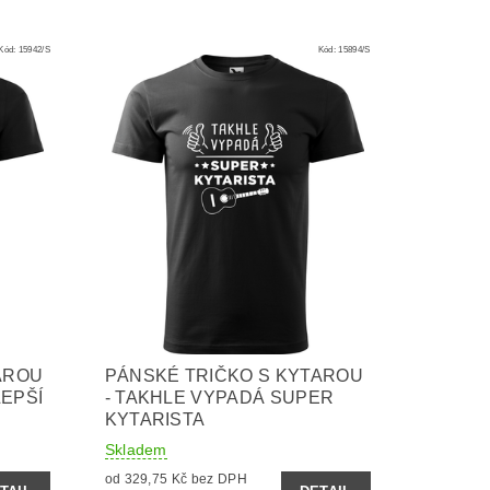
Kód:
15942/S
Kód:
15894/S
AROU
PÁNSKÉ TRIČKO S KYTAROU
LEPŠÍ
- TAKHLE VYPADÁ SUPER
KYTARISTA
Skladem
od 329,75 Kč bez DPH