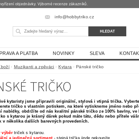
é vyřízení objednávky. Výborné recenze zákazníků.
info@hobbytriko.cz
PRAVA A PLATBA
NOVINKY
SLEVA
KONTAK
Zboží
Muzikanti a zpěváci
Kytara
Pánské tričko
NSKÉ TRIČKO
vé kytaristy jsme připravili originální, stylová i vtipná trička. Vyber
berete tričko s vlastním potiskem, na které vytiskneme jméno nebo pře
ní nabídky, obdržíte od nás kvalitní pánské tričko ze 100% bavlny, v
čko s kytarou je krásný dárek pokud máte tátu, dědu nebo přítele vášn
ak v několika dalších barevných provedeních.
 výběr
triček s kytarou.
ální a jedinečný sortiment
- stejná trička jinde nekoupíte.