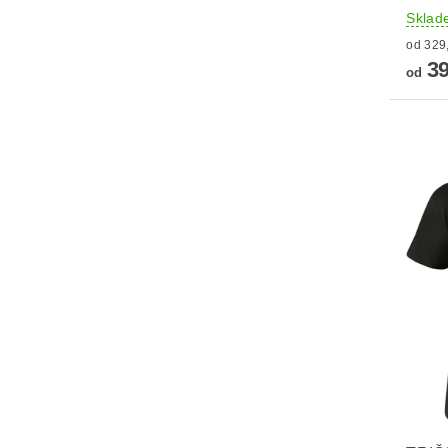
Sklad
39
od