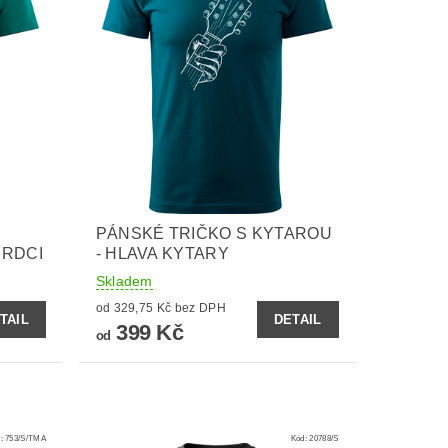
PÁNSKÉ TRIČKO S KYTAROU
SRDCI
- HLAVA KYTARY
Skladem
od 329,75 Kč bez DPH
TAIL
DETAIL
399 Kč
od
d:
753/S/TMA
Kód:
20788/S