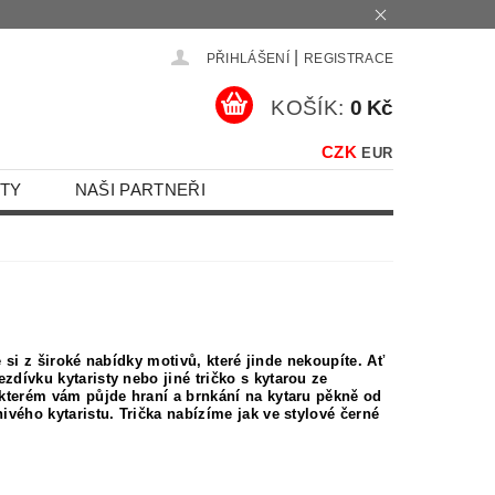
|
PŘIHLÁŠENÍ
REGISTRACE
KOŠÍK:
0 Kč
CZK
EUR
TY
NAŠI PARTNEŘI
te si z široké nabídky motivů, které jinde nekoupíte. Ať
zdívku kytaristy nebo jiné tričko s kytarou ze
e kterém vám půjde hraní a brnkání na kytaru pěkně od
ivého kytaristu. Trička nabízíme jak ve stylové černé