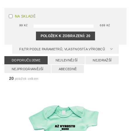
NA SKLADĚ
99
Kč
669
Kč
POLOŽEK K ZOBRAZENÍ:
20
FILTR PODLE PARAMETRŮ, VLASTNOSTÍ A VÝROBCŮ
DOPORUČUJEME
NEJLEVNĚJŠÍ
NEJDRAŽŠÍ
NEJPRODÁVANĚJŠÍ
ABECEDNĚ
20
položek celkem