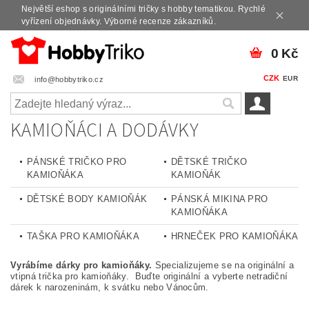
Největší eshop s originálními tričky s hobby tematikou. Rychlé
vyřízení objednávky. Výborné recenze zákazníků.
0 Kč
CZK
EUR
info@hobbytriko.cz
KAMIOŇÁCI A DODÁVKY
PÁNSKÉ TRIČKO PRO
DĚTSKÉ TRIČKO
KAMIOŇÁKA
KAMIOŇÁK
DĚTSKÉ BODY KAMIOŇÁK
PÁNSKÁ MIKINA PRO
KAMIOŇÁKA
TAŠKA PRO KAMIOŇÁKA
HRNEČEK PRO KAMIOŇÁKA
Vyrábíme dárky pro kamioňáky.
Specializujeme se na originální a
vtipná trička pro kamioňáky. Buďte originální a vyberte netradiční
dárek k narozeninám, k svátku nebo Vánocům.