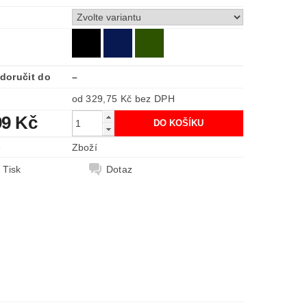
doručit do
–
od 329,75 Kč
bez DPH
99 Kč
e
Zboží
Tisk
Dotaz