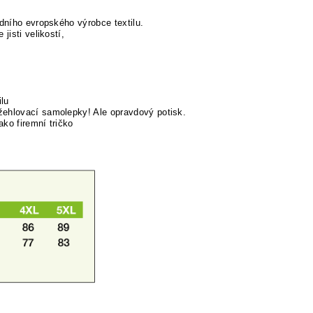
edního evropského výrobce textilu.
jisti velikostí,
lu
žehlovací samolepky! Ale opravdový potisk.
ako firemní tričko