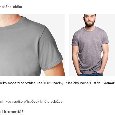
ánského trička
tričko moderního vzhledu ze 100% bavlny. Klasický volnější střih. Gramáž
ní, kdo napíše příspěvek k této položce.
at komentář