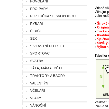
POVOLÁNÍ
Vtipné tr
PRO PÁRY
Věnujte p
volte rad
ROZLUČKA SE SVOBODOU
•
Široký 
RYBÁŘI
•
Originá
ŘIDIČI
•
Trička 
•
Kvalitn
SEX
•
Špičkov
•
Skvělý
S VLASTNÍ FOTKOU
•
Výbor
SPORTOVCI
Tabulka v
SVATBA
TÁTA, MÁMA, DĚTI..
TRAKTORY A BAGRY
VALENTÝN
VČELAŘI
VLAKY
Velikost 
VÁNOČNÍ
Pokud si 