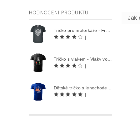
HODNOCENI PRODUKTU
Tričko pro motorkáře - Free Rider
|
Tričko s vlakem - Vlaky volají
|
Dětské tričko s lenochodem - Co můžu udělat dnes, odložím na zítra
|