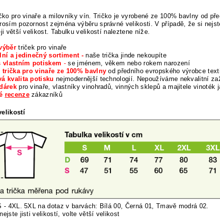
ičko pro vinaře a milovníky vín. Tričko je vyrobené ze 100% bavlny od př
rosím pozornost zejména výběru správné velikosti. V případě, že si nejste 
ěji větší velikost. Tabulku velikostí naleztene níže.
výběr
triček pro vinaře
lní a jedinečný sortiment -
naše trička jinde nekoupíte
s vlastním potiskem
-
se jménem, věkem nebo rokem narození
í trička pro vinaře ze 100% bavlny
od předního evropského výrobce texti
á kvalita potisku
nejmodernější technologií. Nepoužíváme nekvalitní za
 dárek
pro vinaře, vlastníky vinohradů, vinných sklepů a majitele vinoték j
né
recenze
zákazníků
elikostí
S - 4XL. 5XL na dotaz v barvách: Bílá 00, Černá 01, Tmavě modrá 02.
nej
ste jisti velikostí, volte větší velikost