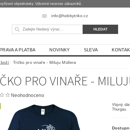
é vyřízení objednávky. Výborné recenze zákazníků.
info@hobbytriko.cz
PRAVA A PLATBA
NOVINKY
SLEVA
KONTAK
Zboží
Tričko pro vinaře - Miluju Müllera
IČKO PRO VINAŘE - MILU
Neohodnoceno
Vtipný dár
Thurgau.
Dostupn