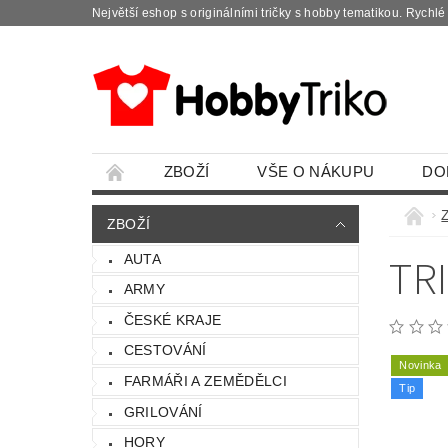
Největší eshop s originálními tričky s hobby tematikou. Rychl
ZBOŽÍ
VŠE O NÁKUPU
DO
ZBOŽÍ
TR
AUTA
ARMY
ČESKÉ KRAJE
CESTOVÁNÍ
Novinka
FARMÁŘI A ZEMĚDĚLCI
Tip
GRILOVÁNÍ
HORY