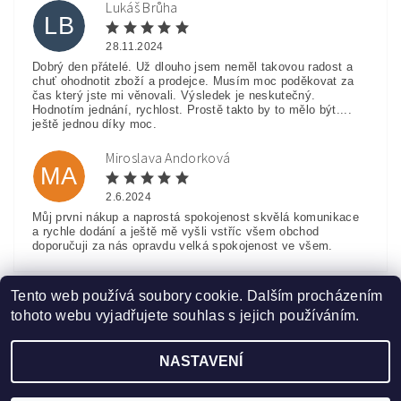
Lukáš Brůha
LB
28.11.2024
Dobrý den přátelé. Už dlouho jsem neměl takovou radost a
chuť ohodnotit zboží a prodejce. Musím moc poděkovat za
čas který jste mi věnovali. Výsledek je neskutečný.
Hodnotím jednání, rychlost. Prostě takto by to mělo být....
ještě jednou díky moc.
Miroslava Andorková
MA
2.6.2024
Můj prvni nákup a naprostá spokojenost skvělá komunikace
a rychle dodání a ještě mě vyšli vstříc všem obchod
doporučuji za nás opravdu velká spokojenost ve všem.
Zobrazit další hodnocení
Tento web používá soubory cookie. Dalším procházením
tohoto webu vyjadřujete souhlas s jejich používáním.
NASTAVENÍ
Upravit nastavení cookies
2026 ©
www.HobbyTriko.cz
, všechna práva vyhrazena