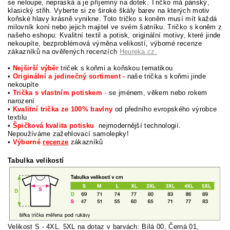
se neloupe, nepraská a je příjemný na dotek. Tričko má pánský,
klasický střih. Vyberte si ze široké škály barev na kterých motiv
koňské hlavy krásně vynikne. Toto tričko s koněm musí mít každá
milovník koní nebo jejich majitel ve svém šatníku. Tričko s koněm z
našeho eshopu: Kvalitní textil a potisk, originální motivy, které jinde
nekoupíte, bezproblémová výměna velikostí, výborné recenze
zákazníků na ověřených recenzích
Heureka.cz.
•
Nejširší výběr
triček s koňmi a koňskou tematikou
•
Originální a jedinečný sortiment -
naše trička s koňmi jinde
nekoupíte
•
Trička s vlastním potiskem
-
se jménem, věkem nebo rokem
narození
•
Kvalitní trička ze 100% bavlny
od předního evropského výrobce
textilu
•
Špičková kvalita potisku
nejmodernější technologií.
Nepoužíváme zažehlovací samolepky!
•
Výborné
recenze
zákazníků
Tabulka velikostí
Velikost S - 4XL. 5XL na dotaz v barvách: Bílá 00, Černá 01,