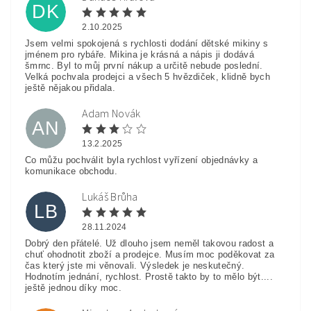
DK
2.10.2025
Jsem velmi spokojená s rychlosti dodání dětské mikiny s
jménem pro rybáře. Mikina je krásná a nápis ji dodává
šmrnc. Byl to můj první nákup a určitě nebude poslední.
Velká pochvala prodejci a všech 5 hvězdiček, klidně bych
ještě nějakou přidala.
Adam Novák
AN
13.2.2025
Co můžu pochválit byla rychlost vyřízení objednávky a
komunikace obchodu.
Lukáš Brůha
LB
28.11.2024
Dobrý den přátelé. Už dlouho jsem neměl takovou radost a
chuť ohodnotit zboží a prodejce. Musím moc poděkovat za
čas který jste mi věnovali. Výsledek je neskutečný.
Hodnotím jednání, rychlost. Prostě takto by to mělo být....
ještě jednou díky moc.