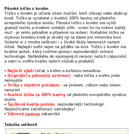
Pánské tričko s koněm
Tričko s koněm je určené všem mužům, kteří chovají nebo obdivují
koně. Tričko je vyrobené z kvalitní 100% bavlny od předního
evropského výrobce textilu. Pánské tričko s koněm má vyšší
gramáž textilu a moderní volnější střih - ocení ho na nošení každý
muž - je velmi pohodlné a příjemné na nošení. Koňařské tričko se
stylovou kresbou koně je skvělý tip na dárek pro milovníka koní.
Vyberte si z mnoha velikostí i z široké škály barevných variant
triček. Nejlepší outfit nejen na ježdění na koni. Tričko s koněm má
kvalitní potisk, který tvoříme pomocí nejmodernější tiskové
technologie. Nahlédněte do spokojených recenzí našich zákazníků
a sami si ověřte kvalitu našich služeb a produktů.
•
Nejširší výběr
triček s koňmi a koňskou tematikou
•
Originální a jedinečný sortiment
- naše trička s koňmi jinde
nekoupíte
•
Trička s vlastním potiskem
- se jménem, věkem nebo rokem
narození
•
Kvalitní trička ze 100% bavlny
od předního evropského výrobce
textilu
•
Špičková kvalita potisku
nejmodernější technologií.
Nepoužíváme zažehlovací samolepky!
•
Výborné
recenze
zákazníků
Tabulka velikostí