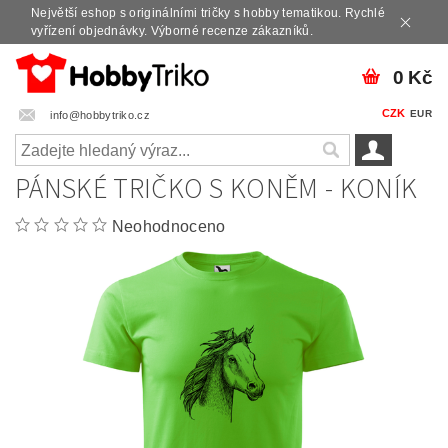
Největší eshop s originálními tričky s hobby tematikou. Rychlé
vyřízení objednávky. Výborné recenze zákazníků.
0 Kč
CZK
EUR
info@hobbytriko.cz
PÁNSKÉ TRIČKO S KONĚM - KONÍK
Neohodnoceno