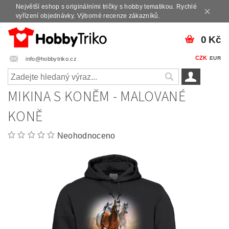
Největší eshop s originálními tričky s hobby tematikou. Rychlé
vyřízení objednávky. Výborné recenze zákazníků.
0 Kč
CZK
EUR
info@hobbytriko.cz
MIKINA S KONĚM - MALOVANÉ
KONĚ
Neohodnoceno