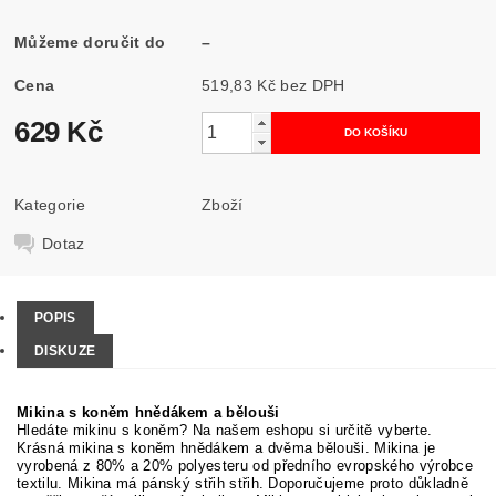
Můžeme doručit do
–
Cena
519,83 Kč bez DPH
629 Kč
Kategorie
Zboží
Dotaz
POPIS
DISKUZE
Mikina s koněm hnědákem a bělouši
Hledáte mikinu s koněm? Na našem eshopu si určitě vyberte.
Krásná mikina s koněm hnědákem a dvěma bělouši. Mikina je
vyrobená z 80% a 20% polyesteru od předního evropského výrobce
textilu. Mikina má pánský střih střih. Doporučujeme proto důkladně