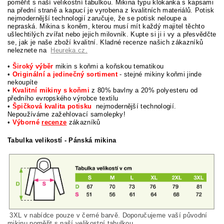
poměřit s naší velikostní tabulkou. Mikina typu klokanka s kapsami
na přední straně a kapucí je vyrobena z kvalitních materiálů. Potisk
nejmodernější technologií zaručuje, že se potisk neloupe a
nepraská. Mikina s koněm, kterou musí mít každý majitel těchto
ušlechtilých zvířat nebo jejich milovník. Kupte si ji i vy a přesvědčte
se, jak je naše zboží kvalitní. Kladné recenze našich zákazníků
neleznete na
Heureka.cz.
•
Široký výběr
mikin s koňmi a koňskou tematikou
•
Originální a jedinečný sortiment
- stejné mikiny koňmi jinde
nekoupíte
•
Kvalitní mikiny s koňmi
z 80% bavlny a 20% polyesteru od
předního evropského výrobce textilu
•
Špičková kvalita potisku
nejmodernější technologií.
Nepoužíváme zažehlovací samolepky!
•
Výborné
recenze
zákazníků
Tabulka velikostí - Pánská mikina
3XL v nabídce pouze v černé barvě. Doporučujeme vaší původní
mikinu poměřit s naší velikostní tabulkou.