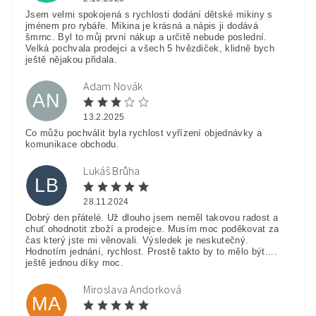
Jsem velmi spokojená s rychlosti dodání dětské mikiny s
jménem pro rybáře. Mikina je krásná a nápis ji dodává
šmrnc. Byl to můj první nákup a určitě nebude poslední.
Velká pochvala prodejci a všech 5 hvězdiček, klidně bych
ještě nějakou přidala.
Adam Novák
AN
13.2.2025
Co můžu pochválit byla rychlost vyřízení objednávky a
komunikace obchodu.
Lukáš Brůha
LB
28.11.2024
Dobrý den přátelé. Už dlouho jsem neměl takovou radost a
chuť ohodnotit zboží a prodejce. Musím moc poděkovat za
čas který jste mi věnovali. Výsledek je neskutečný.
Hodnotím jednání, rychlost. Prostě takto by to mělo být....
ještě jednou díky moc.
Miroslava Andorková
MA