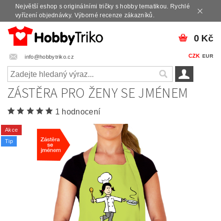
Největší eshop s originálními tričky s hobby tematikou. Rychlé
vyřízení objednávky. Výborné recenze zákazníků.
0 Kč
CZK
EUR
info@hobbytriko.cz
ZÁSTĚRA PRO ŽENY SE JMÉNEM
1 hodnocení
Akce
Tip