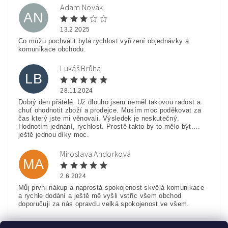
Adam Novák
AN
13.2.2025
Co můžu pochválit byla rychlost vyřízení objednávky a
komunikace obchodu.
Lukáš Brůha
LB
28.11.2024
Dobrý den přátelé. Už dlouho jsem neměl takovou radost a
chuť ohodnotit zboží a prodejce. Musím moc poděkovat za
čas který jste mi věnovali. Výsledek je neskutečný.
Hodnotím jednání, rychlost. Prostě takto by to mělo být....
ještě jednou díky moc.
Miroslava Andorková
MA
2.6.2024
Můj prvni nákup a naprostá spokojenost skvělá komunikace
a rychle dodání a ještě mě vyšli vstříc všem obchod
doporučuji za nás opravdu velká spokojenost ve všem.
Zobrazit další hodnocení