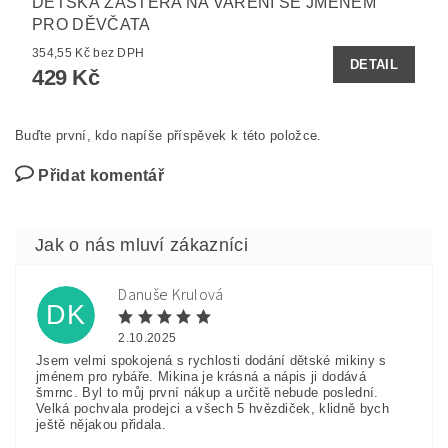
DĚTSKÁ ZÁSTĚRA NA VAŘENÍ SE JMÉNEM
PRO DĚVČATA
354,55 Kč bez DPH
DETAIL
429 Kč
Buďte první, kdo napíše příspěvek k této položce.
Přidat komentář
Danuše Krulová
DK
2.10.2025
Jsem velmi spokojená s rychlosti dodání dětské mikiny s
jménem pro rybáře. Mikina je krásná a nápis ji dodává
šmrnc. Byl to můj první nákup a určitě nebude poslední.
Velká pochvala prodejci a všech 5 hvězdiček, klidně bych
ještě nějakou přidala.