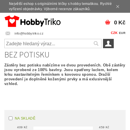
Největší eshop s originálními tričky s hobby tematikou. Rychlé
vyřízení objednávky. Výborné recenze zákazníků.
0 Kč
CZK
EUR
info@hobbytriko.cz
BEZ POTISKU
Zástěry bez potisku nabízíme ve dvou provedeních. Obě zástěry
jsou vyrobené ze 100% bavlny. Jsou opatřeny laclem, kolem
krku nastavitelným řemínkem s kovovou sponou. Dražší
provedení je doplněné koženými prvky a má exlusivnější
vzhled.
NA SKLADĚ
409
Kč
459
Kč