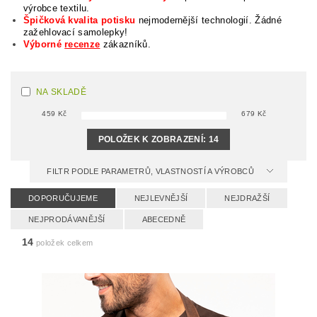
výrobce textilu.
Špičková kvalita potisku
nejmodernější technologií. Žádné
zažehlovací samolepky!
Výborné
recenze
zákazníků.
NA SKLADĚ
459
Kč
679
Kč
POLOŽEK K ZOBRAZENÍ:
14
FILTR PODLE PARAMETRŮ, VLASTNOSTÍ A VÝROBCŮ
DOPORUČUJEME
NEJLEVNĚJŠÍ
NEJDRAŽŠÍ
NEJPRODÁVANĚJŠÍ
ABECEDNĚ
14
položek celkem