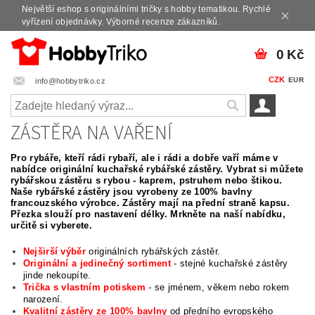
Největší eshop s originálními tričky s hobby tematikou. Rychlé
vyřízení objednávky. Výborné recenze zákazníků.
0 Kč
CZK
EUR
info@hobbytriko.cz
ZÁSTĚRA NA VAŘENÍ
Pro rybáře, kteří rádi rybaří, ale i rádi a dobře vaří máme v
nabídce originální kuchařské rybářské zástěry. Vybrat si můžete
rybářskou zástěru s rybou - kaprem, pstruhem nebo štikou.
Naše rybářské zástěry jsou vyrobeny ze 100% bavlny
francouzského výrobce. Zástěry mají na přední straně kapsu.
Přezka slouží pro nastavení délky. Mrkněte na naší nabídku,
určitě si vyberete.
Nejširší výběr
originálních rybářských zástěr.
Originální a jedinečný sortiment
- stejné kuchařské zástěry
jinde nekoupíte.
Trička s vlastním potiskem
- se jménem, věkem nebo rokem
narození.
Kvalitní zástěry ze 100% bavlny
od předního evropského