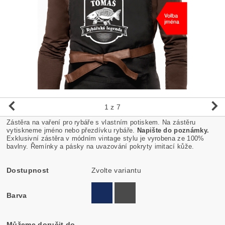
1
z 7
Zástěra na vaření pro rybáře s vlastním potiskem. Na zástěru
vytiskneme jméno nebo přezdívku rybáře.
Napište do poznámky.
Exklusivní zástěra v módním vintage stylu je vyrobena ze 100%
bavlny. Řemínky a pásky na uvazování pokryty imitací kůže.
Dostupnost
Zvolte variantu
Barva
Můžeme doručit do
–