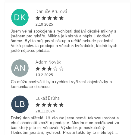
Danuše Krulová
DK
2.10.2025
Jsem velmi spokojená s rychlosti dodání dětské mikiny s
jménem pro rybáře. Mikina je krásná a nápis ji dodává
šmrnc. Byl to můj první nákup a určitě nebude poslední.
Velká pochvala prodejci a všech 5 hvězdiček, klidně bych
ještě nějakou přidala.
Adam Novák
AN
13.2.2025
Co můžu pochválit byla rychlost vyřízení objednávky a
komunikace obchodu.
Lukáš Brůha
LB
28.11.2024
Dobrý den přátelé. Už dlouho jsem neměl takovou radost a
chuť ohodnotit zboží a prodejce. Musím moc poděkovat za
čas který jste mi věnovali. Výsledek je neskutečný.
Hodnotím jednání, rychlost. Prostě takto by to mělo být....