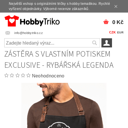
Největší eshop s originálními tričky s hobby tematikou. Rychlé
vyřízení objednávky. Výborné recenze zákazníků.
0 Kč
CZK
EUR
info@hobbytriko.cz
ZÁSTĚRA S VLASTNÍM POTISKEM
EXCLUSIVE - RYBÁŘSKÁ LEGENDA
Neohodnoceno