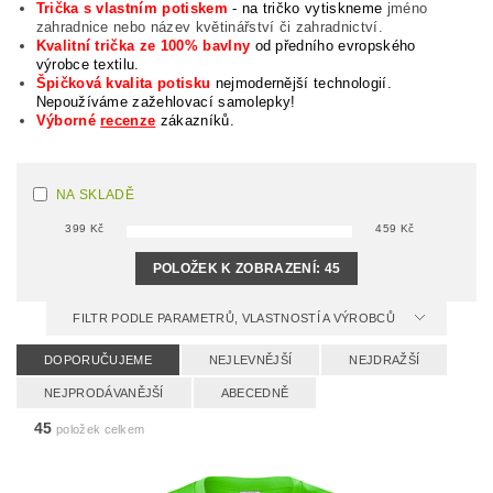
Trička s vlastním potiskem
- na tričko vytiskneme
jméno
zahradnice nebo název květinářství či zahradnictví.
Kvalitní trička ze 100% bavlny
od předního evropského
výrobce textilu.
Špičková kvalita potisku
nejmodernější technologií.
Nepoužíváme zažehlovací samolepky!
Výborné
recenze
zákazníků.
NA SKLADĚ
399
Kč
459
Kč
POLOŽEK K ZOBRAZENÍ:
45
FILTR PODLE PARAMETRŮ, VLASTNOSTÍ A VÝROBCŮ
DOPORUČUJEME
NEJLEVNĚJŠÍ
NEJDRAŽŠÍ
NEJPRODÁVANĚJŠÍ
ABECEDNĚ
45
položek celkem