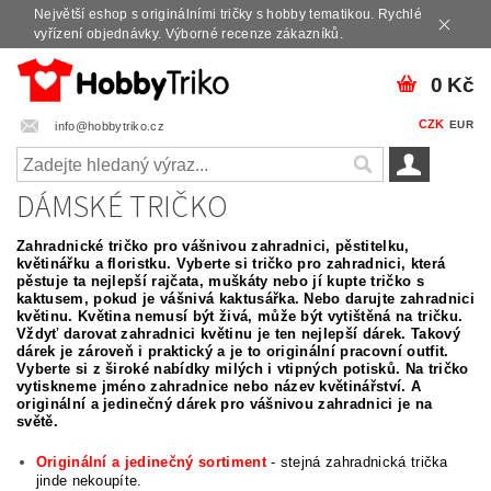
Největší eshop s originálními tričky s hobby tematikou. Rychlé
vyřízení objednávky. Výborné recenze zákazníků.
0 Kč
CZK
EUR
info@hobbytriko.cz
DÁMSKÉ TRIČKO
Zahradnické tričko pro vášnivou zahradnici, pěstitelku,
květinářku a floristku. Vyberte si tričko pro zahradnici, která
pěstuje ta nejlepší rajčata, muškáty nebo jí kupte tričko s
kaktusem, pokud je vášnivá kaktusářka. Nebo darujte zahradnici
květinu. Květina nemusí být živá, může být vytištěná na tričku.
Vždyť darovat zahradnici květinu je ten nejlepší dárek. Takový
dárek je zároveň i praktický a je to originální pracovní outfit.
Vyberte si z široké
nabídky milých i vtipných potisků. Na tričko
vytiskneme jméno zahradnice nebo název květinářství. A
originální a jedinečný dárek pro vášnivou zahradnici je na
světě.
Originální a jedinečný sortiment
- stejná zahradnická trička
jinde nekoupíte.