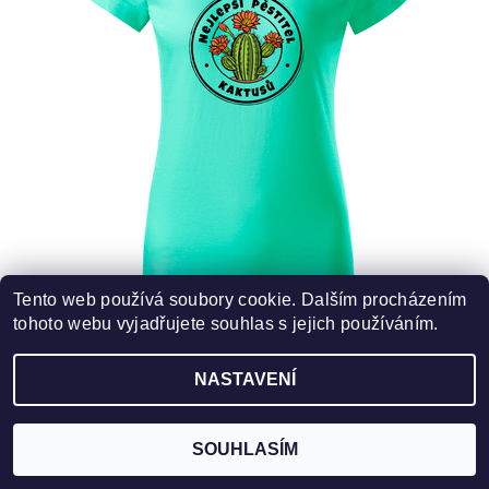
Tento web používá soubory cookie. Dalším procházením
tohoto webu vyjadřujete souhlas s jejich používáním.
TRIČKO S KAKTUSEM - NEJLEPŠÍ PĚSTITEL
KAKTUSŮ
NASTAVENÍ
od 329,75 Kč bez DPH
DETAIL
399 Kč
od
SOUHLASÍM