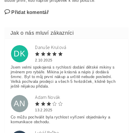
Buďte první, kdo napíše příspěvek k této položce.
Přidat komentář
Danuše Krulová
DK
2.10.2025
Jsem velmi spokojená s rychlosti dodání dětské mikiny s
jménem pro rybáře. Mikina je krásná a nápis ji dodává
šmrnc. Byl to můj první nákup a určitě nebude poslední.
Velká pochvala prodejci a všech 5 hvězdiček, klidně bych
ještě nějakou přidala.
Adam Novák
AN
13.2.2025
Co můžu pochválit byla rychlost vyřízení objednávky a
komunikace obchodu.