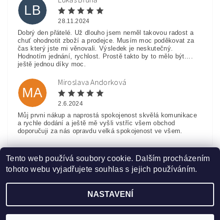
Lukáš Brůha
LB
28.11.2024
Dobrý den přátelé. Už dlouho jsem neměl takovou radost a
chuť ohodnotit zboží a prodejce. Musím moc poděkovat za
čas který jste mi věnovali. Výsledek je neskutečný.
Hodnotím jednání, rychlost. Prostě takto by to mělo být....
ještě jednou díky moc.
Miroslava Andorková
MA
2.6.2024
Můj prvni nákup a naprostá spokojenost skvělá komunikace
a rychle dodání a ještě mě vyšli vstříc všem obchod
doporučuji za nás opravdu velká spokojenost ve všem.
Zobrazit další hodnocení
Tento web používá soubory cookie. Dalším procházením
tohoto webu vyjadřujete souhlas s jejich používáním.
NASTAVENÍ
Upravit nastavení cookies
2026 ©
www.HobbyTriko.cz
, všechna práva vyhrazena