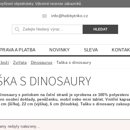
é vyřízení objednávky. Výborné recenze zákazníků.
info@hobbytriko.cz
PRAVA A PLATBA
NOVINKY
SLEVA
KONTAK
Zboží
Zvířata
Dinosaurus
Taška s dinosaury
ŠKA S DINOSAURY
dinosaury s potiskem na čelní straně je vyrobena ze 100% polyester
ro osobní doklady, peněženku, mobil nebo mini tablet. Vnitřní kap
7 cm (šířka), 22 cm (výška), 6 cm (hloubka). Tašku s dinosaury zako
my nebyly nalezeny...