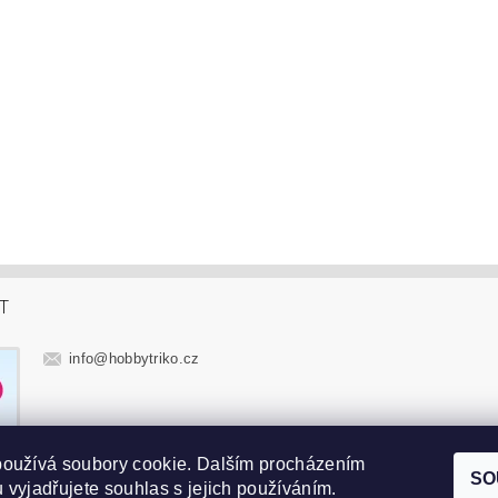
T
info
@
hobbytriko.cz
používá soubory cookie. Dalším procházením
SO
 vyjadřujete souhlas s jejich používáním.