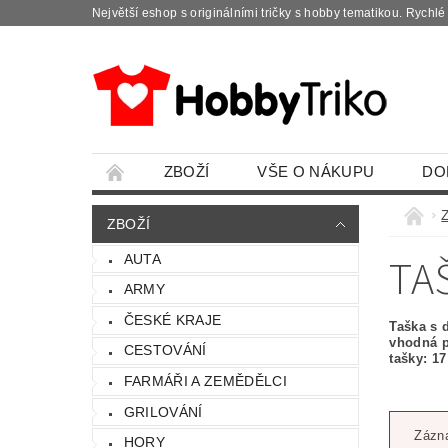
Největší eshop s originálními tričky s hobby tematikou. Rychl
ZBOŽÍ
VŠE O NÁKUPU
DO
ZBOŽÍ
TA
AUTA
ARMY
ČESKÉ KRAJE
Taška s 
vhodná p
CESTOVÁNÍ
tašky: 1
FARMÁŘI A ZEMĚDĚLCI
GRILOVÁNÍ
Zázna
HORY