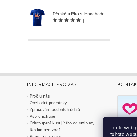
Dětské tričko s lenochodem - Co můžu udělat dnes, odložím na zítra
|
INFORMACE PRO VÁS
KONTAK
Proč u nás
Obchodní podmínky
Zpracování osobních údajů
Vše o nákupu
Odstoupení kupujícího od smlouvy
Tento web 
Reklamace zboží
tohoto webu
Právní upozornění