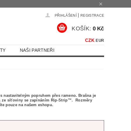
|
PŘIHLÁŠENÍ
REGISTRACE
KOŠÍK:
0 Kč
CZK
EUR
TY
NAŠI PARTNEŘI
u s nastavitelným popruhem přes rameno. Brašna je
sa ze síťoviny se zapínáním Rip-Strip™. Rozměry
upíte pouze na našem eshopu.