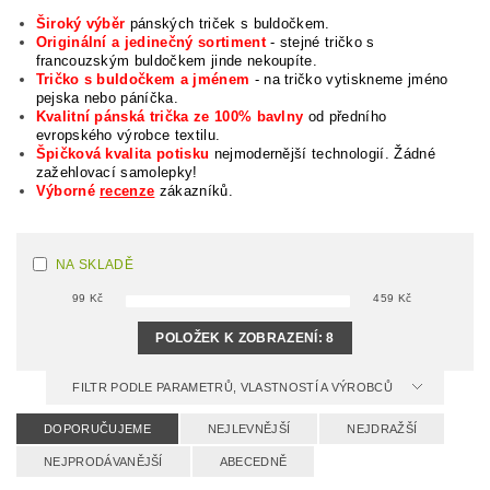
Široký výběr
pánských triček s buldočkem.
Originální a jedinečný sortiment
- stejné tričko s
francouzským buldočkem jinde nekoupíte.
Tričko s buldočkem a jménem
- na tričko vytiskneme jméno
pejska nebo páníčka.
Kvalitní pánská trička ze 100% bavlny
od předního
evropského výrobce textilu.
Špičková kvalita potisku
nejmodernější technologií. Žádné
zažehlovací samolepky!
Výborné
recenze
zákazníků.
NA SKLADĚ
99
Kč
459
Kč
POLOŽEK K ZOBRAZENÍ:
8
FILTR PODLE PARAMETRŮ, VLASTNOSTÍ A VÝROBCŮ
DOPORUČUJEME
NEJLEVNĚJŠÍ
NEJDRAŽŠÍ
NEJPRODÁVANĚJŠÍ
ABECEDNĚ