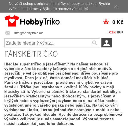
Největší eshop s originálními tričky s hobby tematikou. Rychlé
vyřízení objednávky. Výborné recenze zákazníků.
0 Kč
CZK
EUR
info@hobbytriko.cz
PÁNSKÉ TRIČKO
Hledáte super tričko s jezevčíkem? Na našem eshopu si
vyberete z široké nabídky krásných a originálních motivů.
Jezevčík je velice oblíbené psí plemeno, dříve používané pro
myslivost. Dnes je z něj často domácí mazlíček a hlídač.
Pánské tričko s jezevčíkem prostě nesmí chybět ve vašem
šatníku. Trička jsou vyrobena z kvalitní 100% bavlny a mají
klasický střih. Vyberte si pánské tričko ze standartní nabídky s
jezevčíkem krátkosrstým nebo dlohosrstým, s jezevčíkem v
brýlých nebo s vyplazeným jazykem nebo si na tričko nechte
vytisknout jméno vašeho pejska nebo páníčka. Na tričko vám
vytiskneme i fotku, kterou jednoduše nahrajete z mobilu nebo
počítače. Tak pokud hledáte Rychlé doručení a bezproblémová
výměna velikostí je u nás samozřejmostí. Výborné recenze
našich zákazníků jsou toho důkazem.