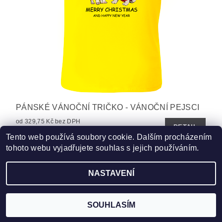
PÁNSKÉ VÁNOČNÍ TRIČKO - VÁNOČNÍ PEJSCI
od 329,75 Kč bez DPH
DETAIL
399 Kč
od
Tento web používá soubory cookie. Dalším procházením
tohoto webu vyjadřujete souhlas s jejich používáním.
NASTAVENÍ
Upravit nastavení cookies
2026 ©
www.HobbyTriko.cz
, všechna práva vyhrazena
Vytvořil Shoptet
SOUHLASÍM