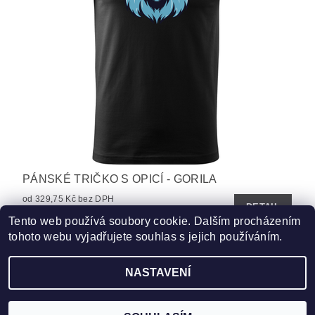
PÁNSKÉ TRIČKO S OPICÍ - GORILA
od 329,75 Kč bez DPH
DETAIL
399 Kč
od
Tento web používá soubory cookie. Dalším procházením
tohoto webu vyjadřujete souhlas s jejich používáním.
NASTAVENÍ
Upravit nastavení cookies
2026 ©
www.HobbyTriko.cz
, všechna práva vyhrazena
Vytvořil Shoptet