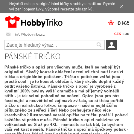
Největší eshop s originálními tričky s hobby tematikou. Rychlé
vyřízení objednávky. Výborné recenze zákazníků.
0 Kč
CZK
EUR
info@hobbytriko.cz
PÁNSKÉ TRIČKO
Pánské tričko s opicí pro všechny muže, kteří se nebojí být
originální. Skvělý kousek oblečení ocení všichni muži nosící
trička s originálním potiskem. Trička s potiskem zvířat jsou
prostě cool - je to kousek oblečení, který skvěle doplní každý
outfit vašeho šatníku. Pánské tričko s opicí je vyrobené z
kvalitní 100% bavlny vyšší gramáže a má příjemný volnější
střih - je tak velmi pohodlné na nošení. Opice jsou pro nás
fascinující a neuvěřitelně zajímavá zvířata, co si třeba pořídit
tričko s realistickou fotkou šimpanze - našeho nejbližšího
příbuzného ze zvířecí říše? Nebo preferujete něco více
kreativního? Ilustrovaná veselá opička na tričku potěší i pobaví
každého vtipného muže. Pánské tričko s opicí nabízíme ve
velikostech od S až po 4XL - nemusíte se tak bát, že bychom
vaši velikost neměli. Pánské tričko s opicí má špičkový potisk -