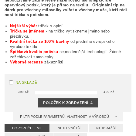
nepoužíváme žádné levné nažehlovací samolepky, ale
opravdový potisk, který je přímo na textilu. Originální tip na
dárek pro všechny milovníky zvířat a všechny muže, kteří rádi
nosí trička s potiskem.
Nejširší výběr
triček s opicí
Trička se jménem
- na tričko vytiskneme jméno nebo
přezdívku.
Kvalitní trička ze 100% bavlny
od předního evropského
výrobce textilu.
Špičková kvalita potisku
nejmodernější technologií. Žádné
zažehlovací samolepky!
Výborné
recenze
zákazníků.
NA SKLADĚ
399
Kč
429
Kč
POLOŽEK K ZOBRAZENÍ:
4
FILTR PODLE PARAMETRŮ, VLASTNOSTÍ A VÝROBCŮ
DOPORUČUJEME
NEJLEVNĚJŠÍ
NEJDRAŽŠÍ