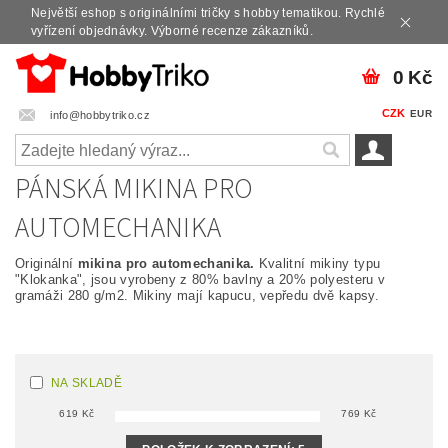
Největší eshop s originálními tričky s hobby tematikou. Rychlé
vyřízení objednávky. Výborné recenze zákazníků.
0 Kč
CZK
EUR
info@hobbytriko.cz
PÁNSKÁ MIKINA PRO
AUTOMECHANIKA
Originální
mikina pro automechanika.
Kvalitní mikiny typu
"Klokanka", jsou vyrobeny z 80% bavlny a 20% polyesteru v
gramáži 280 g/m2. Mikiny mají kapucu, vepředu dvě kapsy.
NA SKLADĚ
619
Kč
769
Kč