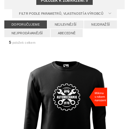
POLOŽEK K ZOBRAZENÍ:
5
FILTR PODLE PARAMETRŮ, VLASTNOSTÍ A VÝROBCŮ
DOPORUČUJEME
NEJLEVNĚJŠÍ
NEJDRAŽŠÍ
NEJPRODÁVANĚJŠÍ
ABECEDNĚ
5
položek celkem