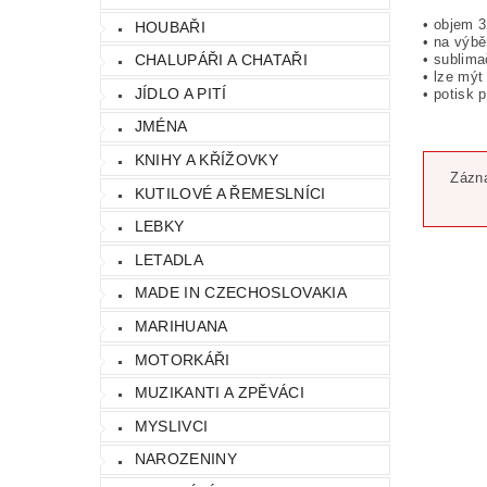
• objem 
HOUBAŘI
• na výbě
• sublima
CHALUPÁŘI A CHATAŘI
• lze mý
JÍDLO A PITÍ
• potisk 
JMÉNA
KNIHY A KŘÍŽOVKY
Zázna
KUTILOVÉ A ŘEMESLNÍCI
LEBKY
LETADLA
MADE IN CZECHOSLOVAKIA
MARIHUANA
MOTORKÁŘI
MUZIKANTI A ZPĚVÁCI
MYSLIVCI
NAROZENINY