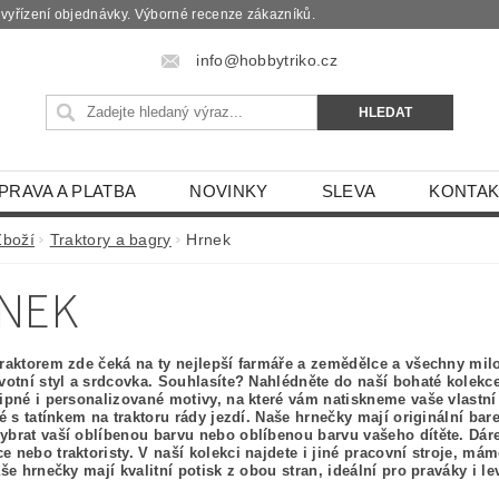
é vyřízení objednávky. Výborné recenze zákazníků.
info@hobbytriko.cz
PRAVA A PLATBA
NOVINKY
SLEVA
KONTAK
Zboží
Traktory a bagry
Hrnek
NEK
traktorem zde čeká na ty nejlepší farmáře a zemědělce a všechny milov
ivotní styl a srdcovka. Souhlasíte? Nahlédněte do naší bohaté kolekc
tipné i personalizované motivy, na které vám natiskneme vaše vlastní
ré s tatínkem na traktoru rády jezdí. Naše hrnečky mají originální bar
ybrat vaší oblíbenou barvu nebo oblíbenou barvu vašeho dítěte. Dáre
e nebo traktoristy. V naší kolekci najdete i jiné pracovní stroje, m
Naše hrnečky mají kvalitní potisk z obou stran, ideální pro praváky i