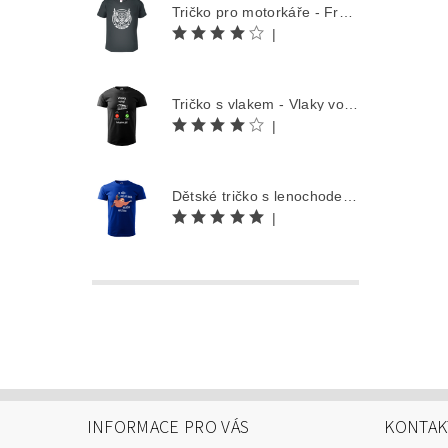
Tričko pro motorkáře - Free Rider
|
Tričko s vlakem - Vlaky volají
|
Dětské tričko s lenochodem - Co můžu udělat dnes, odložím na zítra
|
INFORMACE PRO VÁS
KONTAK