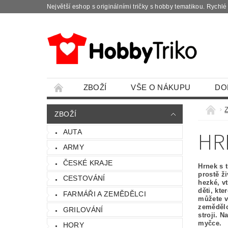
Největší eshop s originálními tričky s hobby tematikou. Rychl
ZBOŽÍ
VŠE O NÁKUPU
DO
ZBOŽÍ
HR
AUTA
ARMY
ČESKÉ KRAJE
Hrnek s 
prostě ž
CESTOVÁNÍ
hezké, v
děti, kte
FARMÁŘI A ZEMĚDĚLCI
můžete v
zemědělc
GRILOVÁNÍ
stroji. 
myčce.
HORY