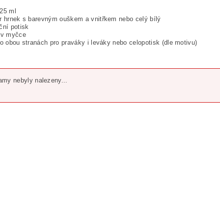
325 ml
r hrnek s barevným ouškem a vnitřkem nebo celý bílý
ční potisk
t v myčce
po obou stranách pro praváky i leváky nebo celopotisk (dle motivu)
my nebyly nalezeny...