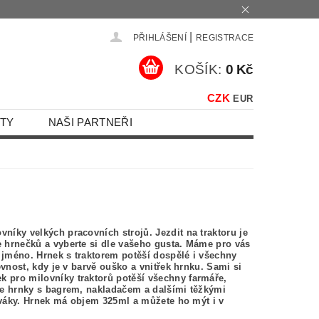
|
PŘIHLÁŠENÍ
REGISTRACE
KOŠÍK:
0 Kč
CZK
EUR
TY
NAŠI PARTNEŘI
níky velkých pracovních strojů. Jezdit na traktoru je
e hrnečků a vyberte si dle vašeho gusta. Máme pro vás
 jméno. Hrnek s traktorem potěší dospělé i všechny
evnost, kdy je v barvě ouško a vnitřek hrnku. Sami si
k pro milovníky traktorů potěší všechny farmáře,
áme hrnky s bagrem, nakladačem a dalšími těžkými
 leváky. Hrnek má objem 325ml a můžete ho mýt i v