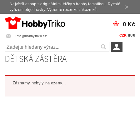
Největší eshop s originálními tričky s hobby tematikou. Rychlé
vyřízení objednávky. Výborné recenze zákazníků.
0 Kč
CZK
EUR
info@hobbytriko.cz
DĚTSKÁ ZÁSTĚRA
Záznamy nebyly nalezeny...