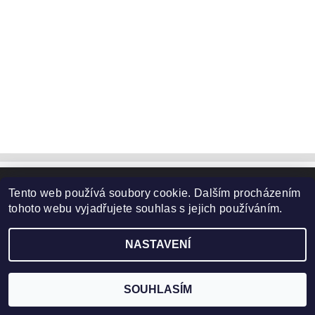
Tento web používá soubory cookie. Dalším procházením
Upravit nastavení cookies
2026 ©
www.HobbyTriko.cz
, všechna práva vyhrazena
tohoto webu vyjadřujete souhlas s jejich používáním.
Vytvořil Shoptet
NASTAVENÍ
SOUHLASÍM