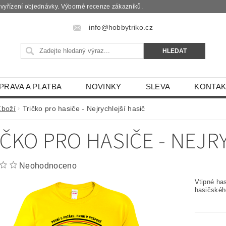
é vyřízení objednávky. Výborné recenze zákazníků.
info@hobbytriko.cz
PRAVA A PLATBA
NOVINKY
SLEVA
KONTAK
Zboží
Tričko pro hasiče - Nejrychlejší hasič
IČKO PRO HASIČE - NEJR
Neohodnoceno
Vtipné has
hasičskéh