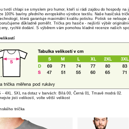
ou tvrdí chlapi se smyslem pro humor, kteří si rádi zajdou do hospody na 
ze 100% bavlny předního evropského výrobce textilu.
Naše hasičská tričk
echnologií, která garantuje maximální kvalitu potisku. Potisk se neloupe 
poručujeme důkladně poměřit. Trička pro hasiče - nejširší výběr originálníc
 ceny, rychlé dodání. S výběrem vám pomohou kladné recenze našich sp
elikostí
S - 4XL. 5XL na dotaz v barvách: Bílá 00, Černá 01, Tmavě modrá 02.
nej
ste jisti velikostí, volte větší velikost
ánského trička