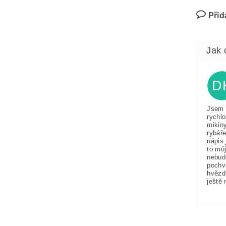
Přid
D
Jsem 
rychlo
mikin
rybáře
nápis 
to můj
nebud
pochv
hvězd
ještě 