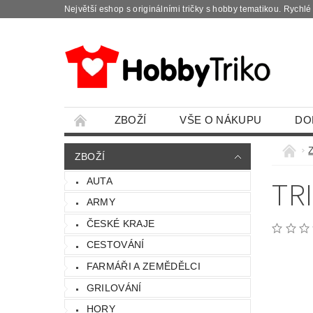
Největší eshop s originálními tričky s hobby tematikou. Rychl
ZBOŽÍ
VŠE O NÁKUPU
DO
ZBOŽÍ
TR
AUTA
ARMY
ČESKÉ KRAJE
CESTOVÁNÍ
FARMÁŘI A ZEMĚDĚLCI
GRILOVÁNÍ
HORY