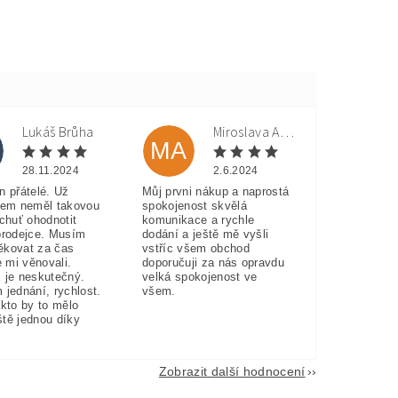
Lukáš Brůha
Miroslava Andorková
MA
28.11.2024
2.6.2024
n přátelé. Už
Můj prvni nákup a naprostá
sem neměl takovou
spokojenost skvělá
 chuť ohodnotit
komunikace a rychle
prodejce. Musím
dodání a ještě mě vyšli
ěkovat za čas
vstříc všem obchod
e mi věnovali.
doporučuji za nás opravdu
 je neskutečný.
velká spokojenost ve
 jednání, rychlost.
všem.
akto by to mělo
eště jednou díky
Zobrazit další hodnocení