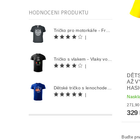
HODNOCENI PRODUKTU
Tričko pro motorkáře - Free Rider
|
Tričko s vlakem - Vlaky volají
|
DĚTS
AŽ V
HAS
Dětské tričko s lenochodem - Co můžu udělat dnes, odložím na zítra
|
Naskl
329
Buďte prv