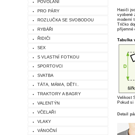
POVOLÁNÍ
Hasiči js
PRO PÁRY
vyobené 
moderní t
ROZLUČKA SE SVOBODOU
Tričko do
příjemné
RYBÁŘI
ŘIDIČI
Tabulka v
SEX
S VLASTNÍ FOTKOU
SPORTOVCI
SVATBA
TÁTA, MÁMA, DĚTI..
TRAKTORY A BAGRY
Velikost 
Pokud si 
VALENTÝN
VČELAŘI
Detail p
VLAKY
VÁNOČNÍ