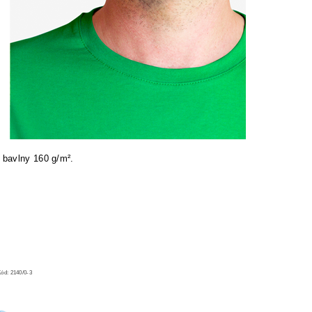
 bavlny 160 g/m².
Kód:
2140/0-3