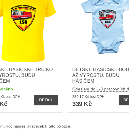
KÉ HASIČSKÉ TRIČKO -
DĚTSKÉ HASIČSKÉ BOD
YROSTU, BUDU
AŽ VYROSTU, BUDU
IČEM
HASIČEM
adněno
Odeslání do 1-3 pracovních d
271,90 Kč bez DPH
280,17 Kč bez DPH
DETAIL
DE
 Kč
339 Kč
ní, kdo napíše příspěvek k této položce.