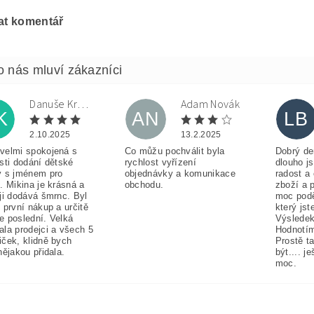
at komentář
Danuše Krulová
Adam Novák
K
AN
LB
2.10.2025
13.2.2025
velmi spokojená s
Co můžu pochválit byla
Dobrý de
sti dodání dětské
rychlost vyřízení
dlouho j
y s jménem pro
objednávky a komunikace
radost a
. Mikina je krásná a
obchodu.
zboží a 
ji dodává šmrnc. Byl
moc pod
 první nákup a určitě
který jst
e poslední. Velká
Výsledek
ala prodejci a všech 5
Hodnotím
iček, klidně bych
Prostě t
nějakou přidala.
být.... j
moc.