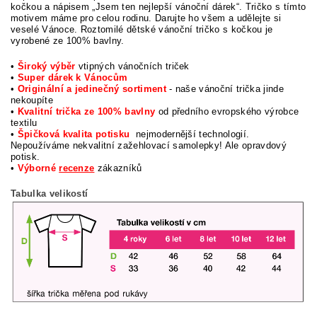
kočkou a nápisem
„
Jsem ten nejlepší vánoční dárek
“. Tričko s tímto
motivem máme pro celou rodinu.
Darujte ho všem a udělejte si
veselé Vánoce.
Roztomilé dětské vánoční tričko s kočkou je
vyrobené ze 100% bavlny.
•
Široký výběr
vtipných vánočních triček
•
Super dárek k Vánocům
•
Originální a jedinečný sortiment
- naše vánoční trička jinde
nekoupíte
•
Kvalitní trička ze 100% bavlny
od předního evropského výrobce
textilu
•
Špičková kvalita potisku
nejmodernější technologií.
Nepoužíváme nekvalitní zažehlovací samolepky! Ale opravdový
potisk.
•
Výborné
recenze
zákazníků
Tabulka velikostí