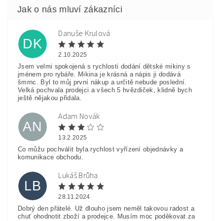
Danuše Krulová
DK
2.10.2025
Jsem velmi spokojená s rychlosti dodání dětské mikiny s
jménem pro rybáře. Mikina je krásná a nápis ji dodává
šmrnc. Byl to můj první nákup a určitě nebude poslední.
Velká pochvala prodejci a všech 5 hvězdiček, klidně bych
ještě nějakou přidala.
Adam Novák
AN
13.2.2025
Co můžu pochválit byla rychlost vyřízení objednávky a
komunikace obchodu.
Lukáš Brůha
LB
28.11.2024
Dobrý den přátelé. Už dlouho jsem neměl takovou radost a
chuť ohodnotit zboží a prodejce. Musím moc poděkovat za