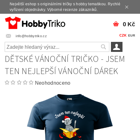
Největší eshop s originálními tričky s hobby tematikou. Rychlé
vyřízení objednávky. Výborné recenze zákazníků.
0 Kč
CZK
EUR
info@hobbytriko.cz
DĚTSKÉ VÁNOČNÍ TRIČKO - JSEM
TEN NEJLEPŠÍ VÁNOČNÍ DÁREK
Neohodnoceno