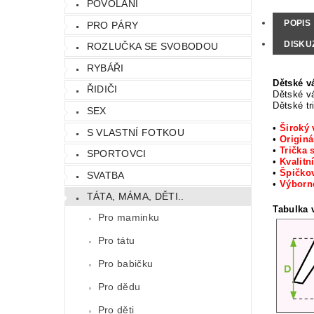
POVOLÁNÍ
POPIS
PRO PÁRY
DISKU
ROZLUČKA SE SVOBODOU
RYBÁŘI
Dětské v
ŘIDIČI
Dětské vá
Dětské tr
SEX
•
Široký 
S VLASTNÍ FOTKOU
•
Originá
•
Trička 
SPORTOVCI
•
Kvalitn
•
Špičkov
SVATBA
•
Výbor
TÁTA, MÁMA, DĚTI..
Tabulka v
Pro maminku
Pro tátu
Pro babičku
Pro dědu
Pro děti