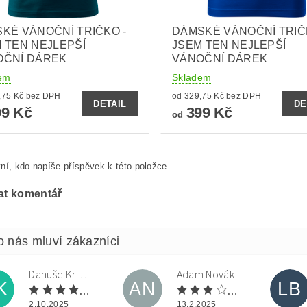
KÉ VÁNOČNÍ TRIČKO -
DÁMSKÉ VÁNOČNÍ TRIČ
 TEN NEJLEPŠÍ
JSEM TEN NEJLEPŠÍ
OČNÍ DÁREK
VÁNOČNÍ DÁREK
em
Skladem
od 329,75 Kč bez DPH
od 329,75 Kč bez DPH
DETAIL
DE
9 Kč
399 Kč
od
ní, kdo napíše příspěvek k této položce.
at komentář
Danuše Krulová
Adam Novák
K
AN
LB
2.10.2025
13.2.2025