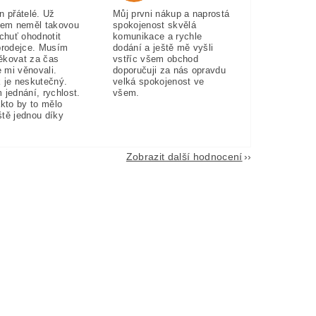
n přátelé. Už
Můj prvni nákup a naprostá
sem neměl takovou
spokojenost skvělá
 chuť ohodnotit
komunikace a rychle
prodejce. Musím
dodání a ještě mě vyšli
ěkovat za čas
vstříc všem obchod
e mi věnovali.
doporučuji za nás opravdu
 je neskutečný.
velká spokojenost ve
 jednání, rychlost.
všem.
akto by to mělo
eště jednou díky
Zobrazit další hodnocení