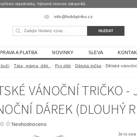
é vyřízení objednávky. Výborné recenze zákazníků.
info@hobbytriko.cz
PRAVA A PLATBA
NOVINKY
SLEVA
KONTAK
Zboží
Táta, máma, děti..
Pro děti
Dětská trička
Dětské vánoční 
TSKÉ VÁNOČNÍ TRIČKO - 
NOČNÍ DÁREK (DLOUHÝ R
Neohodnoceno
Je to sice