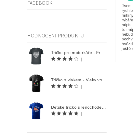
FACEBOOK
Jsem 
rychlo
mikin
rybáře
nápis 
to můj
HODNOCENI PRODUKTU
nebud
pochv
hvězd
ještě 
Tričko pro motorkáře - Free Rider
|
Tričko s vlakem - Vlaky volají
|
Dětské tričko s lenochodem - Co můžu udělat dnes, odložím na zítra
|