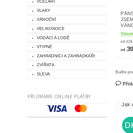
VČELAŘI
VLAKY
PÁNS
JSEM
VÁNOČNÍ
VÁN
VELIKONOCE
Sklad
VODÁCI A LODĚ
VTIPNÉ
39
od
ZAHRADNÍCI A ZAHRÁDKÁŘI
ZVÍŘATA
Buďte prv
SLEVA
Přid
PŘIJÍMÁME ONLINE PLATBY
D