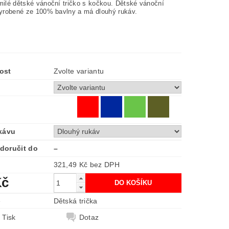
omilé dětské vánoční tričko s kočkou. Dětské vánoční
 vyrobené ze 100% bavlny a má dlouhý rukáv.
ost
Zvolte variantu
kávu
doručit do
–
321,49 Kč bez DPH
Kč
e
Dětská trička
Tisk
Dotaz