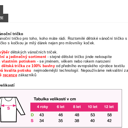
ZE
ánoční tričko
noční tričko pro toho, koho máte rádi. Roztomilé dětské vánoční tričko
ičko s kočkou je milý dárek nejen pro milovníky koček.
výběr
dětských vánočních triček.
lní a jedinečný sortiment
- stejné dětské tričko jinde nekoupíte
s vlastním potiskem
- se jménem, věkem nebo rokem narození
í dětská trička ze 100% bavlny
od předního evropského výrobce textilu
á kvalita potisku
nejmodernější technologií. Nepoužíváme nekvalitní z
né
recenze
zákazníků
elikostí