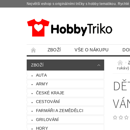
Největší eshop s originálními tričky s hobby tematikou. Rychl
ZBOŽÍ
VŠE O NÁKUPU
DO
ZBOŽÍ
rukáv)
AUTA
DĚ
ARMY
ČESKÉ KRAJE
VÁ
CESTOVÁNÍ
FARMÁŘI A ZEMĚDĚLCI
GRILOVÁNÍ
HORY