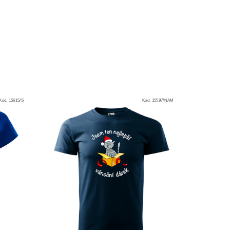
Kód:
15615/S
Kód:
15597/NAM