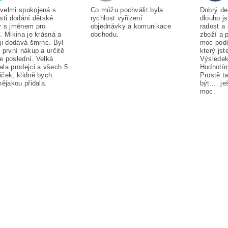
velmi spokojená s
Co můžu pochválit byla
Dobrý de
sti dodání dětské
rychlost vyřízení
dlouho j
y s jménem pro
objednávky a komunikace
radost a
. Mikina je krásná a
obchodu.
zboží a 
ji dodává šmrnc. Byl
moc pod
 první nákup a určitě
který jst
e poslední. Velká
Výsledek
ala prodejci a všech 5
Hodnotím
iček, klidně bych
Prostě t
nějakou přidala.
být.... j
moc.