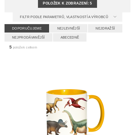
POLOŽEK K ZOBRAZENÍ:
5
FILTR PODLE PARAMETRŮ, VLASTNOSTÍ A VÝROBCŮ
DOPORUČUJEME
NEJLEVNĚJŠÍ
NEJDRAŽŠÍ
NEJPRODÁVANĚJŠÍ
ABECEDNĚ
5
položek celkem