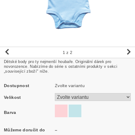
1
z 2
Dětské body pro ty nejmenší houbaře. Originální dárek pro
novorozence. Nabízíme do série s ostatními produkty v sekci
„související zboží" níže.
Dostupnost
Zvolte variantu
Velikost
Barva
Můžeme doručit do
–