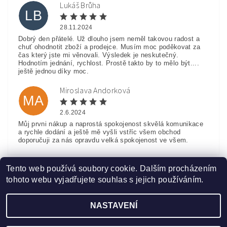
Lukáš Brůha
LB
28.11.2024
Dobrý den přátelé. Už dlouho jsem neměl takovou radost a
chuť ohodnotit zboží a prodejce. Musím moc poděkovat za
čas který jste mi věnovali. Výsledek je neskutečný.
Hodnotím jednání, rychlost. Prostě takto by to mělo být....
ještě jednou díky moc.
Miroslava Andorková
MA
2.6.2024
Můj prvni nákup a naprostá spokojenost skvělá komunikace
a rychle dodání a ještě mě vyšli vstříc všem obchod
doporučuji za nás opravdu velká spokojenost ve všem.
Zobrazit další hodnocení
Tento web používá soubory cookie. Dalším procházením
tohoto webu vyjadřujete souhlas s jejich používáním.
NASTAVENÍ
Upravit nastavení cookies
2026 ©
www.HobbyTriko.cz
, všechna práva vyhrazena