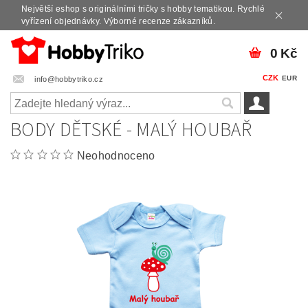
Největší eshop s originálními tričky s hobby tematikou. Rychlé
vyřízení objednávky. Výborné recenze zákazníků.
0 Kč
CZK
EUR
info@hobbytriko.cz
BODY DĚTSKÉ - MALÝ HOUBAŘ
Neohodnoceno