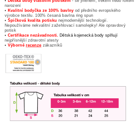
•
Dětská body vlastním potiskem
- se jménem, věkem nebo rokem
narození
•
Kvalitní bodyčka ze 100% bavlny
od předního evropského
výrobce textilu. 100% česaná bavlna ring spun
•
Špičková kvalita potisku
nejmodernější technologií.
Nepoužíváme nekvalitní zažehlovací samolepky! Ale opravdový
potisk
•
Certifikace nezávadnosti.
Dětská kojenecká body splňují
nejpřísnější zdravotní atesty
•
Výborné
recenze
zákazníků