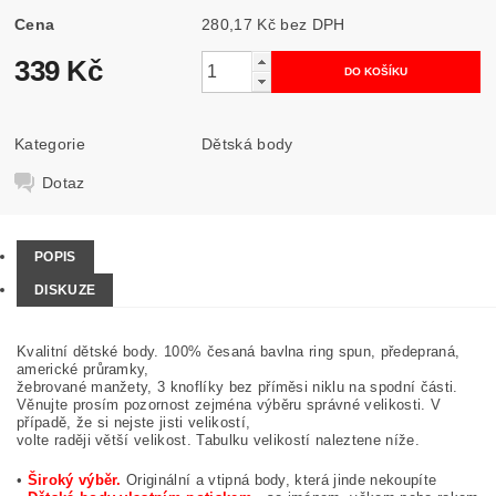
Cena
280,17 Kč bez DPH
339 Kč
Kategorie
Dětská body
Dotaz
POPIS
DISKUZE
Kvalitní dětské body. 100% česaná bavlna ring spun, předepraná,
americké průramky,
žebrované manžety, 3 knoflíky bez příměsi niklu na spodní části.
Věnujte prosím pozornost zejména výběru správné velikosti. V
případě, že si nejste jisti velikostí,
volte raději větší velikost. Tabulku velikostí naleztene níže.
•
Široký výběr.
Originální a vtipná body, která jinde nekoupíte