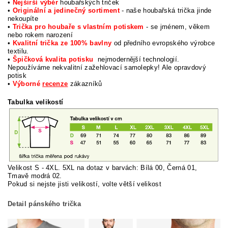
•
Nejširší výběr
houbařských triček
•
Originální a jedinečný sortiment
- naše houbařská trička jinde
nekoupíte
•
Trička pro houbaře s vlastním potiskem
- se jménem, věkem
nebo rokem narození
•
Kvalitní trička ze 100% bavlny
od předního evropského výrobce
textilu.
•
Špičková kvalita potisku
nejmodernější technologií.
Nepoužíváme nekvalitní zažehlovací samolepky! Ale opravdový
potisk
•
Výborné
recenze
zákazníků
Tabulka velikostí
Velikost S - 4XL. 5XL na dotaz v barvách: Bílá 00, Černá 01,
Tmavě modrá 02.
Pokud si nej
ste jisti velikostí, volte větší velikost
Detail pánského trička