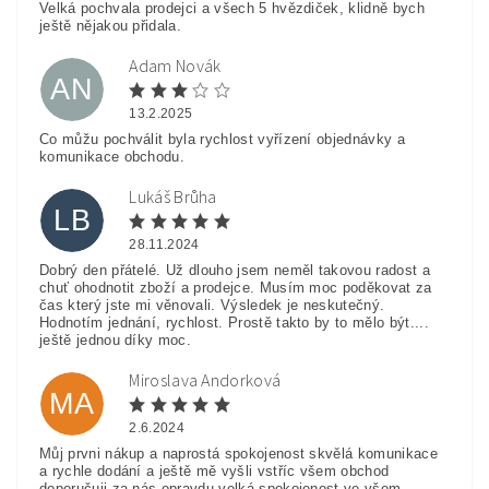
Velká pochvala prodejci a všech 5 hvězdiček, klidně bych
ještě nějakou přidala.
Adam Novák
AN
13.2.2025
Co můžu pochválit byla rychlost vyřízení objednávky a
komunikace obchodu.
Lukáš Brůha
LB
28.11.2024
Dobrý den přátelé. Už dlouho jsem neměl takovou radost a
chuť ohodnotit zboží a prodejce. Musím moc poděkovat za
čas který jste mi věnovali. Výsledek je neskutečný.
Hodnotím jednání, rychlost. Prostě takto by to mělo být....
ještě jednou díky moc.
Miroslava Andorková
MA
2.6.2024
Můj prvni nákup a naprostá spokojenost skvělá komunikace
a rychle dodání a ještě mě vyšli vstříc všem obchod
doporučuji za nás opravdu velká spokojenost ve všem.