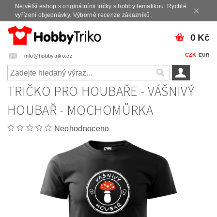
Největší eshop s originálními tričky s hobby tematikou. Rychlé
vyřízení objednávky. Výborné recenze zákazníků.
0 Kč
CZK
EUR
info@hobbytriko.cz
TRIČKO PRO HOUBAŘE - VÁŠNIVÝ
HOUBAŘ - MOCHOMŮRKA
Neohodnoceno