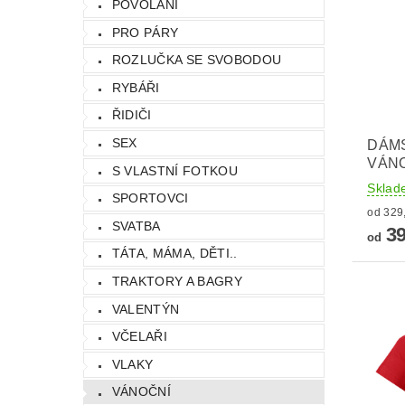
POVOLÁNÍ
PRO PÁRY
ROZLUČKA SE SVOBODOU
RYBÁŘI
ŘIDIČI
SEX
DÁMS
VÁN
S VLASTNÍ FOTKOU
Sklad
SPORTOVCI
SVATBA
39
od
TÁTA, MÁMA, DĚTI..
TRAKTORY A BAGRY
VALENTÝN
VČELAŘI
VLAKY
VÁNOČNÍ