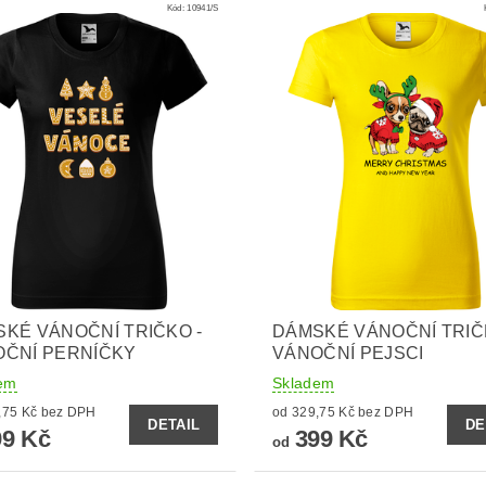
Kód:
10941/S
KÉ VÁNOČNÍ TRIČKO -
DÁMSKÉ VÁNOČNÍ TRIČ
OČNÍ PERNÍČKY
VÁNOČNÍ PEJSCI
em
Skladem
od 329,75 Kč bez DPH
od 329,75 Kč bez DPH
DETAIL
DE
9 Kč
399 Kč
od