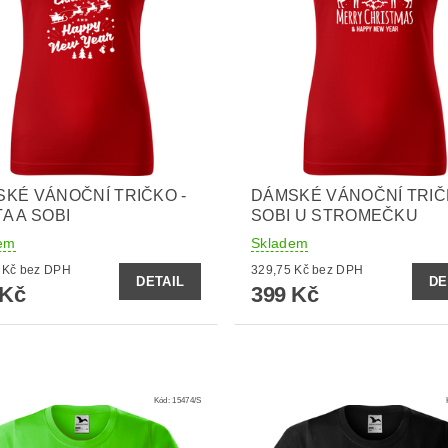
KÉ VÁNOČNÍ TRIČKO -
DÁMSKÉ VÁNOČNÍ TRIČ
A A SOBI
SOBI U STROMEČKU
em
Skladem
329,75 Kč bez DPH
329,75 Kč bez DPH
DETAIL
DE
 Kč
399 Kč
Kód:
15474/S