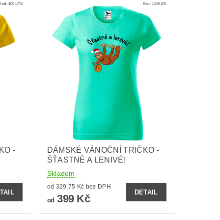
Kód:
10917/S
Kód:
15462/S
KO -
DÁMSKÉ VÁNOČNÍ TRIČKO -
ŠŤASTNÉ A LENIVÉ!
Skladem
od 329,75 Kč bez DPH
TAIL
DETAIL
399 Kč
od