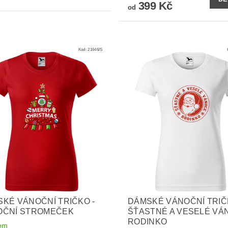
399 Kč
od
Kód:
21646/S
KÉ VÁNOČNÍ TRIČKO -
DÁMSKÉ VÁNOČNÍ TRIČ
OČNÍ STROMEČEK
ŠŤASTNÉ A VESELÉ VÁ
RODINKO
em