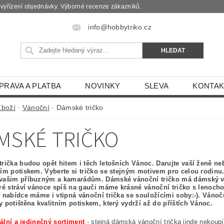
é vyřízení objednávky. Výborné recenze zákazníků.
info@hobbytriko.cz
PRAVA A PLATBA
NOVINKY
SLEVA
KONTAK
Zboží
Vánoční
Dámské tričko
MSKÉ TRIČKO
trička budou opět hitem i těch letošních Vánoc. Darujte vaší ženě n
ním potiskem. Vyberte si tričko se stejným motivem pro celou rodinu
vašim příbuzným a kamarádům. Dámské vánoční tričko má dámský vy
eré stráví vánoce spíš na gauči máme krásné vánoční tričko s lenoch
V nabídce máme i vtipná vánoční trička se souložícími soby:-). Vánočn
y potištěna kvalitním potiskem, který vydrží až do příštích Vánoc.
ální a jedinečný sortiment
- stejná dámská vánoční trička jinde nekoupí