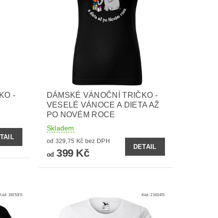
KO -
DÁMSKÉ VÁNOČNÍ TRIČKO -
VESELÉ VÁNOCE A DIETA AŽ
PO NOVÉM ROCE
Skladem
TAIL
od 329,75 Kč bez DPH
DETAIL
399 Kč
od
Kód:
19253/S
Kód:
21634/S