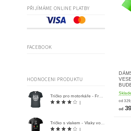
PŘIJÍMÁME ONLINE PLATBY
FACEBOOK
DÁMS
HODNOCENI PRODUKTU
VESE
BUD
Sklad
Tričko pro motorkáře - Free Rider
|
39
od
Tričko s vlakem - Vlaky volají
|