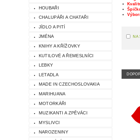
Kvalit
HOUBAŘI
Špičko
Výbo
CHALUPÁŘI A CHATAŘI
JÍDLO A PITÍ
JMÉNA
NA
KNIHY A KŘÍŽOVKY
KUTILOVÉ A ŘEMESLNÍCI
LEBKY
DOPO
LETADLA
MADE IN CZECHOSLOVAKIA
MARIHUANA
MOTORKÁŘI
MUZIKANTI A ZPĚVÁCI
MYSLIVCI
NAROZENINY