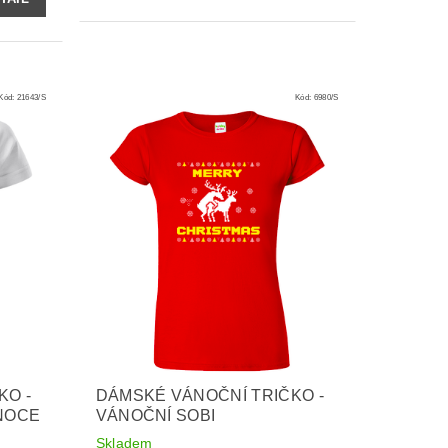
Kód:
21643/S
Kód:
6980/S
KO -
DÁMSKÉ VÁNOČNÍ TRIČKO -
NOCE
VÁNOČNÍ SOBI
Skladem