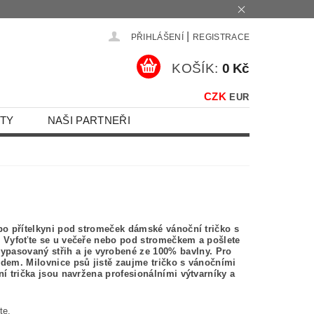
|
PŘIHLÁŠENÍ
REGISTRACE
KOŠÍK:
0 Kč
CZK
EUR
TY
NAŠI PARTNEŘI
ebo přítelkyni pod stromeček dámské vánoční tričko s
. Vyfoťte se u večeře nebo pod stromečkem a pošlete
pasovaný střih a je vyrobené ze 100% bavlny.
Pro
odem. Milovnice psů jistě zaujme tričko s vánočními
í trička jsou navržena profesionálními výtvarníky a
te.