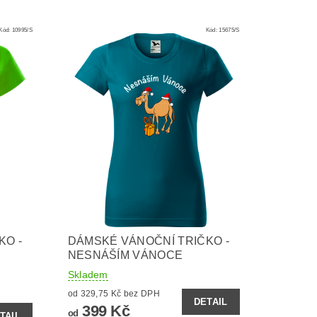
Kód:
10995/S
Kód:
15675/S
KO -
DÁMSKÉ VÁNOČNÍ TRIČKO -
NESNÁŠÍM VÁNOCE
Skladem
od 329,75 Kč bez DPH
DETAIL
399 Kč
od
TAIL