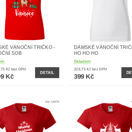
KÉ VÁNOČNÍ TRIČKO -
DÁMSKÉ VÁNOČNÍ TRIČ
OČNÍ SOB
HO HO HO
em
Skladem
od 329,75 Kč bez DPH
329,75 Kč bez DPH
DETAIL
DE
9 Kč
399 Kč
Kód:
21637/S