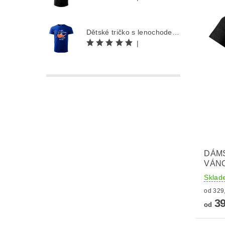
Dětské tričko s lenochodem - Co můžu udělat dnes, odložím na zítra
|
DÁMS
VÁN
Sklad
39
od