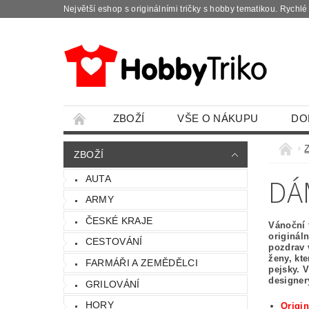
Největší eshop s originálními tričky s hobby tematikou. Rychl
ZBOŽÍ
VŠE O NÁKUPU
DO
ZBOŽÍ
DÁ
AUTA
ARMY
ČESKÉ KRAJE
Vánoční 
originál
CESTOVÁNÍ
pozdrav 
ženy, kt
FARMÁŘI A ZEMĚDĚLCI
pejsky. 
designer
GRILOVÁNÍ
HORY
Origin