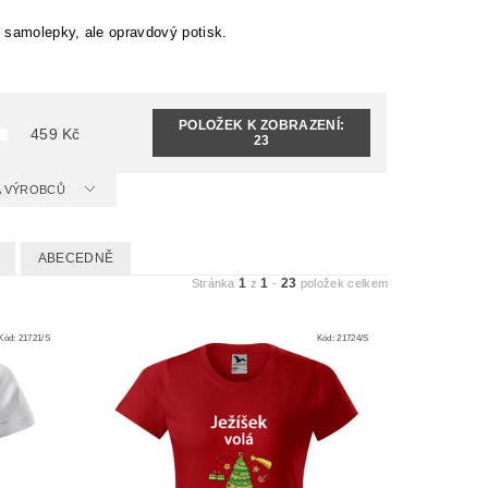
 samolepky, ale opravdový potisk.
POLOŽEK K ZOBRAZENÍ:
459
Kč
23
 A VÝROBCŮ
ABECEDNĚ
1
1
23
Stránka
z
-
položek celkem
Kód:
21721/S
Kód:
21724/S