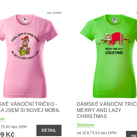
Kód:
15708/S
KÉ VÁNOČNÍ TRIČKO -
DÁMSKÉ VÁNOČNÍ TRIČ
A JSEM SI NOVEJ MOBIL
MERRY AND LAZY
CHRISTMAS
em
Skladem
od 329,75 Kč bez DPH
DETAIL
9 Kč
od 329,75 Kč bez DPH
DE