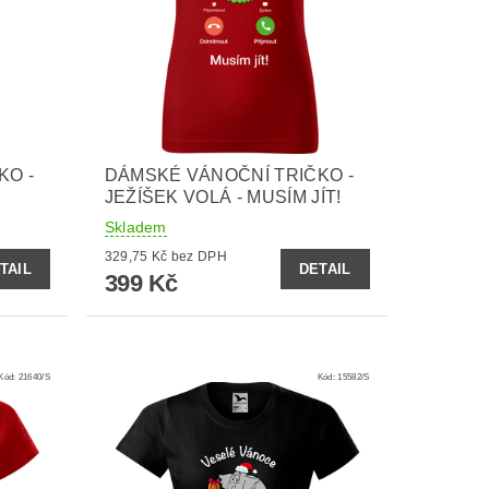
KO -
DÁMSKÉ VÁNOČNÍ TRIČKO -
JEŽÍŠEK VOLÁ - MUSÍM JÍT!
Skladem
329,75 Kč bez DPH
TAIL
DETAIL
399 Kč
Kód:
21640/S
Kód:
15582/S