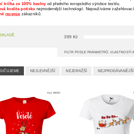
ní trička ze 100% bavlny
od předního evropského výrobce textilu.
vá kvalita potisku
nejmodernější technologií. Nepoužíváme zažehlovací
rné
recenze
zákazníků.
 SKLADĚ
399
Kč
FILTR PODLE PARAMETRŮ, VLASTNOSTÍ
RUČUJEME
NEJLEVNĚJŠÍ
NEJDRAŽŠÍ
NEJPRODÁVANĚJŠÍ
Kód:
6998/S