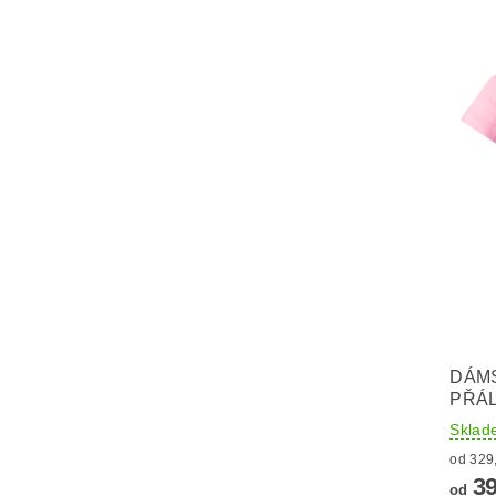
DÁMS
PŘÁL
Sklad
39
od