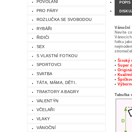
POVOLÁNÍ
POPIS
PRO PÁRY
DISKU
ROZLUČKA SE SVOBODOU
Vánoční 
RYBÁŘI
Nevíte co
Vánocích 
ŘIDIČI
fotku jak
nejmodern
SEX
stromeček
S VLASTNÍ FOTKOU
•
Široký 
SPORTOVCI
•
Super 
•
Originá
SVATBA
•
Kvalitn
•
Špičkov
TÁTA, MÁMA, DĚTI..
•
Výbor
TRAKTORY A BAGRY
Tabulka v
VALENTÝN
VČELAŘI
VLAKY
VÁNOČNÍ