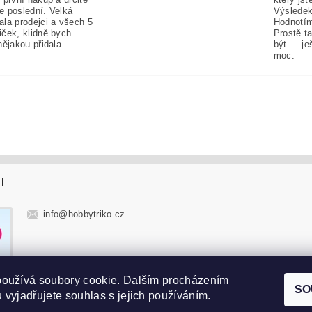
e poslední. Velká
Výsledek
ala prodejci a všech 5
Hodnotím
iček, klidně bych
Prostě t
nějakou přidala.
být.... j
moc.
T
info
@
hobbytriko.cz
používá soubory cookie. Dalším procházením
SO
 vyjadřujete souhlas s jejich používáním.