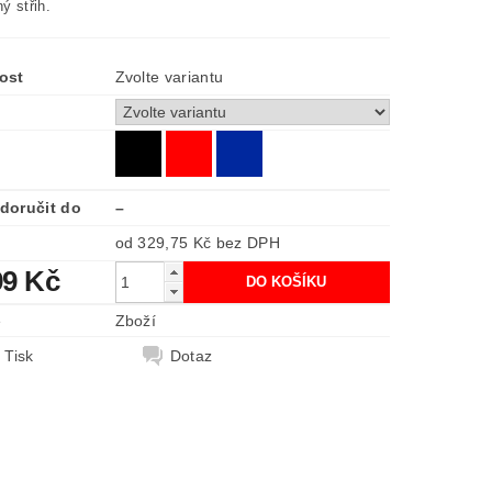
ý střih.
ost
Zvolte variantu
doručit do
–
od 329,75 Kč
bez DPH
99 Kč
e
Zboží
Tisk
Dotaz