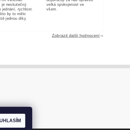
 je neskutečný.
velká spokojenost ve
 jednání, rychlost.
všem.
akto by to mělo
eště jednou díky
Zobrazit další hodnocení
UHLASÍM