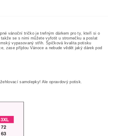
pné vánoční tričko je trefným dárkem pro ty, kteří si o
, takže se s nimi můžete vyfotit u stromečku a poslat
mský vypasovaný střih. Špičková kvalita potisku
oce, zase příjdou Vánoce a nebude vědět jaký dárek pod
ažehlovací samolepky! Ale opravdový potisk.