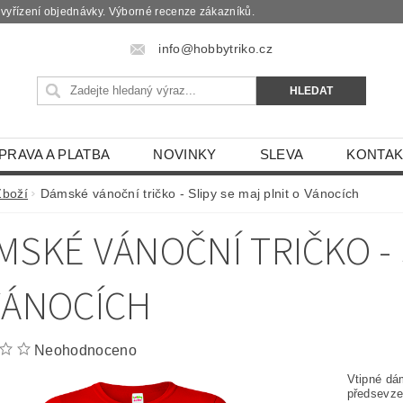
é vyřízení objednávky. Výborné recenze zákazníků.
info@hobbytriko.cz
PRAVA A PLATBA
NOVINKY
SLEVA
KONTAK
Zboží
Dámské vánoční tričko - Slipy se maj plnit o Vánocích
MSKÉ VÁNOČNÍ TRIČKO - 
VÁNOCÍCH
Neohodnoceno
Vtipné dám
předsevze