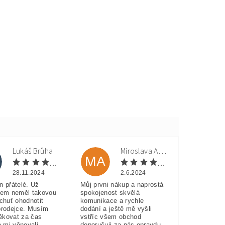
Lukáš Brůha
Miroslava Andorková
MA
28.11.2024
2.6.2024
n přátelé. Už
Můj prvni nákup a naprostá
sem neměl takovou
spokojenost skvělá
 chuť ohodnotit
komunikace a rychle
prodejce. Musím
dodání a ještě mě vyšli
ěkovat za čas
vstříc všem obchod
e mi věnovali.
doporučuji za nás opravdu