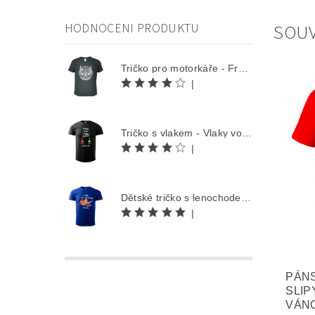
SOUV
HODNOCENI PRODUKTU
Tričko pro motorkáře - Free Rider
|
Tričko s vlakem - Vlaky volají
|
Dětské tričko s lenochodem - Co můžu udělat dnes, odložím na zítra
|
PÁNS
SLIP
VÁN