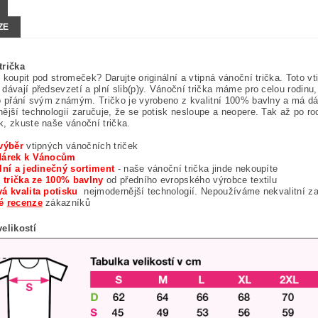
ZE
trička
 koupit pod stromeček? Darujte originální a vtipná vánoční trička. Toto vti
dávají předsevzetí a plní slib(p)y. Vánoční trička máme pro celou rodinu
o přání svým známým. Tričko je vyrobeno z kvalitní 100% bavlny a má dá
ější technologií zaručuje, že se potisk nesloupe a neopere. Tak až po r
, zkuste naše vánoční trička.
výběr
vtipných vánočních triček
dárek k Vánocům
lní a jedinečný sortiment
- naše vánoční trička jinde nekoupíte
í trička ze 100% bavlny
od předního evropského výrobce textilu
á kvalita potisku
nejmodernější technologií. Nepoužíváme nekvalitní z
né
recenze
zákazníků
elikostí