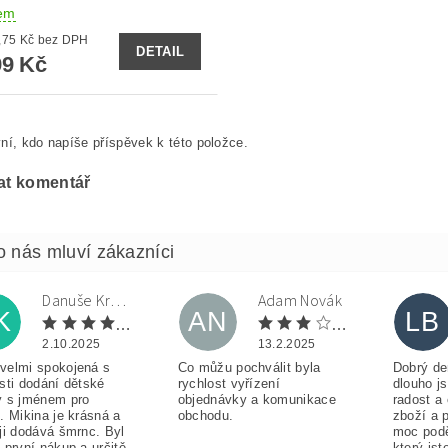
em
od 329,75 Kč bez DPH
DETAIL
9 Kč
ní, kdo napíše příspěvek k této položce.
at komentář
Danuše Krulová
Adam Novák
K
AN
LB
2.10.2025
13.2.2025
velmi spokojená s
Co můžu pochválit byla
Dobrý de
sti dodání dětské
rychlost vyřízení
dlouho j
y s jménem pro
objednávky a komunikace
radost a
. Mikina je krásná a
obchodu.
zboží a 
ji dodává šmrnc. Byl
moc pod
 první nákup a určitě
který jst