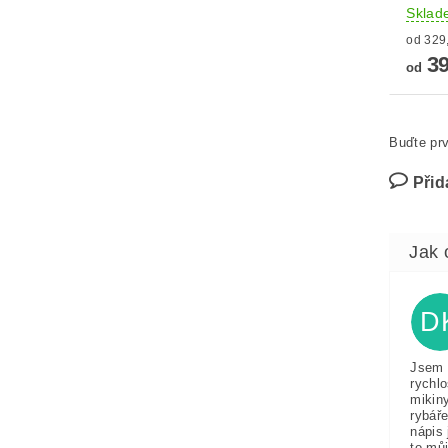
Sklad
39
od
Buďte prv
Přid
D
Jsem 
rychlo
mikin
rybáře
nápis 
to můj