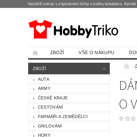
Největší eshop s originálními tričky s hobby tematikou. Rychl
ZBOŽÍ
VŠE O NÁKUPU
DO
ZBOŽÍ
DÁ
AUTA
ARMY
O 
ČESKÉ KRAJE
CESTOVÁNÍ
FARMÁŘI A ZEMĚDĚLCI
GRILOVÁNÍ
HORY