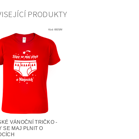
ISEJÍCÍ PRODUKTY
Kód:
6935/M
KÉ VÁNOČNÍ TRIČKO -
Y SE MAJ PLNIT O
OCÍCH