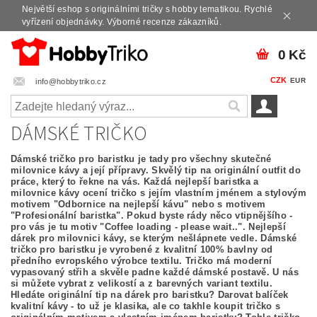
Největší eshop s originálními tričky s hobby tematikou. Rychlé
vyřízení objednávky. Výborné recenze zákazníků.
0 Kč
CZK
EUR
info@hobbytriko.cz
DÁMSKÉ TRIČKO
Dámské tričko pro baristku je tady pro všechny skutečné
milovnice kávy a její přípravy. Skvělý tip na originální outfit do
práce, který to řekne na vás.
Každá nejlepší baristka a
milovnice kávy ocení tričko s jejím vlastním jménem a stylovým
motivem "Odbornice na nejlepší kávu" nebo s motivem
"Profesionální baristka". Pokud byste rády něco vtipnějšího -
pro vás je tu motiv "Coffee loading - please wait..". Nejlepší
dárek pro milovnici kávy, se kterým nešlápnete vedle. Dámské
tričko pro baristku je vyrobené z kvalitní 100% bavlny od
předního evropského výrobce textilu. Tričko má moderní
vypasovaný střih a skvěle padne každé dámské postavě. U nás
si můžete vybrat z velikostí a z barevných variant textilu.
Hledáte originální tip na dárek pro baristku? Darovat balíček
kvalitní kávy - to už je klasika, ale co takhle koupit tričko s