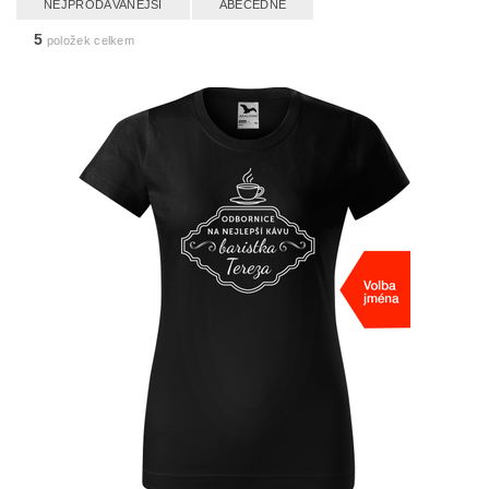
NEJPRODÁVANĚJŠÍ
ABECEDNĚ
5
položek celkem