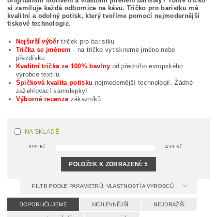
originálním motivem a vlastním jménem baristky? Tohle tričko
si zamiluje každá odbornice na kávu. Tričko pro baristku má
kvalitní a odolný potisk, který tvoříme pomocí nejmodernější
tiskové technologie.
Nejširší výběr
triček pro baristku
Trička se jménem
- na tričko vytiskneme jméno nebo
přezdívku.
Kvalitní trička ze 100% bavlny
od předního evropského
výrobce textilu.
Špičková kvalita potisku
nejmodernější technologií. Žádné
zažehlovací samolepky!
Výborné
recenze
zákazníků.
NA SKLADĚ
399
Kč
459
Kč
POLOŽEK K ZOBRAZENÍ:
5
FILTR PODLE PARAMETRŮ, VLASTNOSTÍ A VÝROBCŮ
DOPORUČUJEME
NEJLEVNĚJŠÍ
NEJDRAŽŠÍ