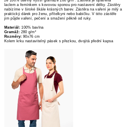
ze 100% bavlny vyšší gramáže 280 g/m².
Zástěra je opatřená
laclem a řemínkem s kovovou sponou pro nastavení délky. Zástěry
nabízíme v široké škále krásných barev. Zástěra na vaření je milý a
praktický dárek pro ženu, přítelkyni nebo babičku. V této zástěře
jim půjde vaření, pečení a smažení pěkně od ruky.
Materiál:
100% bavlna
Gramáž:
280 g/m²
Rozměry:
90x76 cm
Kolem krku nastavitelný pásek s přezkou, dvojitá přední kapsa