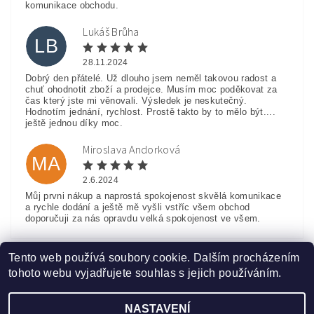
komunikace obchodu.
Lukáš Brůha
LB
28.11.2024
Dobrý den přátelé. Už dlouho jsem neměl takovou radost a
chuť ohodnotit zboží a prodejce. Musím moc poděkovat za
čas který jste mi věnovali. Výsledek je neskutečný.
Hodnotím jednání, rychlost. Prostě takto by to mělo být....
ještě jednou díky moc.
Miroslava Andorková
MA
2.6.2024
Můj prvni nákup a naprostá spokojenost skvělá komunikace
a rychle dodání a ještě mě vyšli vstříc všem obchod
doporučuji za nás opravdu velká spokojenost ve všem.
Zobrazit další hodnocení
Tento web používá soubory cookie. Dalším procházením
tohoto webu vyjadřujete souhlas s jejich používáním.
NASTAVENÍ