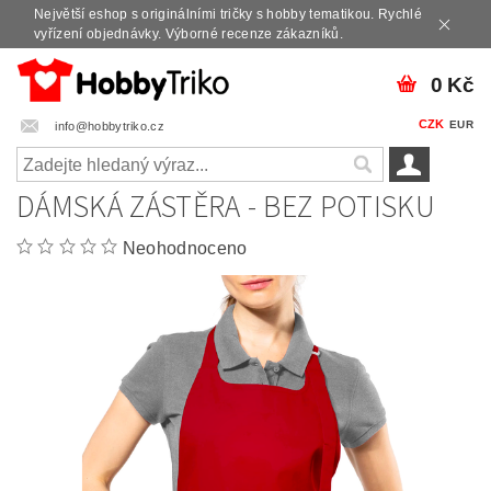
Největší eshop s originálními tričky s hobby tematikou. Rychlé
vyřízení objednávky. Výborné recenze zákazníků.
0 Kč
CZK
EUR
info@hobbytriko.cz
DÁMSKÁ ZÁSTĚRA - BEZ POTISKU
Neohodnoceno