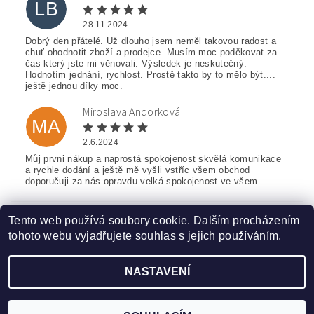
LB
28.11.2024
Dobrý den přátelé. Už dlouho jsem neměl takovou radost a
chuť ohodnotit zboží a prodejce. Musím moc poděkovat za
čas který jste mi věnovali. Výsledek je neskutečný.
Hodnotím jednání, rychlost. Prostě takto by to mělo být....
ještě jednou díky moc.
Miroslava Andorková
MA
2.6.2024
Můj prvni nákup a naprostá spokojenost skvělá komunikace
a rychle dodání a ještě mě vyšli vstříc všem obchod
doporučuji za nás opravdu velká spokojenost ve všem.
Zobrazit další hodnocení
Tento web používá soubory cookie. Dalším procházením
tohoto webu vyjadřujete souhlas s jejich používáním.
NASTAVENÍ
Upravit nastavení cookies
2026 ©
www.HobbyTriko.cz
, všechna práva vyhrazena
Vytvořil Shoptet