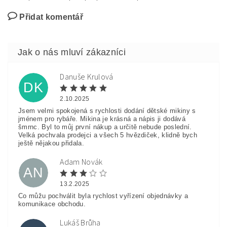
Přidat komentář
Danuše Krulová
DK
2.10.2025
Jsem velmi spokojená s rychlosti dodání dětské mikiny s
jménem pro rybáře. Mikina je krásná a nápis ji dodává
šmrnc. Byl to můj první nákup a určitě nebude poslední.
Velká pochvala prodejci a všech 5 hvězdiček, klidně bych
ještě nějakou přidala.
Adam Novák
AN
13.2.2025
Co můžu pochválit byla rychlost vyřízení objednávky a
komunikace obchodu.
Lukáš Brůha