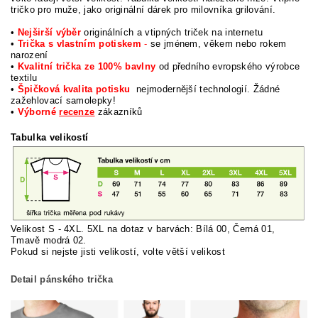
tričko pro muže, jako originální dárek pro milovníka grilování.
•
Nejširší výběr
originálních a vtipných triček na internetu
•
Trička s vlastním potiskem
-
se jménem, věkem nebo rokem
narození
•
Kvalitní trička ze 100% bavlny
od předního evropského výrobce
textilu
•
Špičková kvalita potisku
nejmodernější technologií. Žádné
zažehlovací samolepky!
•
Výborné
recenze
zákazníků
Tabulka velikostí
Velikost S - 4XL. 5XL na dotaz v barvách: Bílá 00, Černá 01,
Tmavě modrá 02.
Pokud si nej
ste jisti velikostí, volte větší velikost
Detail pánského trička