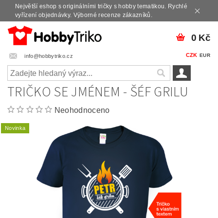
Největší eshop s originálními tričky s hobby tematikou. Rychlé
vyřízení objednávky. Výborné recenze zákazníků.
0 Kč
CZK
EUR
info@hobbytriko.cz
TRIČKO SE JMÉNEM - ŠÉF GRILU
Neohodnoceno
Novinka