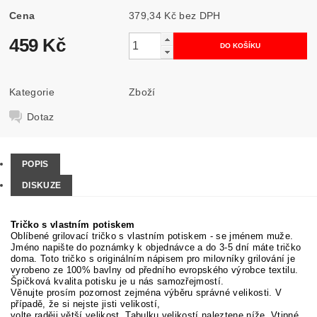
Cena
379,34 Kč bez DPH
459 Kč
Kategorie
Zboží
Dotaz
POPIS
DISKUZE
Tričko s vlastním potiskem
Oblíbené grilovací tričko s vlastním potiskem - se jménem muže.
Jméno napište do poznámky k objednávce a do 3-5 dní máte tričko
doma. Toto tričko s originálním nápisem pro milovníky grilování je
vyrobeno ze 100% bavlny od předního evropského výrobce textilu.
Špičková kvalita potisku je u nás samozřejmostí.
Věnujte prosím pozornost zejména výběru správné velikosti. V
případě, že si nejste jisti velikostí,
volte raději větší velikost. Tabulku velikostí naleztene níže. Vtipné