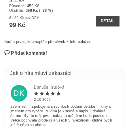
SLEVA
Původně:
459 Kč
Ušetříte
:
360 Kč (–78 %)
81,82 Kč bez DPH
DETAIL
99 Kč
Buďte první, kdo napíše příspěvek k této položce.
Přidat komentář
Danuše Krulová
DK
2.10.2025
Jsem velmi spokojená s rychlosti dodání dětské mikiny s
jménem pro rybáře. Mikina je krásná a nápis ji dodává
šmrnc. Byl to můj první nákup a určitě nebude poslední.
Velká pochvala prodejci a všech 5 hvězdiček, klidně bych
ještě nějakou přidala.