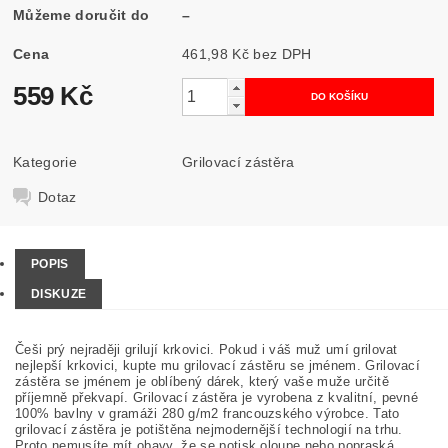
Můžeme doručit do
–
Cena
461,98 Kč bez DPH
559 Kč
Kategorie
Grilovací zástěra
Dotaz
POPIS
DISKUZE
Češi prý nejraději grilují krkovici. Pokud i váš muž umí grilovat
nejlepší krkovici, kupte mu grilovací zástěru se jménem. Grilovací
zástěra se jménem je oblíbený dárek, který vaše muže určitě
příjemně překvapí. G
rilovací zástěra je vyrobena z kvalitní, pevné
100% bavlny v gramáži 280 g/m2 francouzského výrobce. Tato
grilovací zástěra je potištěna nejmodernější technologií na trhu.
Proto nemusíte mít obavy, že se potisk oloupe nebo popraská.