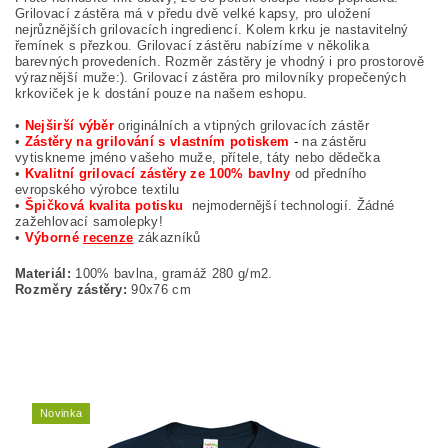
Grilovací zástěra má v předu dvě velké kapsy, pro uložení
nejrůznějších grilovacích ingrediencí. Kolem krku je nastavitelný
řemínek s přezkou. Grilovací zástěru nabízíme v několika
barevných provedeních. Rozměr zástěry je vhodný i pro prostorově
výraznější muže:). Grilovací zástěra pro milovníky propečených
krkoviček je k dostání pouze na našem eshopu.
•
Nejširší výběr
originálních a vtipných grilovacích zástěr
•
Zástěry na grilování s vlastním potiskem
-
na zástěru
vytiskneme jméno vašeho muže, přítele, táty nebo dědečka
•
Kvalitní grilovací zástěry ze 100% bavlny
od předního
evropského výrobce textilu
•
Špičková kvalita potisku
nejmodernější technologií. Žádné
zažehlovací samolepky!
•
Výborné
recenze
zákazníků
Materiál:
100% bavlna, gramáž 280 g/m2.
Rozměry zástěry:
90x76 cm
Novinka