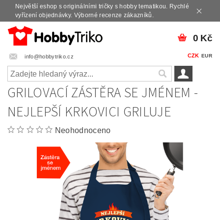
Největší eshop s originálními tričky s hobby tematikou. Rychlé
vyřízení objednávky. Výborné recenze zákazníků.
0 Kč
CZK
EUR
info@hobbytriko.cz
GRILOVACÍ ZÁSTĚRA SE JMÉNEM -
NEJLEPŠÍ KRKOVICI GRILUJE
Neohodnoceno