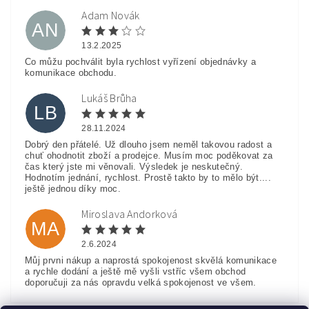
Adam Novák
AN
13.2.2025
Co můžu pochválit byla rychlost vyřízení objednávky a
komunikace obchodu.
Lukáš Brůha
LB
28.11.2024
Dobrý den přátelé. Už dlouho jsem neměl takovou radost a
chuť ohodnotit zboží a prodejce. Musím moc poděkovat za
čas který jste mi věnovali. Výsledek je neskutečný.
Hodnotím jednání, rychlost. Prostě takto by to mělo být....
ještě jednou díky moc.
Miroslava Andorková
MA
2.6.2024
Můj prvni nákup a naprostá spokojenost skvělá komunikace
a rychle dodání a ještě mě vyšli vstříc všem obchod
doporučuji za nás opravdu velká spokojenost ve všem.