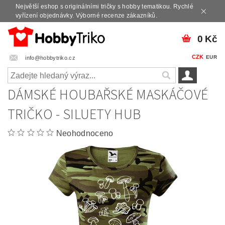
Největší eshop s originálními tričky s hobby tematikou. Rychlé
vyřízení objednávky. Výborné recenze zákazníků.
0 Kč
CZK
EUR
info@hobbytriko.cz
DÁMSKÉ HOUBAŘSKÉ MASKÁČOVÉ
TRIČKO - SILUETY HUB
Neohodnoceno