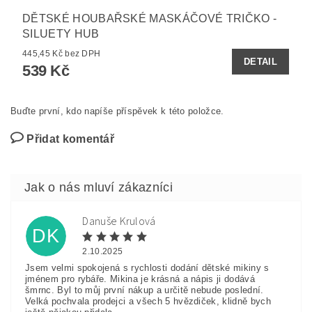
DĚTSKÉ HOUBAŘSKÉ MASKÁČOVÉ TRIČKO -
SILUETY HUB
445,45 Kč bez DPH
DETAIL
539 Kč
Buďte první, kdo napíše příspěvek k této položce.
Přidat komentář
Danuše Krulová
DK
2.10.2025
Jsem velmi spokojená s rychlosti dodání dětské mikiny s
jménem pro rybáře. Mikina je krásná a nápis ji dodává
šmrnc. Byl to můj první nákup a určitě nebude poslední.
Velká pochvala prodejci a všech 5 hvězdiček, klidně bych