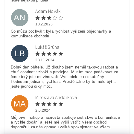
ještě nějakou přidala.
Adam Novák
AN
13.2.2025
Co můžu pochválit byla rychlost vyřízení objednávky a
komunikace obchodu.
Lukáš Brůha
LB
28.11.2024
Dobrý den přátelé. Už dlouho jsem neměl takovou radost a
chuť ohodnotit zboží a prodejce. Musím moc poděkovat za
čas který jste mi věnovali. Výsledek je neskutečný.
Hodnotím jednání, rychlost. Prostě takto by to mělo být....
ještě jednou díky moc.
Miroslava Andorková
MA
2.6.2024
Můj prvni nákup a naprostá spokojenost skvělá komunikace
a rychle dodání a ještě mě vyšli vstříc všem obchod
doporučuji za nás opravdu velká spokojenost ve všem.