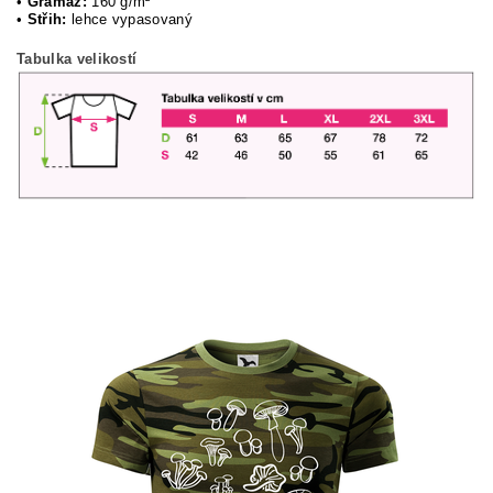
•
Gramáž:
160 g/m²
•
Střih:
lehce vypasovaný
Tabulka velikostí