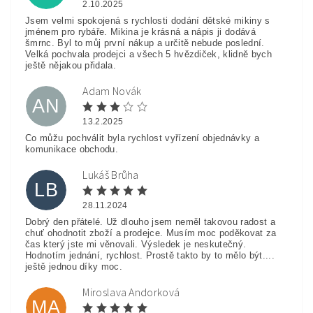
2.10.2025
Jsem velmi spokojená s rychlosti dodání dětské mikiny s
jménem pro rybáře. Mikina je krásná a nápis ji dodává
šmrnc. Byl to můj první nákup a určitě nebude poslední.
Velká pochvala prodejci a všech 5 hvězdiček, klidně bych
ještě nějakou přidala.
Adam Novák
AN
13.2.2025
Co můžu pochválit byla rychlost vyřízení objednávky a
komunikace obchodu.
Lukáš Brůha
LB
28.11.2024
Dobrý den přátelé. Už dlouho jsem neměl takovou radost a
chuť ohodnotit zboží a prodejce. Musím moc poděkovat za
čas který jste mi věnovali. Výsledek je neskutečný.
Hodnotím jednání, rychlost. Prostě takto by to mělo být....
ještě jednou díky moc.
Miroslava Andorková
MA