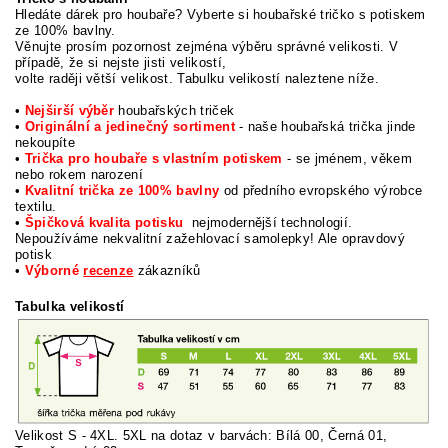
Hledáte dárek pro houbaře? Vyberte si houbařské tričko s potiskem
ze 100% bavlny.
Věnujte prosím pozornost zejména výběru správné velikosti. V
případě, že si nejste jisti velikostí,
volte raději větší velikost. Tabulku velikostí naleztene níže.
•
Nejširší výběr
houbařských triček
•
Originální a jedinečný sortiment
- naše houbařská trička jinde
nekoupíte
•
Trička pro houbaře s vlastním potiskem
- se jménem, věkem
nebo rokem narození
•
Kvalitní trička ze 100% bavlny
od předního evropského výrobce
textilu.
•
Špičková kvalita potisku
nejmodernější technologií.
Nepoužíváme nekvalitní zažehlovací samolepky! Ale opravdový
potisk
•
Výborné
recenze
zákazníků
Tabulka velikostí
Velikost S - 4XL. 5XL na dotaz v barvách: Bílá 00, Černá 01,