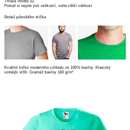
Tmavě modrá 02.
Pokud si nej
ste jisti velikostí, volte větší velikost
Detail pánského trička
Kvalitní tričko moderního vzhledu ze 100% bavlny. Klasický
volnější střih. Gramáž bavlny 160 g/m².