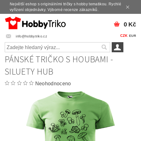
Největší eshop s originálními tričky s hobby tematikou. Rychlé
vyřízení objednávky. Výborné recenze zákazníků.
0 Kč
CZK
EUR
info@hobbytriko.cz
PÁNSKÉ TRIČKO S HOUBAMI -
SILUETY HUB
Neohodnoceno