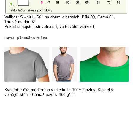
Velikost S - 4XL. 5XL na dotaz v barvách: Bílá 00, Černá 01,
Tmavě modrá 02.
Pokud si nej
ste jisti velikostí, volte větší velikost
Detail pánského trička
Kvalitní tričko moderního vzhledu ze 100% bavlny. Klasický
volnější střih. Gramáž bavlny 160 g/m².