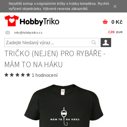
Největší eshop s originálními tričky s hobby tematikou. Rychlé
vyřízení objednávky. Výborné recenze zákazníků.
0 Kč
CZK
EUR
info@hobbytriko.cz
TRIČKO (NEJEN) PRO RYBÁŘE -
MÁM TO NA HÁKU
1 hodnocení