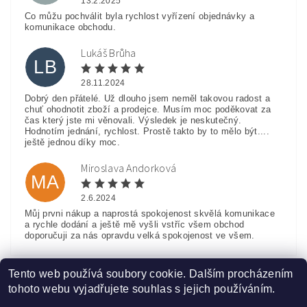
13.2.2025
Co můžu pochválit byla rychlost vyřízení objednávky a
komunikace obchodu.
Lukáš Brůha
LB
28.11.2024
Dobrý den přátelé. Už dlouho jsem neměl takovou radost a
chuť ohodnotit zboží a prodejce. Musím moc poděkovat za
čas který jste mi věnovali. Výsledek je neskutečný.
Hodnotím jednání, rychlost. Prostě takto by to mělo být....
ještě jednou díky moc.
Miroslava Andorková
MA
2.6.2024
Můj prvni nákup a naprostá spokojenost skvělá komunikace
a rychle dodání a ještě mě vyšli vstříc všem obchod
doporučuji za nás opravdu velká spokojenost ve všem.
Zobrazit další hodnocení
Tento web používá soubory cookie. Dalším procházením
tohoto webu vyjadřujete souhlas s jejich používáním.