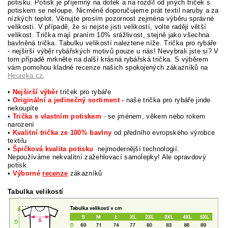
potisku. Potisk je příjemný na dotek a na rozdíl od jiných triček s
potiskem se neloupe. Nicméně doporučujeme prát textil naruby a za
nízkých teplot. Věnujte prosím pozornost zejména výběru správné
velikosti. V případě, že si nejste jisti velikostí, volte raději větší
velikost. Trička mají praním 10% srážlivost, stejně jako všechna
bavlněná trička. Tabulku velikostí naleztene níže. Trička pro rybáře
- nejširší výběr rybářských motivů pouze u nás!
Nevybrali jste si? V
tom případě mrkněte na další krásná rybářská trička. S výběrem
vám pomohou kladné recenze našich spokojených zákazníků na
Heureka.cz
.
•
Nejširší výběr
triček pro rybáře
•
Originální a jedinečný sortiment -
naše trička pro rybáře jinde
nekoupíte
•
Trička s vlastním potiskem
-
se jménem, věkem nebo rokem
narození
•
Kvalitní trička ze 100% bavlny
od předního evropského výrobce
textilu
•
Špičková kvalita potisku
nejmodernější technologií.
Nepoužíváme nekvalitní zažehlovací samolepky! Ale opravdový
potisk.
•
Výborné
recenze
zákazníků
Tabulka velikostí