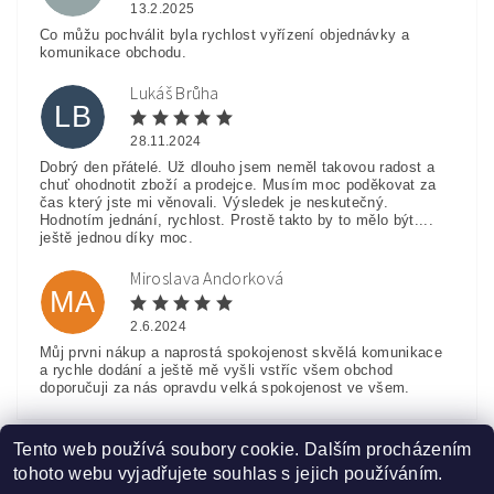
13.2.2025
Co můžu pochválit byla rychlost vyřízení objednávky a
komunikace obchodu.
Lukáš Brůha
LB
28.11.2024
Dobrý den přátelé. Už dlouho jsem neměl takovou radost a
chuť ohodnotit zboží a prodejce. Musím moc poděkovat za
čas který jste mi věnovali. Výsledek je neskutečný.
Hodnotím jednání, rychlost. Prostě takto by to mělo být....
ještě jednou díky moc.
Miroslava Andorková
MA
2.6.2024
Můj prvni nákup a naprostá spokojenost skvělá komunikace
a rychle dodání a ještě mě vyšli vstříc všem obchod
doporučuji za nás opravdu velká spokojenost ve všem.
Zobrazit další hodnocení
Tento web používá soubory cookie. Dalším procházením
tohoto webu vyjadřujete souhlas s jejich používáním.