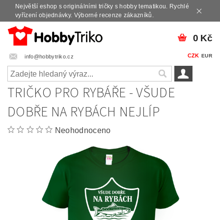
Největší eshop s originálními tričky s hobby tematikou. Rychlé
vyřízení objednávky. Výborné recenze zákazníků.
0 Kč
CZK
EUR
info@hobbytriko.cz
TRIČKO PRO RYBÁŘE - VŠUDE
DOBŘE NA RYBÁCH NEJLÍP
Neohodnoceno