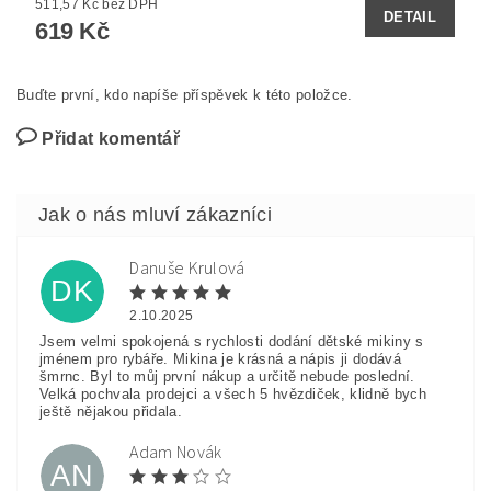
511,57 Kč bez DPH
DETAIL
619 Kč
Buďte první, kdo napíše příspěvek k této položce.
Přidat komentář
Danuše Krulová
DK
2.10.2025
Jsem velmi spokojená s rychlosti dodání dětské mikiny s
jménem pro rybáře. Mikina je krásná a nápis ji dodává
šmrnc. Byl to můj první nákup a určitě nebude poslední.
Velká pochvala prodejci a všech 5 hvězdiček, klidně bych
ještě nějakou přidala.
Adam Novák
AN