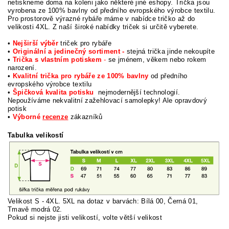
netiskneme doma na koleni jako některé jiné eshopy. Trička jsou
vyrobena ze 100% bavlny od předního evropského výrobce textilu.
Pro prostorově výrazné rybáře máme v nabídce tričko až do
velikosti 4XL.
Z naší široké nabídky triček si určitě vyberete.
•
Nejširší výběr
triček pro rybáře
•
Originální a jedinečný sortiment -
stejná trička jinde nekoupíte
•
Trička s vlastním potiskem
-
se jménem, věkem nebo rokem
narození.
•
Kvalitní trička pro rybáře ze 100% bavlny
od předního
evropského výrobce textilu
•
Špičková kvalita potisku
nejmodernější technologií.
Nepoužíváme nekvalitní zažehlovací samolepky! Ale opravdový
potisk
•
Výborné
recenze
zákazníků
Tabulka velikostí
Velikost S - 4XL. 5XL na dotaz v barvách: Bílá 00, Černá 01,
Tmavě modrá 02.
Pokud si nej
ste jisti velikostí, volte větší velikost