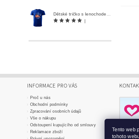
Dětské tričko s lenochodem - Co můžu udělat dnes, odložím na zítra
|
INFORMACE PRO VÁS
KONTAK
Proč u nás
Obchodní podmínky
Zpracování osobních údajů
Vše o nákupu
Odstoupení kupujícího od smlouvy
Tento web 
Reklamace zboží
tohoto webu
Právní upozornění