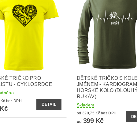
KÉ TRIČKO PRO
DĚTSKÉ TRIČKO S KOL
ISTU - CYKLOSRDCE
JMÉNEM - KARDIOGRA
HORSKÉ KOLO (DLOUH
adněno
RUKÁV)
271,90 Kč bez DPH
DETAIL
Skladem
 Kč
od 329,75 Kč bez DPH
DE
399 Kč
od