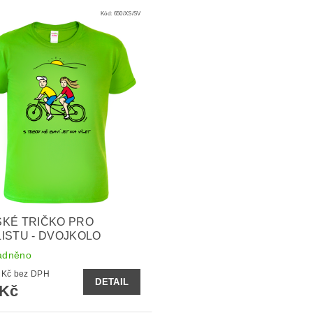
Kód:
650/XS/SV
KÉ TRIČKO PRO
ISTU - DVOJKOLO
adněno
271,90 Kč bez DPH
DETAIL
 Kč