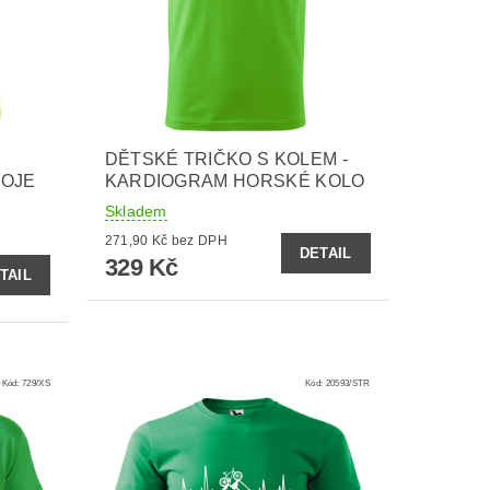
DĚTSKÉ TRIČKO S KOLEM -
MOJE
KARDIOGRAM HORSKÉ KOLO
Skladem
271,90 Kč bez DPH
DETAIL
329 Kč
TAIL
Kód:
729/XS
Kód:
20593/STR