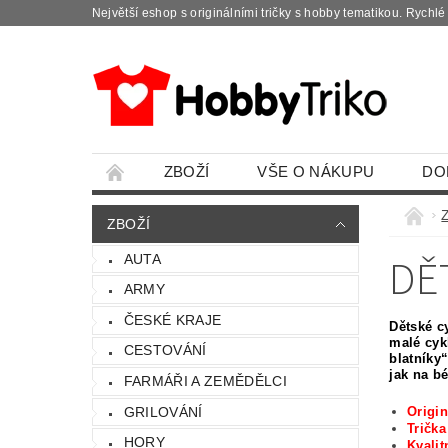
Největší eshop s originálními tričky s hobby tematikou. Rychl
ZBOŽÍ
VŠE O NÁKUPU
DO
ZBOŽÍ
DĚ
AUTA
ARMY
ČESKÉ KRAJE
Dětské cy
malé cyk
CESTOVÁNÍ
blatníky
jak na bé
FARMÁŘI A ZEMĚDĚLCI
GRILOVÁNÍ
Origin
Tričk
HORY
Kvalit