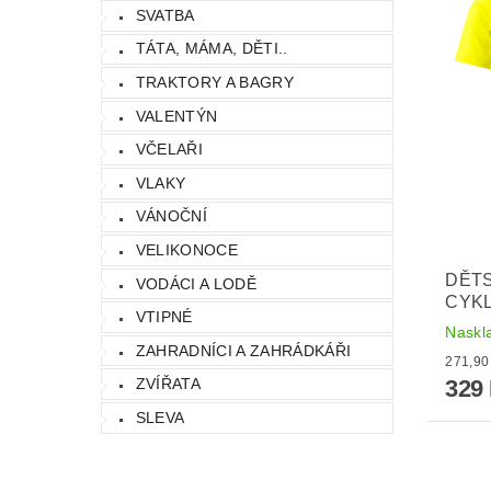
SVATBA
TÁTA, MÁMA, DĚTI..
TRAKTORY A BAGRY
VALENTÝN
VČELAŘI
VLAKY
VÁNOČNÍ
VELIKONOCE
DĚTS
VODÁCI A LODĚ
CYKL
VTIPNÉ
Naskl
ZAHRADNÍCI A ZAHRÁDKÁŘI
329
ZVÍŘATA
SLEVA