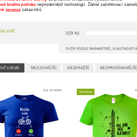
vá kvalita potisku
nejmodernější technologií. Žádné zažehlovací samol
rné
recenze
zákazníků.
 SKLADĚ
329
Kč
FILTR PODLE PARAMETRŮ, VLASTNOSTÍ
RUČUJEME
NEJLEVNĚJŠÍ
NEJDRAŽŠÍ
NEJPRODÁVANĚJŠÍ
Kód:
15173/KRA
K
Novinka