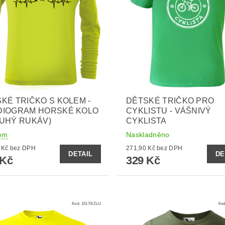
KÉ TRIČKO S KOLEM -
DĚTSKÉ TRIČKO PRO
DIOGRAM HORSKÉ KOLO
CYKLISTU - VÁŠNIVÝ
UHÝ RUKÁV)
CYKLISTA
em
Naskladněno
321,49 Kč bez DPH
271,90 Kč bez DPH
DETAIL
DE
 Kč
329 Kč
Kód:
15170/ZLU
Kó