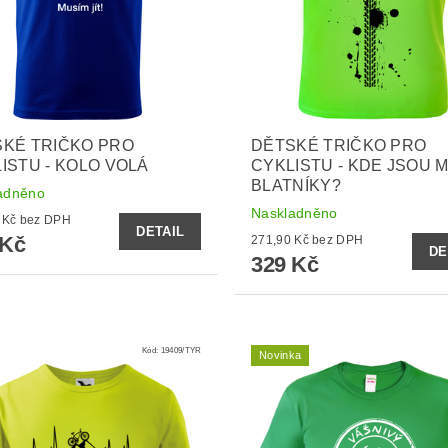
KÉ TRIČKO PRO
DĚTSKÉ TRIČKO PRO
ISTU - KOLO VOLÁ
CYKLISTU - KDE JSOU 
BLATNÍKY?
adněno
Naskladněno
271,90 Kč bez DPH
DETAIL
 Kč
271,90 Kč bez DPH
DE
329 Kč
Kód:
19409/TYR
Novinka