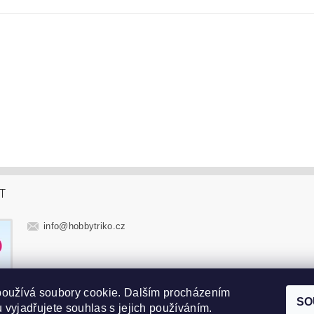
T
info
@
hobbytriko.cz
používá soubory cookie. Dalším procházením
SO
 vyjadřujete souhlas s jejich používáním.