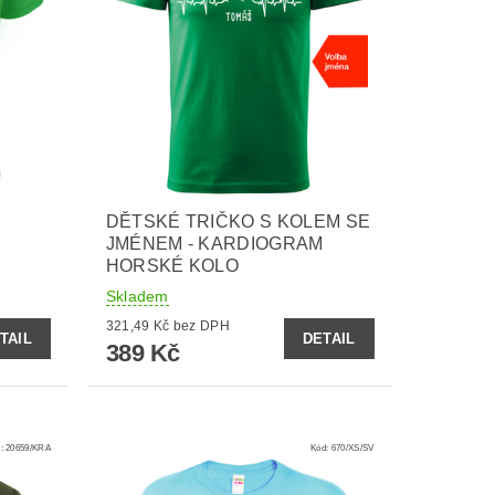
DĚTSKÉ TRIČKO S KOLEM SE
JMÉNEM - KARDIOGRAM
HORSKÉ KOLO
Skladem
321,49 Kč bez DPH
TAIL
DETAIL
389 Kč
d:
20659/KRA
Kód:
670/XS/SV