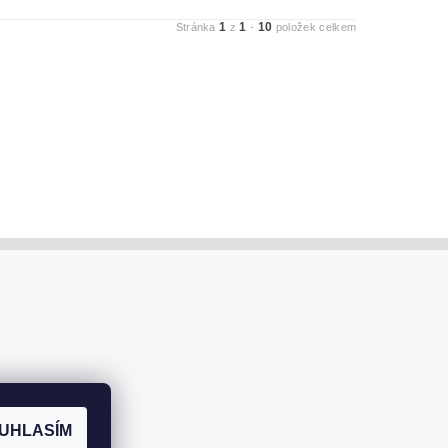
1
1
10
Stránka
z
-
položek celkem
UHLASÍM