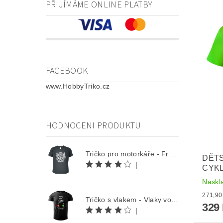
PŘIJÍMÁME ONLINE PLATBY
FACEBOOK
www.HobbyTriko.cz
HODNOCENI PRODUKTU
Tričko pro motorkáře - Free Rider
DĚTS
|
CYKL
Naskl
Tričko s vlakem - Vlaky volají
329
|