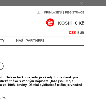
|
PŘIHLÁŠENÍ
REGISTRACE
KOŠÍK:
0 Kč
CZK
EUR
TY
NAŠI PARTNEŘI
O
u. Dětské tričko na kolo je skvělý tip na dárek pro
istické tričko s vtipným nápisem „Kde jsou moje
čko ze 100% bavlny.
Dětské
cyklistické tričko je vhodné
píte.