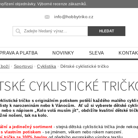
é vyřízení objednávky. Výborné recenze zákazníků.
info@hobbytriko.cz
PRAVA A PLATBA
NOVINKY
SLEVA
KONTAK
Zboží
Sportovci
Cyklistika
Dětské cyklistické tričko
TSKÉ CYKLISTICKÉ TRIČK
klistické tričko s originálním potiskem potěší každého malého cyklist
listy k narozeninám nebo k Vánocům.
Ať už si vyberete dětské cykl
“ nebo s nápisem „Kolo volá musím jít“, obdržíte kvalitní dětské tri
žné nošení, tak na kolo.
ální a jedinečný sortiment
- stejná dětská cyklistická trička jinde nekou
a s vlastním potiskem
- se jménem, věkem nebo rokem narození.
ní trička ze 100% bavlny
od předního evropského výrobce textilu.