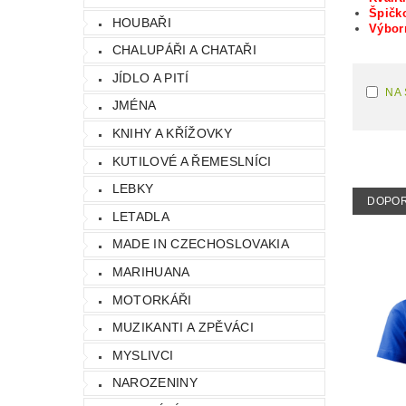
Špičko
HOUBAŘI
Výbo
CHALUPÁŘI A CHATAŘI
JÍDLO A PITÍ
NA
JMÉNA
KNIHY A KŘÍŽOVKY
KUTILOVÉ A ŘEMESLNÍCI
LEBKY
DOPO
LETADLA
MADE IN CZECHOSLOVAKIA
MARIHUANA
MOTORKÁŘI
MUZIKANTI A ZPĚVÁCI
MYSLIVCI
NAROZENINY