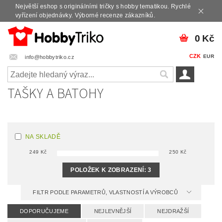
Největší eshop s originálními tričky s hobby tematikou. Rychlé
vyřízení objednávky. Výborné recenze zákazníků.
0 Kč
CZK
EUR
info@hobbytriko.cz
TAŠKY A BATOHY
NA SKLADĚ
249
Kč
250
Kč
POLOŽEK K ZOBRAZENÍ:
3
FILTR PODLE PARAMETRŮ, VLASTNOSTÍ A VÝROBCŮ
DOPORUČUJEME
NEJLEVNĚJŠÍ
NEJDRAŽŠÍ