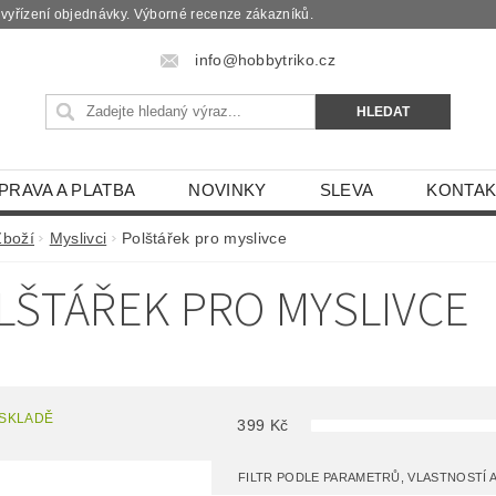
é vyřízení objednávky. Výborné recenze zákazníků.
info@hobbytriko.cz
PRAVA A PLATBA
NOVINKY
SLEVA
KONTAK
Zboží
Myslivci
Polštářek pro myslivce
LŠTÁŘEK PRO MYSLIVCE
 SKLADĚ
399
Kč
FILTR PODLE PARAMETRŮ, VLASTNOSTÍ