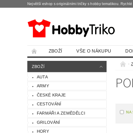
Největší eshop s originálními tričky s hobby tematikou. Rychl
ZBOŽÍ
VŠE O NÁKUPU
DO
ZBOŽÍ
PO
AUTA
ARMY
ČESKÉ KRAJE
CESTOVÁNÍ
NA
FARMÁŘI A ZEMĚDĚLCI
GRILOVÁNÍ
HORY