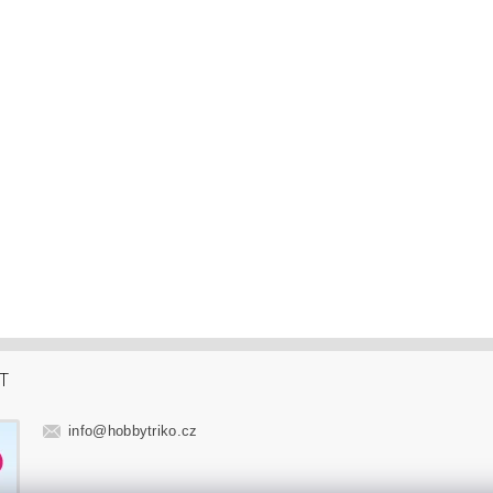
T
info
@
hobbytriko.cz