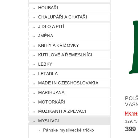
HOUBAŘI
CHALUPÁŘI A CHATAŘI
JÍDLO A PITÍ
JMÉNA
KNIHY A KŘÍŽOVKY
KUTILOVÉ A ŘEMESLNÍCI
LEBKY
LETADLA
MADE IN CZECHOSLOVAKIA
MARIHUANA
POLŠ
MOTORKÁŘI
VÁŠN
MUZIKANTI A ZPĚVÁCI
Momen
MYSLIVCI
399
Pánské myslivecké tričko