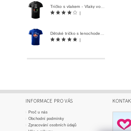
Tričko s vlakem - Vlaky volají
|
Dětské tričko s lenochodem - Co můžu udělat dnes, odložím na zítra
|
INFORMACE PRO VÁS
KONTAK
Proč u nás
Obchodní podmínky
Zpracování osobních údajů