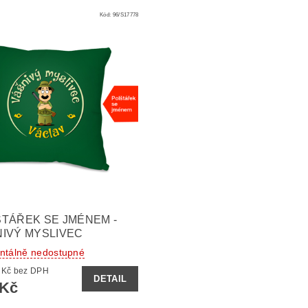
Kód:
96/S17778
TÁŘEK SE JMÉNEM -
IVÝ MYSLIVEC
tálně nedostupné
329,75 Kč bez DPH
DETAIL
 Kč