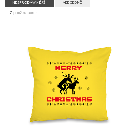
NEJPRODÁVANĚJŠÍ
ABECEDNĚ
7
položek celkem