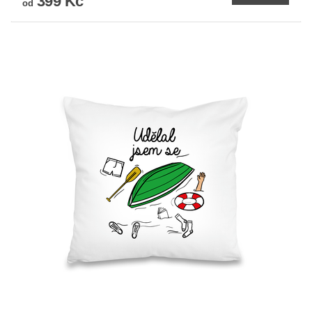
399 Kč
od