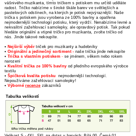
vášnivého muzikanta, tímto tričkem s potiskem mu určitě uděláte
radost. Tričko nabízíme v široké škále barev ve světlejších a
pastelových odstínech, na kterých je potisk nejvýraznější. Naše
trička s potiskem jsou vyrobena ze 100% bavlny a opatřena
nejmodernější technologií potisku, který vydrží. Nenabízíme levné a
nekvalitní zažehlovací samolepky, ale opravdový potisk. Tak pokud
hledáte originální a vtipné tričko pro muzikanta, zvolte tričko od
nás. Jinde takové nekoupíte.
•
Nejširší výběr
triček pro muzikanty a hudebníky
•
Originální a jedinečný sortiment -
naše trička jinde nekoupíte
•
Trička s vlastním potiskem
-
se jménem, věkem nebo rokem
narození
•
Kvalitní trička ze 100% bavlny
od předního evropského výrobce
textilu
•
Špičková kvalita potisku
nejmodernější technologií.
Nepoužíváme zažehlovací samolepky!
•
Výborné
recenze
zákazníků
Tabulka velikostí
Velikost S - 4XL. 5XL na dotaz v barvách: Bílá 00, Černá 01,