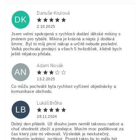
Danuše Krulová
DK
2.10.2025
Jsem velmi spokojená s rychlosti dodání dětské mikiny s
jménem pro rybáře. Mikina je krásná a nápis ji dodává
šmrnc. Byl to můj první nákup a určitě nebude poslední.
Velká pochvala prodejci a všech 5 hvězdiček, klidně bych
ještě nějakou přidala.
Adam Novák
AN
13.2.2025
Co můžu pochválit byla rychlost vyřízení objednávky a
komunikace obchodu.
Lukáš Brůha
LB
28.11.2024
Dobrý den přátelé. Už dlouho jsem neměl takovou radost a
chuť ohodnotit zboží a prodejce. Musím moc poděkovat za
čas který jste mi věnovali. Výsledek je neskutečný.
Hodnotím jednání, rychlost. Prostě takto by to mělo být....