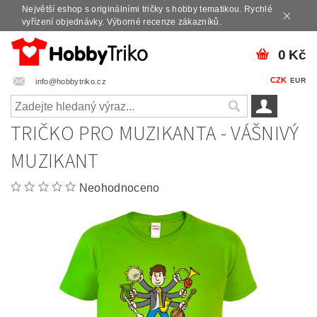
Největší eshop s originálními tričky s hobby tematikou. Rychlé
vyřízení objednávky. Výborné recenze zákazníků.
0 Kč
CZK
EUR
info@hobbytriko.cz
TRIČKO PRO MUZIKANTA - VÁŠNIVÝ
MUZIKANT
Neohodnoceno