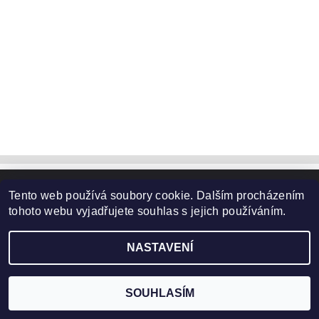
Tento web používá soubory cookie. Dalším procházením
Upravit nastavení cookies
2026 ©
www.HobbyTriko.cz
, všechna práva vyhrazena
tohoto webu vyjadřujete souhlas s jejich používáním.
Vytvořil Shoptet
NASTAVENÍ
SOUHLASÍM