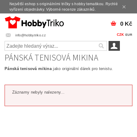
Největší eshop s originálními tričky s hobby tematikou. Rychlé
vyřízení objednávky. Výborné recenze zákazníků.
0 Kč
CZK
EUR
info@hobbytriko.cz
PÁNSKÁ TENISOVÁ MIKINA
Pánská tenisová mikina
jako originální dárek pro tenistu.
Záznamy nebyly nalezeny...