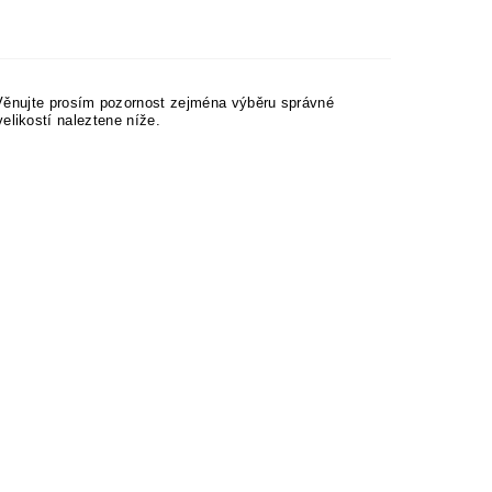
 Věnujte prosím pozornost zejména výběru správné
 velikostí naleztene níže.