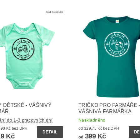
Kód:
613/BLE5
 DĚTSKÉ - VÁŠNIVÝ
TRIČKO PRO FARMÁŘE 
MÁŘ
VÁŠNIVÁ FARMÁŘKA
ání do 1-3 pracovních dní
Naskladněno
od 271,90 Kč bez DPH
od 329,75 Kč bez DPH
DETAIL
DE
9 Kč
399 Kč
od