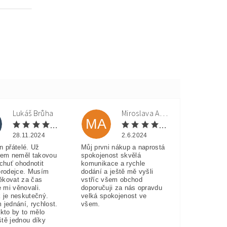
Lukáš Brůha
Miroslava Andorková
MA
28.11.2024
2.6.2024
n přátelé. Už
Můj prvni nákup a naprostá
sem neměl takovou
spokojenost skvělá
 chuť ohodnotit
komunikace a rychle
prodejce. Musím
dodání a ještě mě vyšli
ěkovat za čas
vstříc všem obchod
e mi věnovali.
doporučuji za nás opravdu
 je neskutečný.
velká spokojenost ve
 jednání, rychlost.
všem.
akto by to mělo
eště jednou díky