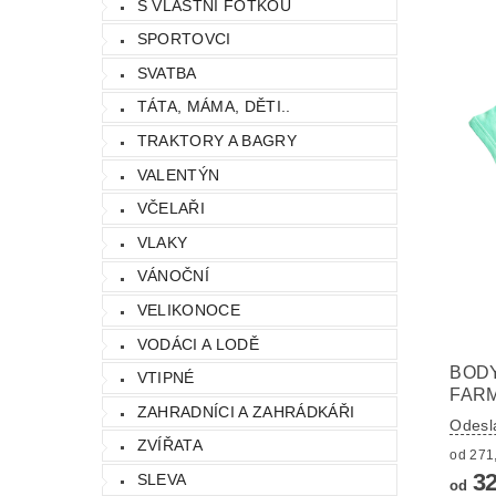
S VLASTNÍ FOTKOU
SPORTOVCI
SVATBA
TÁTA, MÁMA, DĚTI..
TRAKTORY A BAGRY
VALENTÝN
VČELAŘI
VLAKY
VÁNOČNÍ
VELIKONOCE
VODÁCI A LODĚ
BODY
VTIPNÉ
FAR
ZAHRADNÍCI A ZAHRÁDKÁŘI
Odesl
ZVÍŘATA
32
SLEVA
od