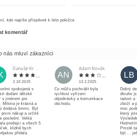
ní, kdo napíše příspěvek k této položce.
at komentář
Danuše Krulová
Adam Novák
K
AN
LB
2.10.2025
13.2.2025
velmi spokojená s
Co můžu pochválit byla
Dobrý de
sti dodání dětské
rychlost vyřízení
dlouho j
y s jménem pro
objednávky a komunikace
radost a
. Mikina je krásná a
obchodu.
zboží a 
ji dodává šmrnc. Byl
moc pod
 první nákup a určitě
který jst
e poslední. Velká
Výsledek
ala prodejci a všech 5
Hodnotím
iček, klidně bych
Prostě t
nějakou přidala.
být.... j