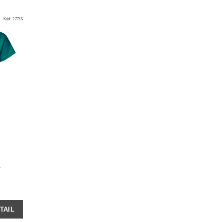
Kód:
277/S
-
TAIL