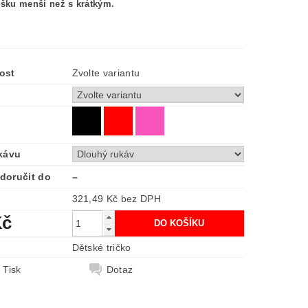
ošku menší než s krátkým.
ost
Zvolte variantu
kávu
doručit do
–
321,49 Kč bez DPH
Kč
e
Dětské tričko
Tisk
Dotaz