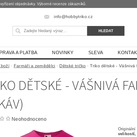
é vyřízení objednávky. Výborné recenze zákazníků.
info@hobbytriko.cz
PRAVA A PLATBA
NOVINKY
SLEVA
KONTAK
Zboží
Farmáři a zemědělci
Dětské tričko
Triko dětské - Vášnivá
IKO DĚTSKÉ - VÁŠNIVÁ 
KÁV)
Neohodnoceno
Originální
velikostí