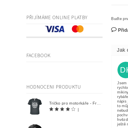
PŘIJÍMÁME ONLINE PLATBY
Buďte prv
Přid
FACEBOOK
D
Jsem 
HODNOCENI PRODUKTU
rychlo
mikin
rybáře
nápis 
Tričko pro motorkáře - Free Rider
to můj
|
nebud
pochv
hvězd
ještě 