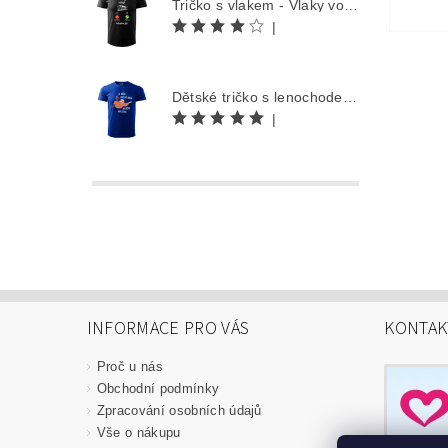
Tričko s vlakem - Vlaky volají
|
Dětské tričko s lenochodem - Co můžu udělat dnes, odložím na zítra
|
INFORMACE PRO VÁS
KONTAK
Proč u nás
Obchodní podmínky
Zpracování osobních údajů
Vše o nákupu