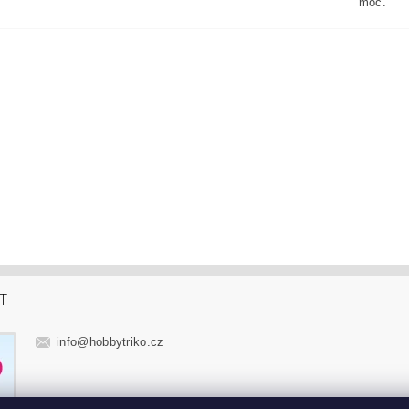
moc.
T
info
@
hobbytriko.cz