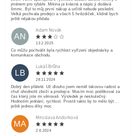
jménem pro rybáře. Mikina je krásná a nápis ji dodává
šmrnc. Byl to můj první nákup a určitě nebude poslední.
Velká pochvala prodejci a všech 5 hvězdiček, klidně bych
ještě nějakou přidala.
Adam Novák
AN
13.2.2025
Co můžu pochválit byla rychlost vyřízení objednávky a
komunikace obchodu.
Lukáš Brůha
LB
28.11.2024
Dobrý den přátelé. Už dlouho jsem neměl takovou radost a
chuť ohodnotit zboží a prodejce. Musím moc poděkovat za
čas který jste mi věnovali. Výsledek je neskutečný.
Hodnotím jednání, rychlost. Prostě takto by to mělo být....
ještě jednou díky moc.
Miroslava Andorková
MA
2.6.2024