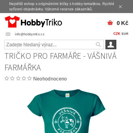
Největší eshop s originálními tričky s hobby tematikou. Rychlé
vyřízení objednávky. Výborné recenze zákazníků.
0 Kč
CZK
EUR
info@hobbytriko.cz
TRIČKO PRO FARMÁŘE - VÁŠNIVÁ
FARMÁŘKA
Neohodnoceno