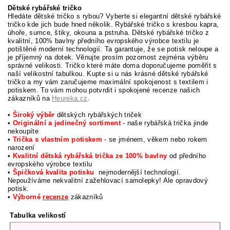
Dětské rybářské tričko
Hledáte dětské tričko s rybou? Vyberte si elegantní dětské rybářské
tričko kde jich bude hned několik. Rybářské tričko s kresbou kapra,
úhoře, sumce, štiky, okouna a pstruha. Dětské rybářské tričko z
kvalitní, 100% bavlny předního evropského výrobce textilu je
potištěné moderní technologií. Ta garantuje, že se potisk neloupe a
je příjemný na dotek. Věnujte prosím pozornost zejména výběru
správné velikosti. Tričko které máte doma doporučujeme poměřit s
naší velikostní tabulkou. Kupte si u nás krásné dětské rybářské
tričko a my vám zaručujeme maximální spokojenost s textilem i
potiskem. To vám mohou potvrdit i spokojené recenze našich
zákazníků na
Heureka.cz
.
•
Široký výběr
dětských rybářských triček
•
Originální a jedinečný sortiment
- naše rybářská trička jinde
nekoupíte
•
Trička s vlastním potiskem
- se jménem, věkem nebo rokem
narození
•
Kvalitní dětská rybářská trička ze 100% bavlny
od předního
evropského výrobce textilu
•
Špičková kvalita potisku
nejmodernější technologií.
Nepoužíváme nekvalitní zažehlovací samolepky! Ale opravdový
potisk.
•
Výborné
recenze
zákazníků
Tabulka velikostí