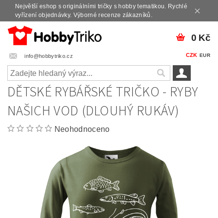
Největší eshop s originálními tričky s hobby tematikou. Rychlé
vyřízení objednávky. Výborné recenze zákazníků.
0 Kč
CZK
EUR
info@hobbytriko.cz
DĚTSKÉ RYBÁŘSKÉ TRIČKO - RYBY
NAŠICH VOD (DLOUHÝ RUKÁV)
Neohodnoceno