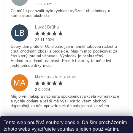
13.2.2025
Co můžu pochválit byla rychlost vyřízení objednávky a
komunikace obchodu.
Lukáš Brůha
LB
28.11.2024
Dobrý den přátelé. Už dlouho jsem neměl takovou radost a
chuť ohodnotit zboží a prodejce. Musím moc poděkovat za
čas který jste mi věnovali. Výsledek je neskutečný.
Hodnotím jednání, rychlost. Prostě takto by to mělo být....
ještě jednou díky moc.
Miroslava Andorková
MA
2.6.2024
Můj prvni nákup a naprostá spokojenost skvělá komunikace
a rychle dodání a ještě mě vyšli vstříc všem obchod
doporučuji za nás opravdu velká spokojenost ve všem.
Zobrazit další hodnocení
Tento web používá soubory cookie. Dalším procházením
tohoto webu vyjadřujete souhlas s jejich používáním.