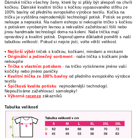
Dámské tričko všechny ženy, které by si přály být alespoň na chvíli
kočkou. Dámské kvalitní tričko s kočkou vypasovaného střihu ze
100% bavlny od předního evropského výrobce textilu. Kočka na
tričku je vytištěna nejmodernější technologií potisk. Potisk se proto
neloupe a nepraská. Na našem eshopu si nekoupíte tričko s kočkou
s potiskem vyrobeným levnou a nekvalitní zažehlovací fólií nebo
jinou handmade technologií doma na koleni. Naše trička mají
opravdový a kvalitní potisk. Doporučujeme důkladně poměřit s naší
tabulkou velikostí. Pokud si nejste jisti, volte větší velikost.
•
Nejširší výběr
triček s kočkou, kočkami, mindami a mickami
•
Originální a jedinečný sortiment
-
naše trička s kočkami jinde
nekoupíte
•
Trička s vlastním potiskem
-
na tričko vytiskneme jméno vaší
kočičky nebo jméno paničky
•
Kvalitní trička ze 100% bavlny
od předního evropského výrobce
textilu
•
Špičková kvalita potisku
nejmodernější technologií.
Nepoužíváme zažehlovací samolepky!
•
Výborné
recenze
zákazníků
Tabulka velikostí