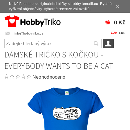
Největší eshop s originálními tričky s hobby tematikou. Rychlé
vyřízení objednávky. Výborné recenze zákazníků.
0 Kč
CZK
EUR
info@hobbytriko.cz
DÁMSKÉ TRIČKO S KOČKOU -
EVERYBODY WANTS TO BE A CAT
Neohodnoceno