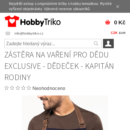
Největší eshop s originálními tričky s hobby tematikou. Rychlé
vyřízení objednávky. Výborné recenze zákazníků.
0 Kč
CZK
EUR
info@hobbytriko.cz
ZÁSTĚRA NA VAŘENÍ PRO DĚDU
EXCLUSIVE - DĚDEČEK - KAPITÁN
RODINY
Neohodnoceno