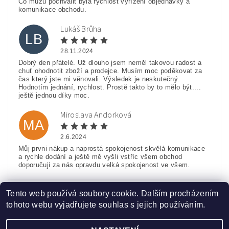
Co můžu pochválit byla rychlost vyřízení objednávky a
komunikace obchodu.
Lukáš Brůha
LB
28.11.2024
Dobrý den přátelé. Už dlouho jsem neměl takovou radost a
chuť ohodnotit zboží a prodejce. Musím moc poděkovat za
čas který jste mi věnovali. Výsledek je neskutečný.
Hodnotím jednání, rychlost. Prostě takto by to mělo být....
ještě jednou díky moc.
Miroslava Andorková
MA
2.6.2024
Můj prvni nákup a naprostá spokojenost skvělá komunikace
a rychle dodání a ještě mě vyšli vstříc všem obchod
doporučuji za nás opravdu velká spokojenost ve všem.
Zobrazit další hodnocení
Tento web používá soubory cookie. Dalším procházením
tohoto webu vyjadřujete souhlas s jejich používáním.