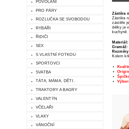
POVOLÁNÍ
PRO PÁRY
Zástěra 
Zástěra n
ROZLUČKA SE SVOBODOU
zástěře j
délky je 
RYBÁŘI
kuchyně.
ŘIDIČI
Materiál:
SEX
Gramáž:
Rozměry
S VLASTNÍ FOTKOU
Kolem krk
SPORTOVCI
Kvalit
Origin
SVATBA
Špičko
TÁTA, MÁMA, DĚTI..
Výbo
TRAKTORY A BAGRY
VALENTÝN
VČELAŘI
VLAKY
VÁNOČNÍ