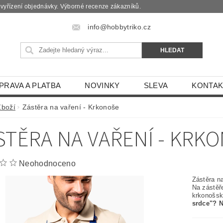
é vyřízení objednávky. Výborné recenze zákazníků.
info@hobbytriko.cz
PRAVA A PLATBA
NOVINKY
SLEVA
KONTAK
Zboží
Zástěra na vaření - Krkonoše
STĚRA NA VAŘENÍ - KRK
Neohodnoceno
Zástěra na
Na zástěř
krkonošsk
srdce"? N