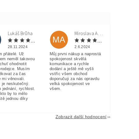
Lukáš Brůha
Miroslava Andorková
MA
28.11.2024
2.6.2024
n přátelé. Už
Můj prvni nákup a naprostá
sem neměl takovou
spokojenost skvělá
 chuť ohodnotit
komunikace a rychle
prodejce. Musím
dodání a ještě mě vyšli
ěkovat za čas
vstříc všem obchod
e mi věnovali.
doporučuji za nás opravdu
 je neskutečný.
velká spokojenost ve
 jednání, rychlost.
všem.
akto by to mělo
eště jednou díky
Zobrazit další hodnocení