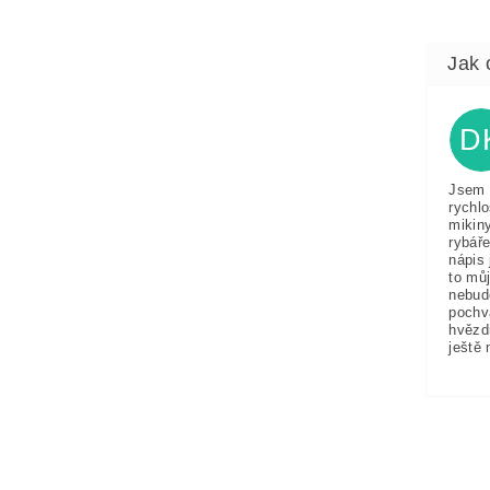
D
Jsem 
rychlo
mikin
rybáře
nápis 
to můj
nebud
pochv
hvězd
ještě 