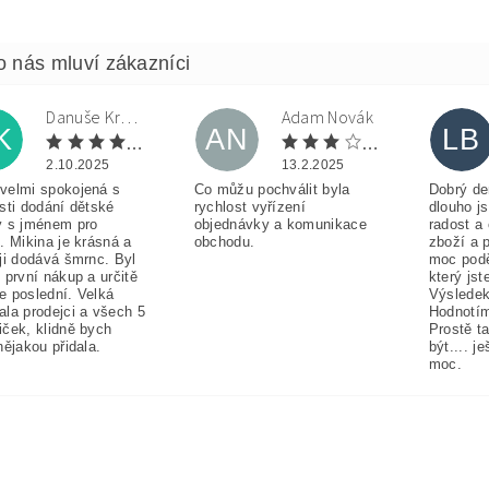
Danuše Krulová
Adam Novák
K
AN
LB
2.10.2025
13.2.2025
velmi spokojená s
Co můžu pochválit byla
Dobrý de
sti dodání dětské
rychlost vyřízení
dlouho j
y s jménem pro
objednávky a komunikace
radost a
. Mikina je krásná a
obchodu.
zboží a 
ji dodává šmrnc. Byl
moc pod
 první nákup a určitě
který jst
e poslední. Velká
Výsledek
ala prodejci a všech 5
Hodnotím
iček, klidně bych
Prostě t
nějakou přidala.
být.... j
moc.