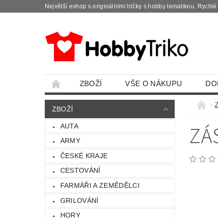
Největší eshop s originálními tričky s hobby tematikou. Rychl
ZBOŽÍ
VŠE O NÁKUPU
DO
ZBOŽÍ
ZÁ
AUTA
ARMY
ČESKÉ KRAJE
CESTOVÁNÍ
FARMÁŘI A ZEMĚDĚLCI
GRILOVÁNÍ
HORY