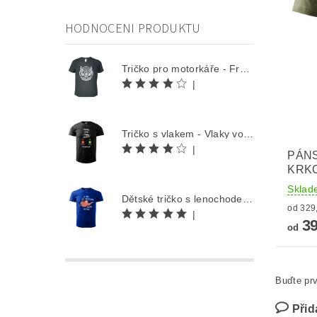
HODNOCENI PRODUKTU
Tričko pro motorkáře - Free Rider
|
Tričko s vlakem - Vlaky volají
|
PÁNS
KRK
Sklad
Dětské tričko s lenochodem - Co můžu udělat dnes, odložím na zítra
|
39
od
Buďte prv
Přid