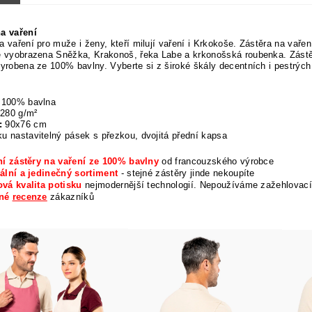
na vaření
a vaření pro muže i ženy, kteří milují vaření i Krkokoše. Zástěra na vařen
e vyobrazena Sněžka, Krakonoš, řeka Labe a krkonošská roubenka. Zástě
vyrobena ze 100% bavlny. Vyberte si z široké škály decentních i pestrých
100% bavlna
280 g/m²
:
90x76 cm
u nastavitelný pásek s přezkou, dvojitá přední kapsa
ní zástěry na vaření ze 100% bavlny
od francouzského výrobce
ální a jedinečný sortiment
- stejné zástěry jinde nekoupíte
vá kvalita potisku
nejmodernější technologií. Nepoužíváme zažehlovací
rné
recenze
zákazníků