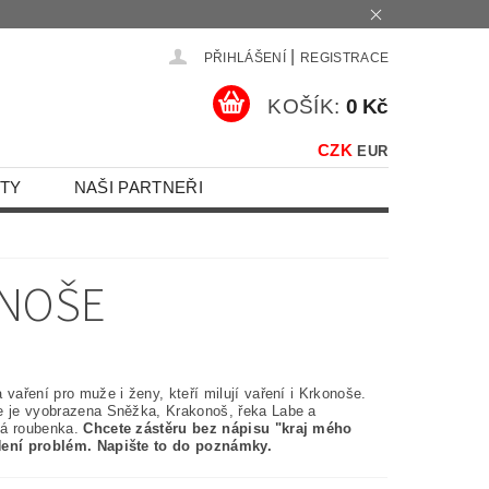
|
PŘIHLÁŠENÍ
REGISTRACE
KOŠÍK:
0 Kč
CZK
EUR
TY
NAŠI PARTNEŘI
ONOŠE
 vaření pro muže i ženy, kteří milují vaření i Krkonoše.
e je vyobrazena Sněžka, Krakonoš, řeka Labe a
á roubenka.
Chcete zástěru bez nápisu "kraj mého
ení problém. Napište to do poznámky.